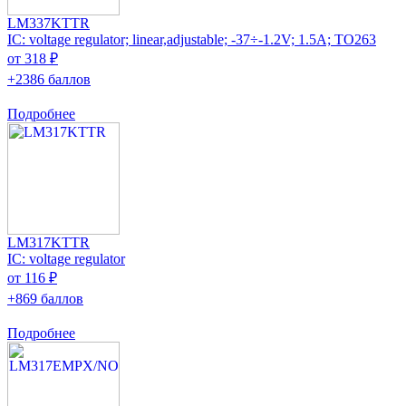
LM337KTTR
IC: voltage regulator; linear,adjustable; -37÷-1.2V; 1.5A; TO263
от 318 ₽
+2386 баллов
Подробнее
LM317KTTR
IC: voltage regulator
от 116 ₽
+869 баллов
Подробнее