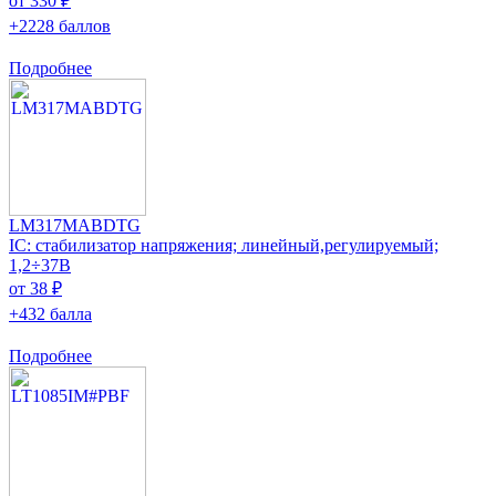
от 330 ₽
+2228 баллов
Подробнее
LM317MABDTG
IC: стабилизатор напряжения; линейный,регулируемый;
1,2÷37В
от 38 ₽
+432 балла
Подробнее