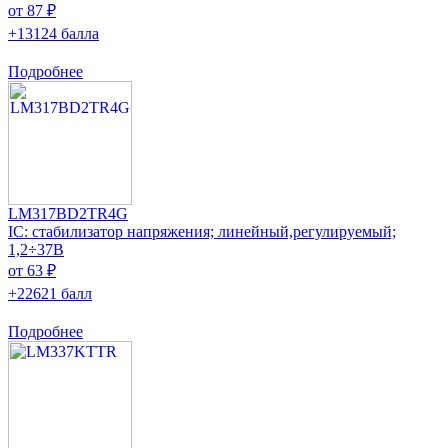
от 87 ₽
+13124 балла
Подробнее
LM317BD2TR4G
IC: стабилизатор напряжения; линейный,регулируемый;
1,2÷37В
от 63 ₽
+22621 балл
Подробнее