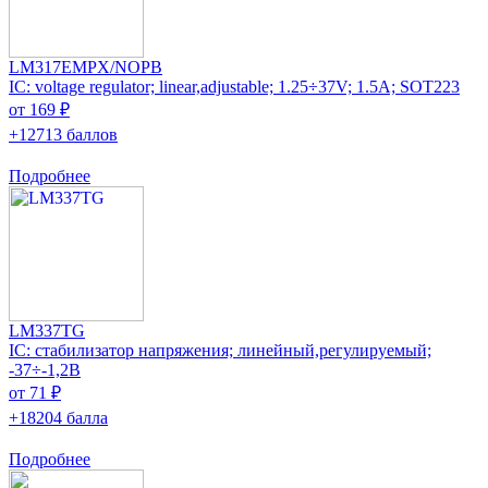
LM317EMPX/NOPB
IC: voltage regulator; linear,adjustable; 1.25÷37V; 1.5A; SOT223
от 169 ₽
+12713 баллов
Подробнее
LM337TG
IC: стабилизатор напряжения; линейный,регулируемый;
-37÷-1,2В
от 71 ₽
+18204 балла
Подробнее