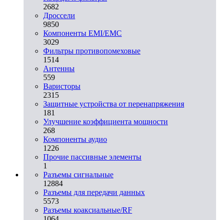
2682
Дроссели
9850
Компоненты EMI/EMC
3029
Фильтры противопомеховые
1514
Антенны
559
Варисторы
2315
Защитные устройства от перенапряжения
181
Улучшение коэффициента мощности
268
Компоненты аудио
1226
Прочие пассивные элементы
1
Разъeмы сигнальные
12884
Разъeмы для передачи данных
5573
Разъeмы коаксиальные/RF
1064