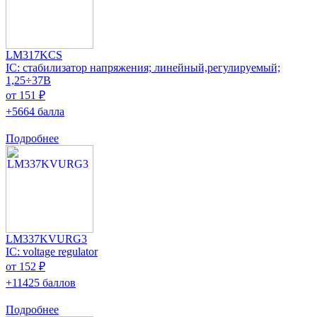
LM317KCS
IC: стабилизатор напряжения; линейный,регулируемый;
1,25÷37В
от 151 ₽
+5664 балла
Подробнее
LM337KVURG3
IC: voltage regulator
от 152 ₽
+11425 баллов
Подробнее