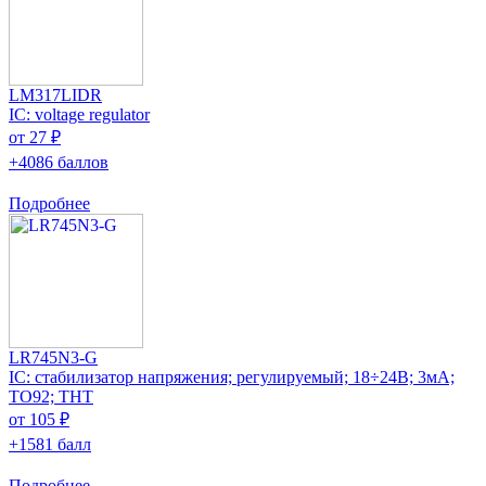
LM317LIDR
IC: voltage regulator
от 27 ₽
+4086 баллов
Подробнее
LR745N3-G
IC: стабилизатор напряжения; регулируемый; 18÷24В; 3мА;
TO92; THT
от 105 ₽
+1581 балл
Подробнее