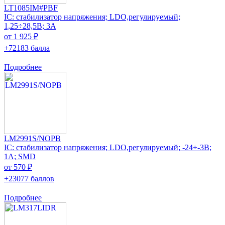
LT1085IM#PBF
IC: стабилизатор напряжения; LDO,регулируемый;
1,25÷28,5В; 3А
от 1 925 ₽
+72183 балла
Подробнее
LM2991S/NOPB
IC: стабилизатор напряжения; LDO,регулируемый; -24÷-3В;
1А; SMD
от 570 ₽
+23077 баллов
Подробнее