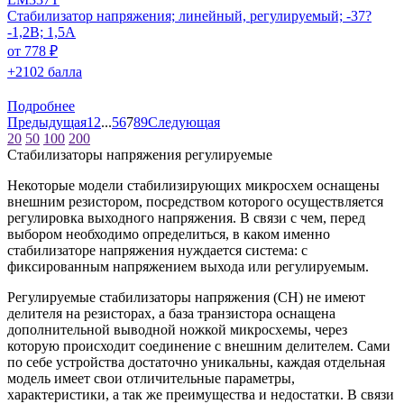
Стабилизатор напряжения; линейный, регулируемый; -37?
-1,2В; 1,5А
от 778 ₽
+2102 балла
Подробнее
Предыдущая
1
2
...
5
6
7
8
9
Следующая
20
50
100
200
Стабилизаторы напряжения регулируемые
Некоторые модели стабилизирующих микросхем оснащены
внешним резистором, посредством которого осуществляется
регулировка выходного напряжения. В связи с чем, перед
выбором необходимо определиться, в каком именно
стабилизаторе напряжения нуждается система: с
фиксированным напряжением выхода или регулируемым.
Регулируемые стабилизаторы напряжения (СН) не имеют
делителя на резисторах, а база транзистора оснащена
дополнительной выводной ножкой микросхемы, через
которую происходит соединение с внешним делителем. Сами
по себе устройства достаточно уникальны, каждая отдельная
модель имеет свои отличительные параметры,
характеристики, а так же преимущества и недостатки. В связи