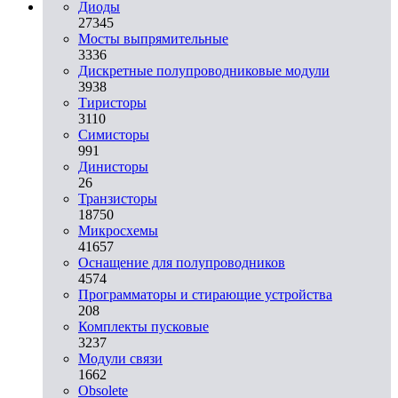
Диоды
27345
Мосты выпрямительные
3336
Дискретные полупроводниковые модули
3938
Тиристоры
3110
Симисторы
991
Динисторы
26
Транзисторы
18750
Микросхемы
41657
Оснащение для полупроводников
4574
Программаторы и стирающие устройства
208
Комплекты пусковые
3237
Модули связи
1662
Obsolete