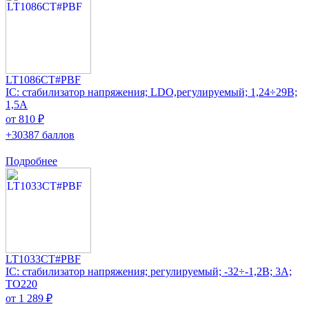
LT1086CT#PBF
IC: стабилизатор напряжения; LDO,регулируемый; 1,24÷29В;
1,5А
от 810 ₽
+30387 баллов
Подробнее
LT1033CT#PBF
IC: стабилизатор напряжения; регулируемый; -32÷-1,2В; 3А;
TO220
от 1 289 ₽