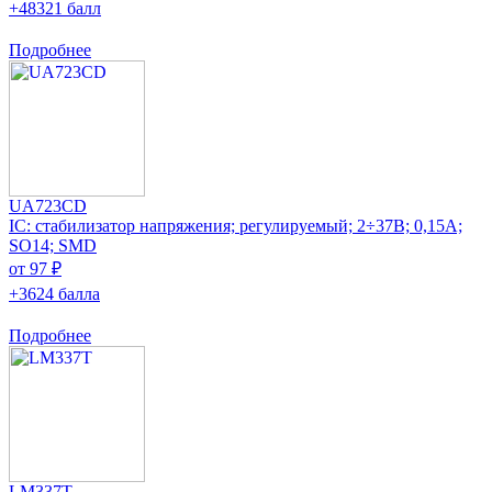
+48321 балл
Подробнее
UA723CD
IC: стабилизатор напряжения; регулируемый; 2÷37В; 0,15А;
SO14; SMD
от 97 ₽
+3624 балла
Подробнее
LM337T