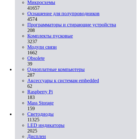
Микросхемы
41657
Оснащение для полупроводников
4574
Программаторы и стирающие устройства
208
Комплекты пусковые
3237
Модули связи
1662
Obsolete
39
Одноплатные компьютеры
287
Аксессуары к системам embedded
62
Raspberry Pi
183
Mass Storage
159
Светодиоды
11325
LED индикаторы
2025
Дисплеи