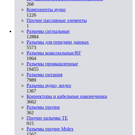
268
Компоненты аудио
1226
Прочие пассивные элементы
1
Разъeмы сигнальные
12884
Разъeмы для передачи данных
5573
Разъeмы коаксиальные/RF
1064
Разъeмы промышленные
19455
Разъeмы питания
7989
Разъeмы аудио, видео
1367
Коннекторы и кабельные наконечники
3662
Разъeмы прочие
362
Прочие разъемы TE
915
Разъемы прочие Molex
1567