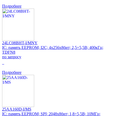
Подробнее
24LC08BHT-I/MNY
IC: память EEPROM; I2C; 4x256x8бит; 2,5÷5,5В; 400кГц;
TDFN8
по запросу
0
Подробнее
25AA160D-I/MS
IC: память EEPROM; SPI; 2048x8бит; 1,8÷5,5В; 10МГц;