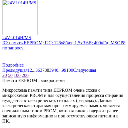
24VL014H/MS
IC: память EEPROM; I2C; 128x8бит; 1,5÷3,6В; 400кГц; MSOP8
по запросу
0
Подробнее
Предыдущая
1
2
...
36
37
38
39
40
...
99
100
Следующая
20
50
100
200
Памяти EEPROM - микросхемы
Микросхема памяти типа EEPROM очень схожа с
микросхемой PROM и для осуществления процесса стирания
нуждается в электрических сигналах (разрядах). Данная
электрическая стираемая программируемая память является
специальным типом PROM, которая также содержит ранее
записанную информацию и при отсутствующем питании в
ПК.