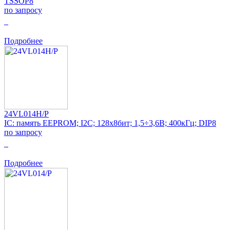
TSSOP8
по запросу
0
Подробнее
24VL014H/P
IC: память EEPROM; I2C; 128x8бит; 1,5÷3,6В; 400кГц; DIP8
по запросу
0
Подробнее