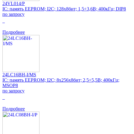
24VL014/P
IC: память EEPROM; I2C; 128x8бит; 1,5÷3,6В; 400кГц; DIP8
по запросу
0
Подробнее
24LC16BH-I/MS
IC: память EEPROM; I2C; 8x256x8бит; 2,5÷5,5В; 400кГц;
MSOP8
по запросу
0
Подробнее