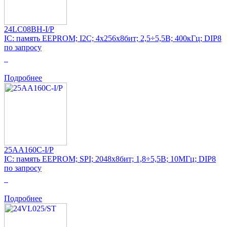
24LC08BH-I/P
IC: память EEPROM; I2C; 4x256x8бит; 2,5÷5,5В; 400кГц; DIP8
по запросу
0
Подробнее
25AA160C-I/P
IC: память EEPROM; SPI; 2048x8бит; 1,8÷5,5В; 10МГц; DIP8
по запросу
0
Подробнее