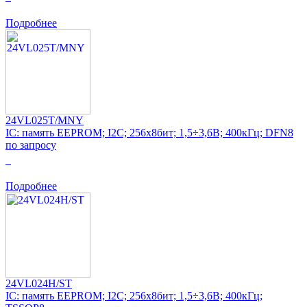
Подробнее
24VL025T/MNY
IC: память EEPROM; I2C; 256x8бит; 1,5÷3,6В; 400кГц; DFN8
по запросу
0
Подробнее
24VL024H/ST
IC: память EEPROM; I2C; 256x8бит; 1,5÷3,6В; 400кГц;