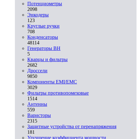
Потенциометры
2098
Энкодеры
123
Круглые ручки
708
Конденсаторы
48114
Генераторы ВН
5
Кварцы и фильтры
2682
Дроссели
9850
Компоненты EMI/EMC
3029
Фильтры противопомеховые
1514
Антенны
559
Варисторы
2315
Защитные устройства от перенапряжения
181
Улучшение коэффициента мощности