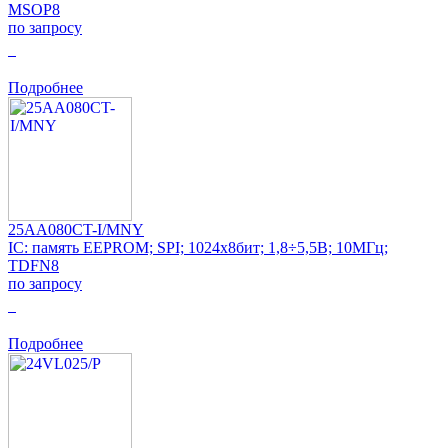
MSOP8
по запросу
0
Подробнее
25AA080CT-I/MNY
IC: память EEPROM; SPI; 1024x8бит; 1,8÷5,5В; 10МГц;
TDFN8
по запросу
0
Подробнее