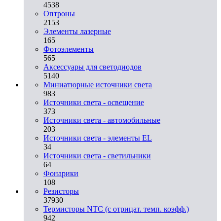
4538
Оптроны
2153
Элементы лазерные
165
Фотоэлементы
565
Аксессуары для светодиодов
5140
Миниатюрные источники света
983
Источники света - освещение
373
Источники света - автомобильные
203
Источники света - элементы EL
34
Источники света - светильники
64
Фонарики
108
Резисторы
37930
Термисторы NTC (с отрицат. темп. коэфф.)
942