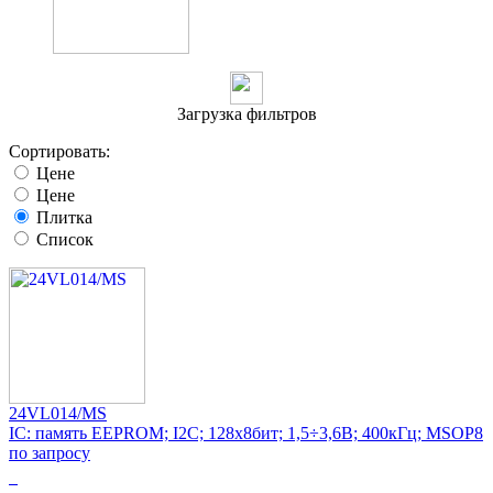
Загрузка фильтров
Сортировать:
Цене
Цене
Плитка
Список
24VL014/MS
IC: память EEPROM; I2C; 128x8бит; 1,5÷3,6В; 400кГц; MSOP8
по запросу
0