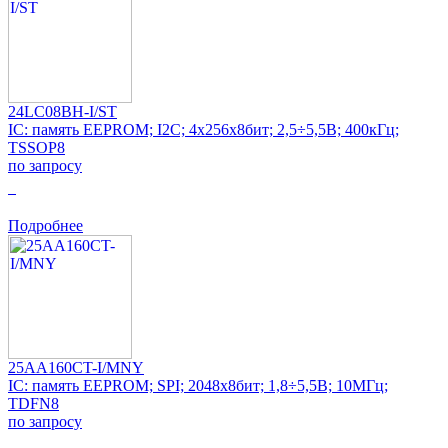
24LC08BH-I/ST
IC: память EEPROM; I2C; 4x256x8бит; 2,5÷5,5В; 400кГц;
TSSOP8
по запросу
0
Подробнее
25AA160CT-I/MNY
IC: память EEPROM; SPI; 2048x8бит; 1,8÷5,5В; 10МГц;
TDFN8
по запросу
0