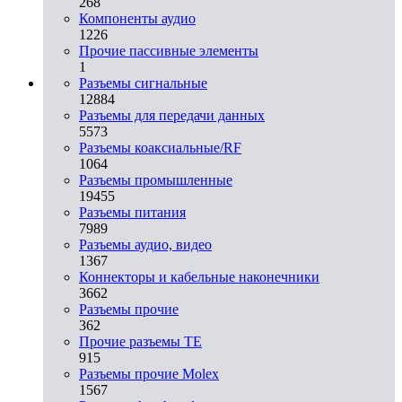
268
Компоненты аудио
1226
Прочие пассивные элементы
1
Разъeмы сигнальные
12884
Разъeмы для передачи данных
5573
Разъeмы коаксиальные/RF
1064
Разъeмы промышленные
19455
Разъeмы питания
7989
Разъeмы аудио, видео
1367
Коннекторы и кабельные наконечники
3662
Разъeмы прочие
362
Прочие разъемы TE
915
Разъемы прочие Molex
1567