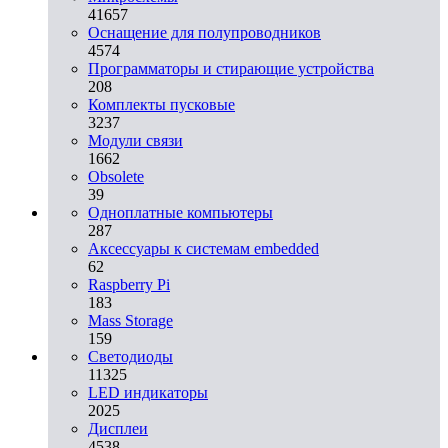
41657
Оснащение для полупроводников
4574
Программаторы и стирающие устройства
208
Комплекты пусковые
3237
Модули связи
1662
Obsolete
39
Одноплатные компьютеры
287
Аксессуары к системам embedded
62
Raspberry Pi
183
Mass Storage
159
Светодиоды
11325
LED индикаторы
2025
Дисплеи
4538