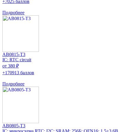
+7025 баллов
Подробнее
AB0815-T3
IC: RTC circuit
от 380 ₽
+170913 баллов
Подробнее
AB0805-T3
IC: микросхема RTC; I2C; SRAM; 256Б; QFN16; 1,5÷3,6В