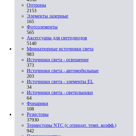
Оптроны
2153
Элементы лазерные
165
Фотоэлементы
565
Аксессуары для светодиодов
5140
Миниатюрные источники света
983
Источники света - освещение
373
Источники света - автомобильные
203
Источники света - элементы EL
34
Источники света - светильники
64
Фонарики
108
Резисторы
37930
Термисторы NTC (с отрицат. темп. коэфф.)
942