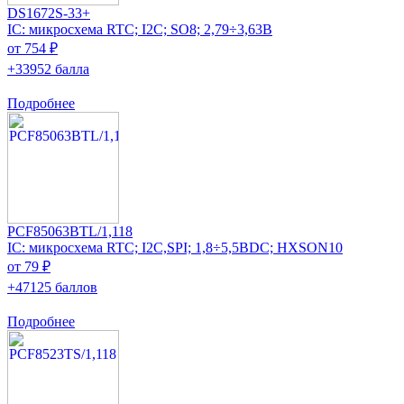
DS1672S-33+
IC: микросхема RTC; I2C; SO8; 2,79÷3,63В
от 754 ₽
+33952 балла
Подробнее
PCF85063BTL/1,118
IC: микросхема RTC; I2C,SPI; 1,8÷5,5ВDC; HXSON10
от 79 ₽
+47125 баллов
Подробнее