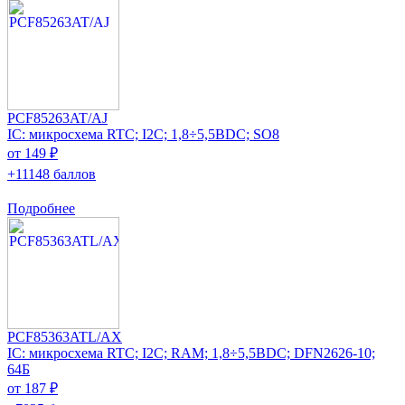
PCF85263AT/AJ
IC: микросхема RTC; I2C; 1,8÷5,5ВDC; SO8
от 149 ₽
+11148 баллов
Подробнее
PCF85363ATL/AX
IC: микросхема RTC; I2C; RAM; 1,8÷5,5ВDC; DFN2626-10;
64Б
от 187 ₽