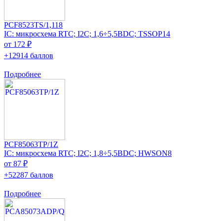
PCF8523TS/1,118
IC: микросхема RTC; I2C; 1,6÷5,5ВDC; TSSOP14
от 172 ₽
+12914 баллов
Подробнее
PCF85063TP/1Z
IC: микросхема RTC; I2C; 1,8÷5,5ВDC; HWSON8
от 87 ₽
+52287 баллов
Подробнее