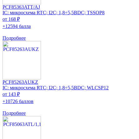
PCF85363ATT/AJ
IC: микросхема RTC; I2C; 1,8÷5,5ВDC; TSSOP8
от 168 ₽
+12594 балла
Подробнее
PCF85263AUKZ
IC: микросхема RTC; I2C; 1,8÷5,5ВDC; WLCSP12
от 143 ₽
+10726 баллов
Подробнее