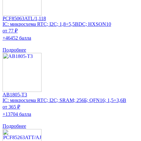
PCF85063ATL/1,118
IC: микросхема RTC; I2C; 1,8÷5,5ВDC; HXSON10
от 77 ₽
+46452 балла
Подробнее
AB1805-T3
IC: микросхема RTC; I2C; SRAM; 256Б; QFN16; 1,5÷3,6В
от 365 ₽
+13704 балла
Подробнее