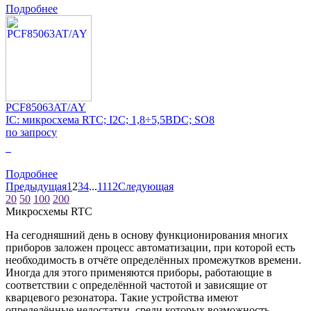
Подробнее
PCF85063AT/AY
IC: микросхема RTC; I2C; 1,8÷5,5ВDC; SO8
по запросу
0
Подробнее
Предыдущая
1
2
3
4
...
11
12
Следующая
20
50
100
200
Микросхемы RTC
На сегодняшний день в основу функционирования многих
приборов заложен процесс автоматизации, при которой есть
необходимость в отчёте определённых промежутков времени.
Иногда для этого применяются приборы, работающие в
соответствии с определённой частотой и зависящие от
кварцевого резонатора. Такие устройства имеют
определённые недостатки, среди которых возможность