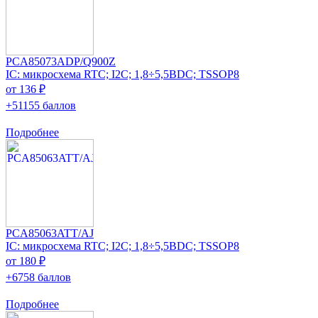
PCA85073ADP/Q900Z
IC: микросхема RTC; I2C; 1,8÷5,5ВDC; TSSOP8
от 136 ₽
+51155 баллов
Подробнее
PCA85063ATT/AJ
IC: микросхема RTC; I2C; 1,8÷5,5ВDC; TSSOP8
от 180 ₽
+6758 баллов
Подробнее