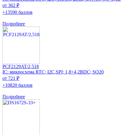
от 362 ₽
+13590 баллов
Подробнее
PCF2129AT/2,518
IC: микросхема RTC; I2C,SPI; 1,8÷4,2ВDC; SO20
от 721 ₽
+10820 баллов
Подробнее