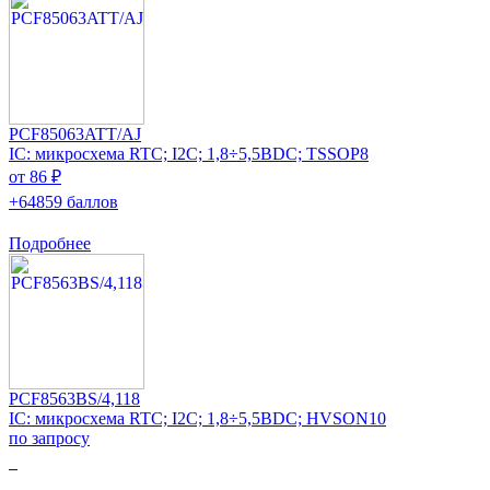
PCF85063ATT/AJ
IC: микросхема RTC; I2C; 1,8÷5,5ВDC; TSSOP8
от 86 ₽
+64859 баллов
Подробнее
PCF8563BS/4,118
IC: микросхема RTC; I2C; 1,8÷5,5ВDC; HVSON10
по запросу
0