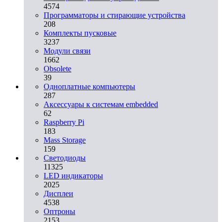
4574
Программаторы и стирающие устройства
208
Комплекты пусковые
3237
Модули связи
1662
Obsolete
39
Одноплатные компьютеры
287
Аксессуары к системам embedded
62
Raspberry Pi
183
Mass Storage
159
Светодиоды
11325
LED индикаторы
2025
Дисплеи
4538
Оптроны
2153