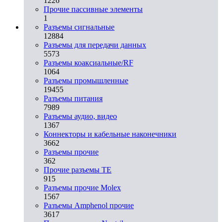
1226
Прочие пассивные элементы
1
Разъeмы сигнальные
12884
Разъeмы для передачи данных
5573
Разъeмы коаксиальные/RF
1064
Разъeмы промышленные
19455
Разъeмы питания
7989
Разъeмы аудио, видео
1367
Коннекторы и кабельные наконечники
3662
Разъeмы прочие
362
Прочие разъемы TE
915
Разъемы прочие Molex
1567
Разъемы Amphenol прочие
3617