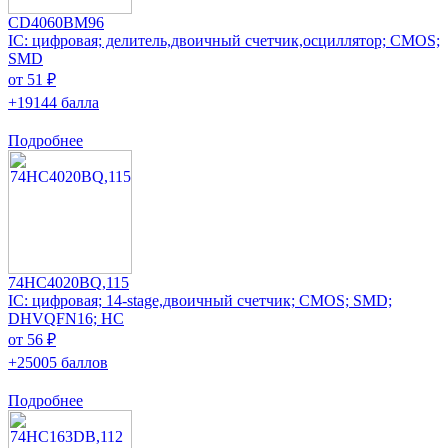
CD4060BM96
IC: цифровая; делитель,двоичный счетчик,осциллятор; CMOS;
SMD
от 51 ₽
+19144 балла
Подробнее
74HC4020BQ,115
IC: цифровая; 14-stage,двоичный счетчик; CMOS; SMD;
DHVQFN16; HC
от 56 ₽
+25005 баллов
Подробнее