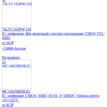
74LVC163PW,118
IC: цифровая; 4bit,двоичный счетчик,синхронная; CMOS,TTL;
SMD
от 66 ₽
+24866 баллов
Подробнее
MC14029BDR2G
IC: цифровая; CMOS; SMD; SO16; 3÷18ВDC; бобина,лента;
-55÷125°C
от 65 ₽