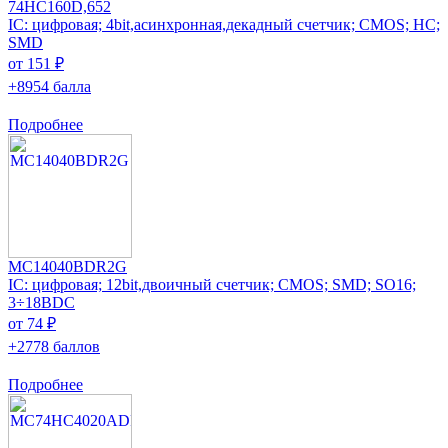
74HC160D,652
IC: цифровая; 4bit,асинхронная,декадный счетчик; CMOS; HC;
SMD
от 151 ₽
+8954 балла
Подробнее
MC14040BDR2G
IC: цифровая; 12bit,двоичный счетчик; CMOS; SMD; SO16;
3÷18ВDC
от 74 ₽
+2778 баллов
Подробнее