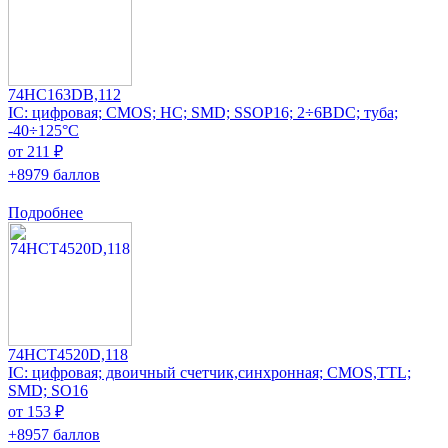
74HC163DB,112
IC: цифровая; CMOS; HC; SMD; SSOP16; 2÷6ВDC; туба;
-40÷125°C
от 211 ₽
+8979 баллов
Подробнее
74HCT4520D,118
IC: цифровая; двоичный счетчик,синхронная; CMOS,TTL;
SMD; SO16
от 153 ₽
+8957 баллов