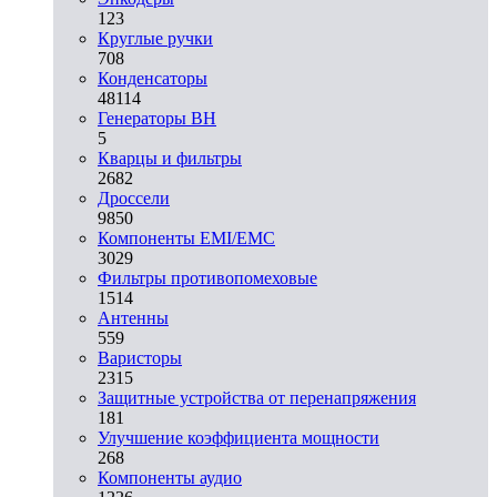
123
Круглые ручки
708
Конденсаторы
48114
Генераторы ВН
5
Кварцы и фильтры
2682
Дроссели
9850
Компоненты EMI/EMC
3029
Фильтры противопомеховые
1514
Антенны
559
Варисторы
2315
Защитные устройства от перенапряжения
181
Улучшение коэффициента мощности
268
Компоненты аудио