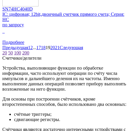
SN74HC4040D
IC: цифровая; 12bit,двоичный счетчик прямого счета; Серия:
HC
по запросу
0
Подробнее
Предыдущая
1
2
...
17
18
19
20
21
Следующая
20
50
100
200
Счетчики/делители
Устройства, выполняющие функции по обработке
информации, часто используют операции по счёту числа
импульсов и дальнейшего деления их на частоты. Именно
выполнение данных операций позволяет прибору выполнять
возложенные на него функции.
Для основы при построении счётчиков, кроме
второстепенных способов, было использовано два основных:
счётные триггеры;
сдвигающие регистры.
Счётчики являются достаточно интересными устройствами с