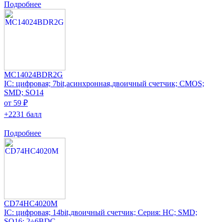
Подробнее
MC14024BDR2G
IC: цифровая; 7bit,асинхронная,двоичный счетчик; CMOS;
SMD; SO14
от 59 ₽
+2231 балл
Подробнее
CD74HC4020M
IC: цифровая; 14bit,двоичный счетчик; Серия: HC; SMD;
SO16; 2÷6ВDC