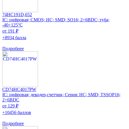
74HC191D,652
IC: цифровая; CMOS; HC; SMD; SO16; 2÷6ВDC; туба;
-40÷125°C
от 191 ₽
+8934 балла
Подробнее
CD74HC4017PW
IC: цифровая; декодер,счетчик; Серия: HC; SMD; TSSOP16;
2÷6ВDC
от 129 ₽
+10456 баллов
Подробнее