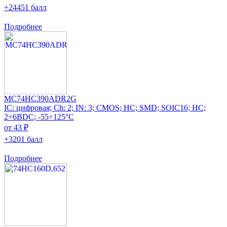
+24451 балл
Подробнее
MC74HC390ADR2G
IC: цифровая; Ch: 2; IN: 3; CMOS; HC; SMD; SOIC16; HC;
2÷6ВDC; -55÷125°C
от 43 ₽
+3201 балл
Подробнее