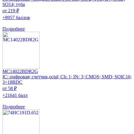
SO14; туба
от 219 ₽
+8957 баллов
Подробнее
MC14022BDR2G
IC: цифровая; счетчик,octal; Ch: 1; IN: 3; CMOS; SMD; SOIC16;
3÷18ВDC
от 58 ₽
+21641 балл
Подробнее