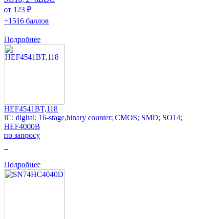
от 123 ₽
+1516 баллов
Подробнее
HEF4541BT,118
IC: digital; 16-stage,binary counter; CMOS; SMD; SO14;
HEF4000B
по запросу
0
Подробнее