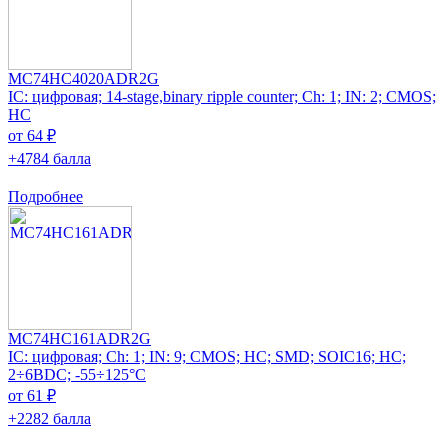
MC74HC4020ADR2G
IC: цифровая; 14-stage,binary ripple counter; Ch: 1; IN: 2; CMOS;
HC
от 64 ₽
+4784 балла
Подробнее
MC74HC161ADR2G
IC: цифровая; Ch: 1; IN: 9; CMOS; HC; SMD; SOIC16; HC;
2÷6ВDC; -55÷125°C
от 61 ₽
+2282 балла