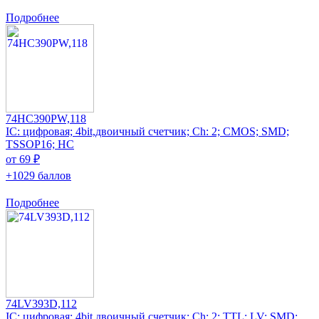
Подробнее
74HC390PW,118
IC: цифровая; 4bit,двоичный счетчик; Ch: 2; CMOS; SMD;
TSSOP16; HC
от 69 ₽
+1029 баллов
Подробнее
74LV393D,112
IC: цифровая; 4bit,двоичный счетчик; Ch: 2; TTL; LV; SMD;