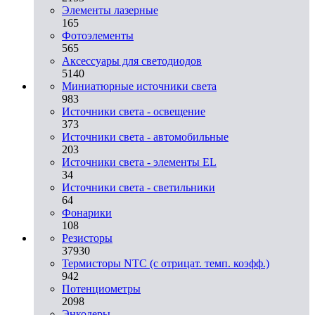
Элементы лазерные
165
Фотоэлементы
565
Аксессуары для светодиодов
5140
Миниатюрные источники света
983
Источники света - освещение
373
Источники света - автомобильные
203
Источники света - элементы EL
34
Источники света - светильники
64
Фонарики
108
Резисторы
37930
Термисторы NTC (с отрицат. темп. коэфф.)
942
Потенциометры
2098
Энкодеры