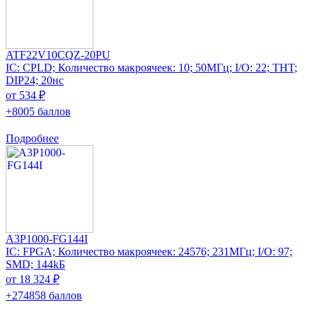
ATF22V10CQZ-20PU
IC: CPLD; Количество макроячеек: 10; 50МГц; I/O: 22; THT;
DIP24; 20нс
от 534 ₽
+8005 баллов
Подробнее
A3P1000-FG144I
IC: FPGA; Количество макроячеек: 24576; 231МГц; I/O: 97;
SMD; 144kБ
от 18 324 ₽
+274858 баллов