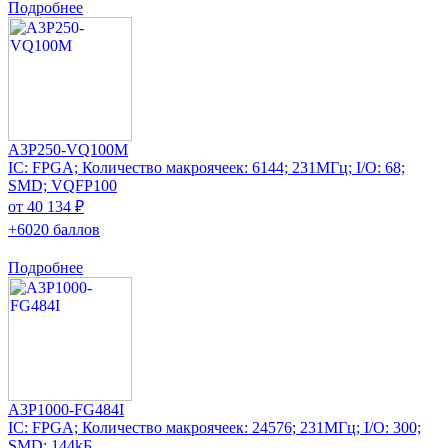
Подробнее
A3P250-VQ100M
IC: FPGA; Количество макроячеек: 6144; 231МГц; I/O: 68;
SMD; VQFP100
от 40 134 ₽
+6020 баллов
Подробнее
A3P1000-FG484I
IC: FPGA; Количество макроячеек: 24576; 231МГц; I/O: 300;
SMD; 144kБ