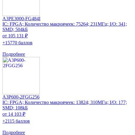
A3PE3000-FG484I
IC: FPGA; Количество макроячеек: 75264; 231МГц; I/O: 341;
SMD; 504kБ
от 105 131 ₽
+15770 баллов
Подробнее
A3P600-2FGG256
IC: FPGA; Количество макроячеек: 13824; 310МГц; I/O: 177;
SMD; 108kБ
от 14 103 ₽
+2115 баллов
Подробнее