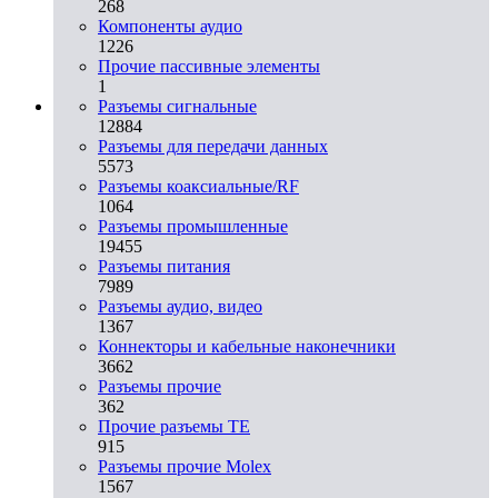
268
Компоненты аудио
1226
Прочие пассивные элементы
1
Разъeмы сигнальные
12884
Разъeмы для передачи данных
5573
Разъeмы коаксиальные/RF
1064
Разъeмы промышленные
19455
Разъeмы питания
7989
Разъeмы аудио, видео
1367
Коннекторы и кабельные наконечники
3662
Разъeмы прочие
362
Прочие разъемы TE
915
Разъемы прочие Molex
1567