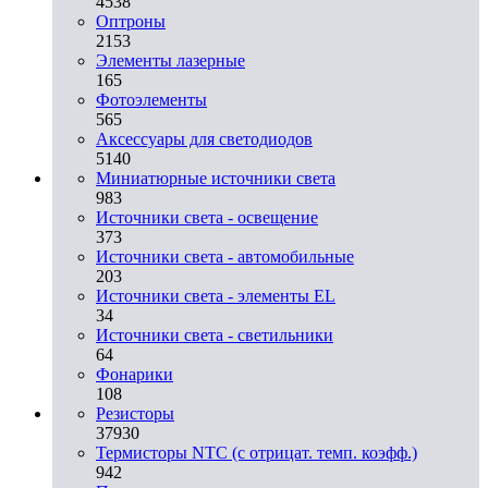
4538
Оптроны
2153
Элементы лазерные
165
Фотоэлементы
565
Аксессуары для светодиодов
5140
Миниатюрные источники света
983
Источники света - освещение
373
Источники света - автомобильные
203
Источники света - элементы EL
34
Источники света - светильники
64
Фонарики
108
Резисторы
37930
Термисторы NTC (с отрицат. темп. коэфф.)
942