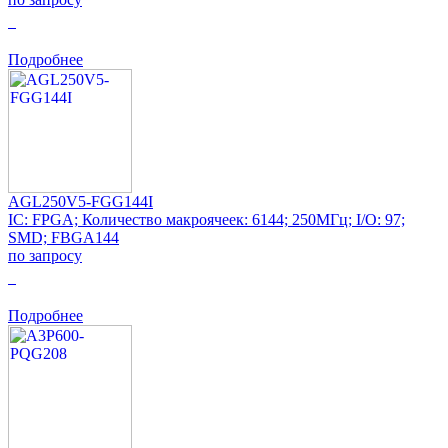
0
Подробнее
AGL250V5-FGG144I
IC: FPGA; Количество макроячеек: 6144; 250МГц; I/O: 97;
SMD; FBGA144
по запросу
0
Подробнее