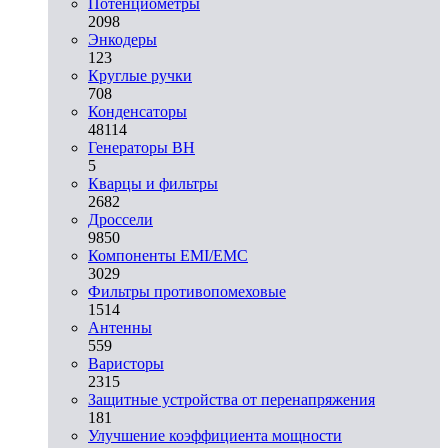
Потенциометры
2098
Энкодеры
123
Круглые ручки
708
Конденсаторы
48114
Генераторы ВН
5
Кварцы и фильтры
2682
Дроссели
9850
Компоненты EMI/EMC
3029
Фильтры противопомеховые
1514
Антенны
559
Варисторы
2315
Защитные устройства от перенапряжения
181
Улучшение коэффициента мощности