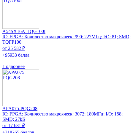
A54SX16A-TQG100I
IC: FPGA; Количество макроячеек: 990; 227МГц; I/O: 81; SMD;
TQFP100
от 25 582 ₽
+95933 балла
Подробнее
APA075-PQG208
IC: FPGA; Количество макроячеек: 3072; 180МГц; I/O: 158;
SMD; 27kБ
от 17 681 ₽
+318265 баллов