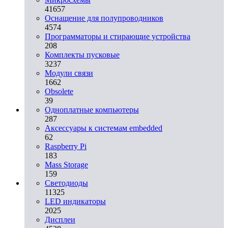
41657
Оснащение для полупроводников
4574
Программаторы и стирающие устройства
208
Комплекты пусковые
3237
Модули связи
1662
Obsolete
39
Одноплатные компьютеры
287
Аксессуары к системам embedded
62
Raspberry Pi
183
Mass Storage
159
Светодиоды
11325
LED индикаторы
2025
Дисплеи