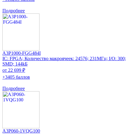
Подробнее
A3P1000-FGG484I
IC: FPGA; Количество макроячеек: 24576; 231МГц; I/O: 300;
SMD; 144kБ
от 22 699 ₽
+3405 баллов
Подробнее
A3P060-1VQG100