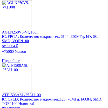
AGLN250V5-VQ100I
IC: FPGA; Количество макроячеек: 6144; 250МГц; I/O: 68;
SMD; VQFN100
от 5 004 ₽
+75060 баллов
Подробнее
ATF1508ASL-25AU100
IC: CPLD; Количество макроячеек:128; 70МГц; I/O:84; SMD;
TQFP100 Новинка!
по запросу