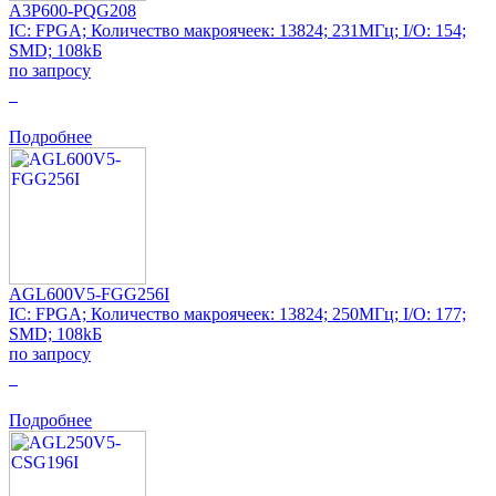
A3P600-PQG208
IC: FPGA; Количество макроячеек: 13824; 231МГц; I/O: 154;
SMD; 108kБ
по запросу
0
Подробнее
AGL600V5-FGG256I
IC: FPGA; Количество макроячеек: 13824; 250МГц; I/O: 177;
SMD; 108kБ
по запросу
0
Подробнее