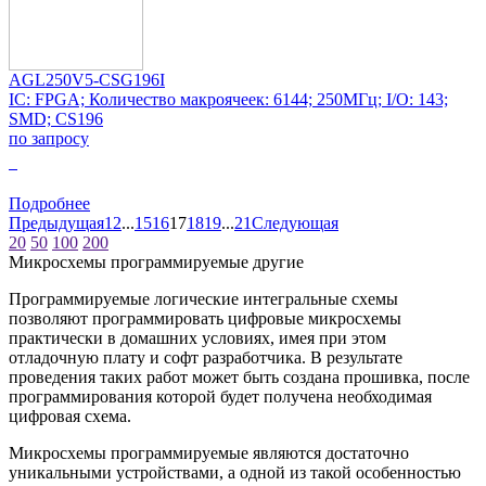
AGL250V5-CSG196I
IC: FPGA; Количество макроячеек: 6144; 250МГц; I/O: 143;
SMD; CS196
по запросу
0
Подробнее
Предыдущая
1
2
...
15
16
17
18
19
...
21
Следующая
20
50
100
200
Микросхемы программируемые другие
Программируемые логические интегральные схемы
позволяют программировать цифровые микросхемы
практически в домашних условиях, имея при этом
отладочную плату и софт разработчика. В результате
проведения таких работ может быть создана прошивка, после
программирования которой будет получена необходимая
цифровая схема.
Микросхемы программируемые являются достаточно
уникальными устройствами, а одной из такой особенностью