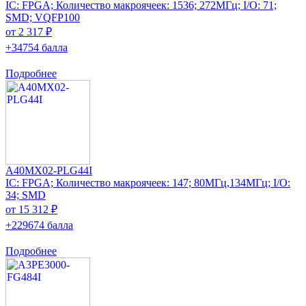
IC: FPGA; Количество макроячеек: 1536; 272МГц; I/O: 71;
SMD; VQFP100
от 2 317 ₽
+34754 балла
Подробнее
A40MX02-PLG44I
IC: FPGA; Количество макроячеек: 147; 80МГц,134МГц; I/O:
34; SMD
от 15 312 ₽
+229674 балла
Подробнее