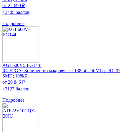
от 22 699 ₽
+3405 баллов
Подробнее
AGL600V5-FG144I
IC: FPGA; Количество макроячеек: 13824; 250МГц; I/O: 97;
SMD; 108kБ
от 20 846 ₽
+3127 баллов
Подробнее