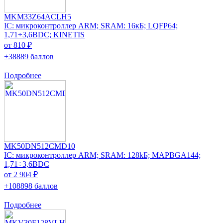
MKM33Z64ACLH5
IC: микроконтроллер ARM; SRAM: 16кБ; LQFP64;
1,71÷3,6ВDC; KINETIS
от 810 ₽
+38889 баллов
Подробнее
MK50DN512CMD10
IC: микроконтроллер ARM; SRAM: 128kБ; MAPBGA144;
1,71÷3,6ВDC
от 2 904 ₽
+108898 баллов
Подробнее