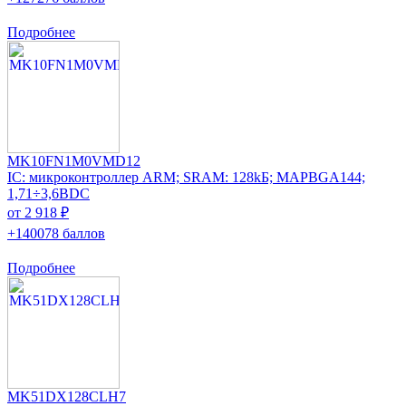
Подробнее
MK10FN1M0VMD12
IC: микроконтроллер ARM; SRAM: 128kБ; MAPBGA144;
1,71÷3,6ВDC
от 2 918 ₽
+140078 баллов
Подробнее
MK51DX128CLH7