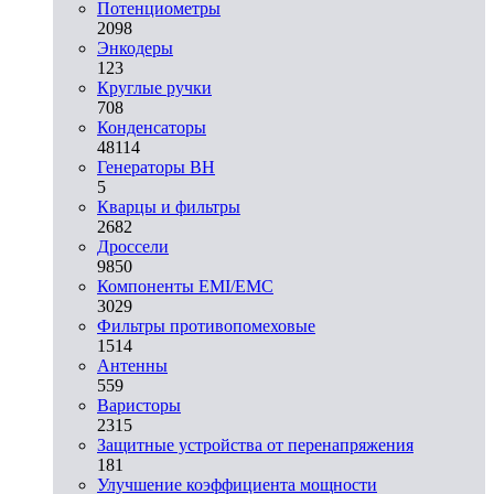
Потенциометры
2098
Энкодеры
123
Круглые ручки
708
Конденсаторы
48114
Генераторы ВН
5
Кварцы и фильтры
2682
Дроссели
9850
Компоненты EMI/EMC
3029
Фильтры противопомеховые
1514
Антенны
559
Варисторы
2315
Защитные устройства от перенапряжения
181
Улучшение коэффициента мощности