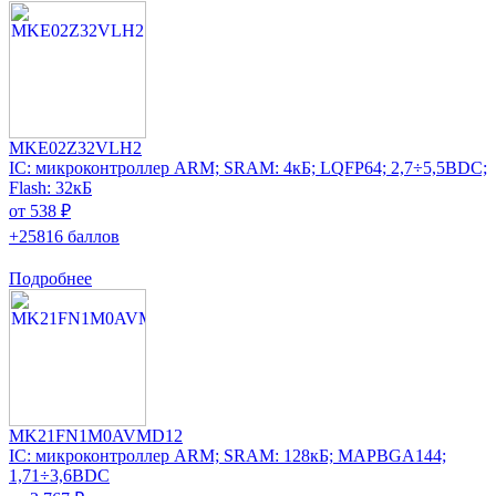
MKE02Z32VLH2
IC: микроконтроллер ARM; SRAM: 4кБ; LQFP64; 2,7÷5,5ВDC;
Flash: 32кБ
от 538 ₽
+25816 баллов
Подробнее
MK21FN1M0AVMD12
IC: микроконтроллер ARM; SRAM: 128кБ; MAPBGA144;
1,71÷3,6ВDC