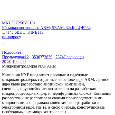
MKL33Z256VLH4
IC: микроконтроллер ARM; SRAM: 32кБ; LQFP64;
1,71÷3,6ВDC; KINETIS
по запросу
0
Подробнее
Предыдущая
1
2
...
35
36
37
38
39
...
73
74
Следующая
20
50
100
200
Микроконтроллеры NXP ARM
Компания NXP предлагает прочные и надёжные
микроконтроллеры, созданные на основе ядра ARM. Данное
ядро было разработано английской компанией,
специализирующейся исключительно на разработках
микропроцессорных ядер и периферийных блоков. Компания-
разработчик не располагала своими производственными
мощностями, а передавала клиентам свои разработки в
электронном виде, где те, в свою очередь, конструировали
необходимые им микроконтроллеры.