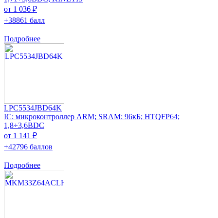
от 1 036 ₽
+38861 балл
Подробнее
LPC5534JBD64K
IC: микроконтроллер ARM; SRAM: 96кБ; HTQFP64;
1,8÷3,6ВDC
от 1 141 ₽
+42796 баллов
Подробнее