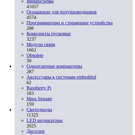
Микросхемы
41657
Оснащение для полупроводников
4574
Программаторы и стирающие устройства
208
Комплекты пусковые
3237
Модули связи
1662
Obsolete
39
Одноплатные компьютеры
287
Аксессуары к системам embedded
62
Raspberry Pi
183
Mass Storage
159
Светодиоды
11325
LED индикаторы
2025
Дисплеи