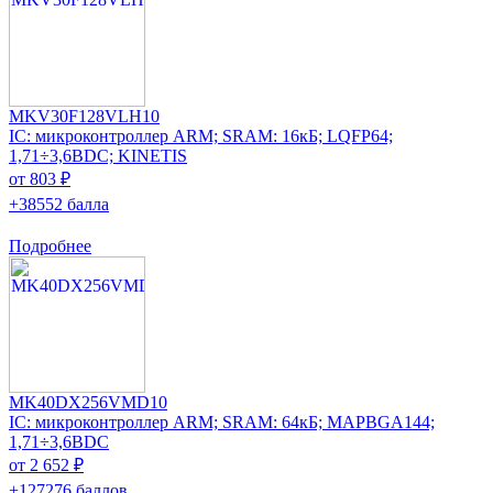
MKV30F128VLH10
IC: микроконтроллер ARM; SRAM: 16кБ; LQFP64;
1,71÷3,6ВDC; KINETIS
от 803 ₽
+38552 балла
Подробнее
MK40DX256VMD10
IC: микроконтроллер ARM; SRAM: 64кБ; MAPBGA144;
1,71÷3,6ВDC
от 2 652 ₽
+127276 баллов