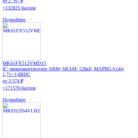
от 2 767 ₽
+132825 баллов
Подробнее
MK61FX512VMD15
IC: микроконтроллер ARM; SRAM: 128кБ; MAPBGA144;
1,71÷3,6ВDC
от 3 574 ₽
+171576 баллов
Подробнее