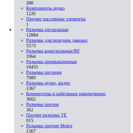
268
Компоненты аудио
1226
Прочие пассивные элементы
1
Разъeмы сигнальные
12884
Разъeмы для передачи данных
5573
Разъeмы коаксиальные/RF
1064
Разъeмы промышленные
19455
Разъeмы питания
7989
Разъeмы аудио, видео
1367
Коннекторы и кабельные наконечники
3662
Разъeмы прочие
362
Прочие разъемы TE
915
Разъемы прочие Molex
1567