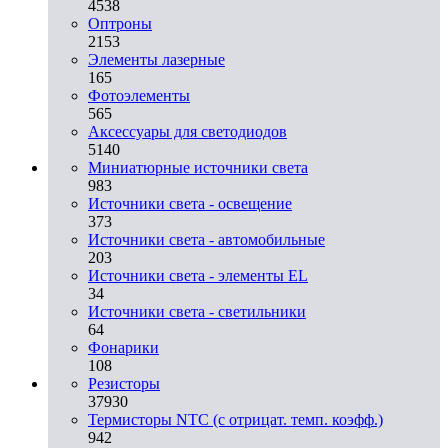
4538
Оптроны
2153
Элементы лазерные
165
Фотоэлементы
565
Аксессуары для светодиодов
5140
Миниатюрные источники света
983
Источники света - освещение
373
Источники света - автомобильные
203
Источники света - элементы EL
34
Источники света - светильники
64
Фонарики
108
Резисторы
37930
Термисторы NTC (с отрицат. темп. коэфф.)
942