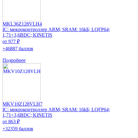
MKL36Z128VLH4
IC: микроконтроллер ARM; SRAM: 16kБ; LQFP64;
1,71÷3,6ВDC; KINETIS
от 977 ₽
+46887 баллов
Подробнее
MKV10Z128VLH7
IC: микроконтроллер ARM; SRAM: 16kБ; LQFP64;
1,71÷3,6ВDC; KINETIS
от 863 ₽
+32359 баллов