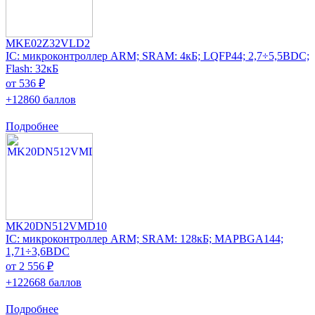
MKE02Z32VLD2
IC: микроконтроллер ARM; SRAM: 4кБ; LQFP44; 2,7÷5,5ВDC;
Flash: 32кБ
от 536 ₽
+12860 баллов
Подробнее
MK20DN512VMD10
IC: микроконтроллер ARM; SRAM: 128кБ; MAPBGA144;
1,71÷3,6ВDC
от 2 556 ₽
+122668 баллов
Подробнее