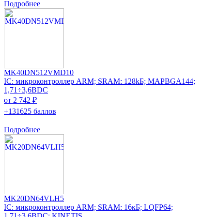
Подробнее
MK40DN512VMD10
IC: микроконтроллер ARM; SRAM: 128kБ; MAPBGA144;
1,71÷3,6ВDC
от 2 742 ₽
+131625 баллов
Подробнее
MK20DN64VLH5
IC: микроконтроллер ARM; SRAM: 16кБ; LQFP64;
1,71÷3,6ВDC; KINETIS