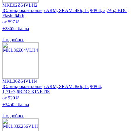
MKE02Z64VLH2
IC: микроконтроллер ARM; SRAM: 4kБ; LQFP64; 2,7÷5,5ВDC;
Flash: 64kБ
от 597 ₽
+28652 балла
Подробнее
MKL36Z64VLH4
IC: микроконтроллер ARM; SRAM: 8кБ; LQFP64;
1,71÷3,6ВDC; KINETIS
от 920 ₽
+34502 балла
Подробнее