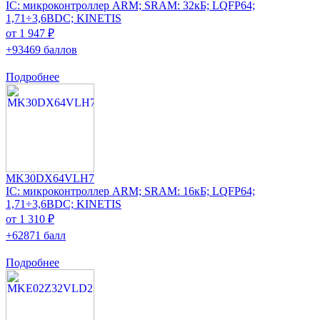
IC: микроконтроллер ARM; SRAM: 32кБ; LQFP64;
1,71÷3,6ВDC; KINETIS
от 1 947 ₽
+93469 баллов
Подробнее
MK30DX64VLH7
IC: микроконтроллер ARM; SRAM: 16кБ; LQFP64;
1,71÷3,6ВDC; KINETIS
от 1 310 ₽
+62871 балл
Подробнее