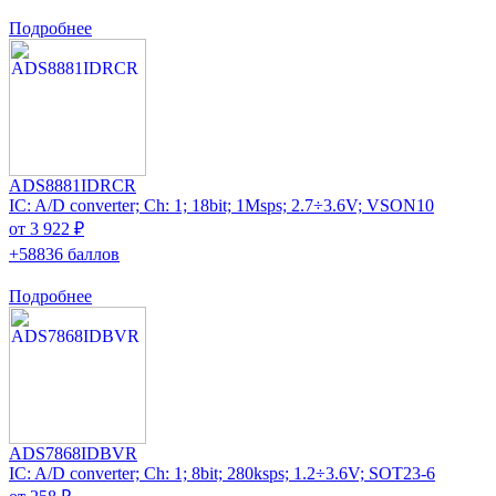
Подробнее
ADS8881IDRCR
IC: A/D converter; Ch: 1; 18bit; 1Msps; 2.7÷3.6V; VSON10
от 3 922 ₽
+58836 баллов
Подробнее
ADS7868IDBVR
IC: A/D converter; Ch: 1; 8bit; 280ksps; 1.2÷3.6V; SOT23-6