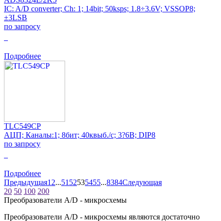
IC: A/D converter; Ch: 1; 14bit; 50ksps; 1.8÷3.6V; VSSOP8;
±3LSB
по запросу
0
Подробнее
TLC549CP
АЦП; Каналы:1; 8бит; 40квыб./с; 3?6В; DIP8
по запросу
0
Подробнее
Предыдущая
1
2
...
51
52
53
54
55
...
83
84
Следующая
20
50
100
200
Преобразователи A/D - микросхемы
Преобразователи A/D - микросхемы являются достаточно