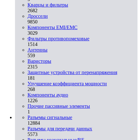
Кварцы и фильтры
2682
Дроссели
9850
Компоненты EMI/EMC
3029
Фильтры противопомеховые
1514
Антенны
559
Варисторы
2315
Защитные устройства от перенапряжения
181
Улучшение коэффициента мощности
268
Компоненты аудио
1226
Прочие пассивные элементы
1
Разъeмы сигнальные
12884
Разъeмы для передачи данных
5573
Разъeмы коаксиальные/RF