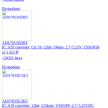
Подробнее
ADS7953SDBT
IC: A/D converter; Ch: 16; 12bit; 1Msps; 2.7÷5.25V; TSSOP38
от 1 621 ₽
+24321 балл
Подробнее
ADS7835E/2K5
IC: A/D converter; 12bit; 125ksps; VSSOP8; 2.7÷5.25VDC