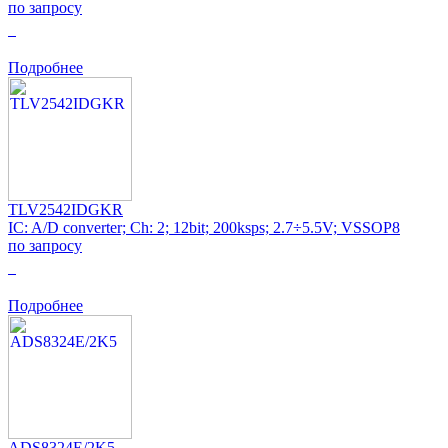
по запросу
0
Подробнее
TLV2542IDGKR
IC: A/D converter; Ch: 2; 12bit; 200ksps; 2.7÷5.5V; VSSOP8
по запросу
0
Подробнее
ADS8324E/2K5