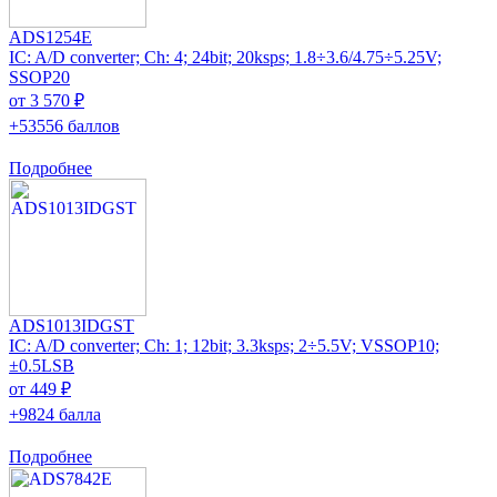
ADS1254E
IC: A/D converter; Ch: 4; 24bit; 20ksps; 1.8÷3.6/4.75÷5.25V;
SSOP20
от 3 570 ₽
+53556 баллов
Подробнее
ADS1013IDGST
IC: A/D converter; Ch: 1; 12bit; 3.3ksps; 2÷5.5V; VSSOP10;
±0.5LSB
от 449 ₽
+9824 балла
Подробнее