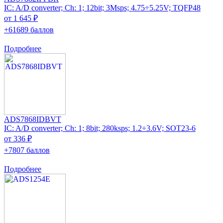
IC: A/D converter; Ch: 1; 12bit; 3Msps; 4.75÷5.25V; TQFP48
от 1 645 ₽
+61689 баллов
Подробнее
ADS7868IDBVT
IC: A/D converter; Ch: 1; 8bit; 280ksps; 1.2÷3.6V; SOT23-6
от 336 ₽
+7807 баллов
Подробнее