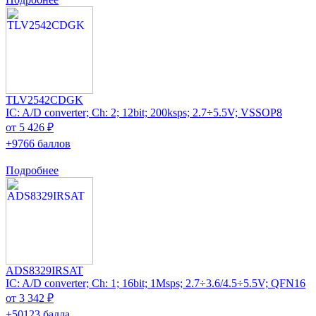
TLV2542CDGK
IC: A/D converter; Ch: 2; 12bit; 200ksps; 2.7÷5.5V; VSSOP8
от 5 426 ₽
+9766 баллов
Подробнее
ADS8329IRSAT
IC: A/D converter; Ch: 1; 16bit; 1Msps; 2.7÷3.6/4.5÷5.5V; QFN16
от 3 342 ₽
+50123 балла