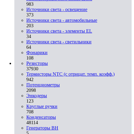
983
Источники света - освещение
373
Источники света - автомобильные
203
Источники света - элементы EL
34
Источники света - светильники
64
Фонарики
108
Резисторы
37930
Термисторы NTC (с отрицат. темп. коэфф.)
942
Потенциометры
2098
Энкодеры
123
Круглые ручки
708
Конденсаторы
48114
Генераторы ВН
5