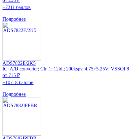
от 258 ₽
+7211 баллов
Подробнее
ADS7822E/2K5
IC: A/D converter; Ch: 1; 12bit; 200ksps; 4.75÷5.25V; VSSOP8
от 715 ₽
+10718 баллов
Подробнее
ADS7882IPFBR