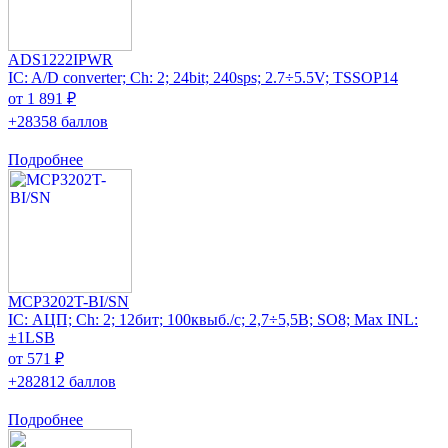
ADS1222IPWR
IC: A/D converter; Ch: 2; 24bit; 240sps; 2.7÷5.5V; TSSOP14
от 1 891 ₽
+28358 баллов
Подробнее
MCP3202T-BI/SN
IC: АЦП; Ch: 2; 12бит; 100квыб./с; 2,7÷5,5В; SO8; Max INL:
±1LSB
от 571 ₽
+282812 баллов
Подробнее