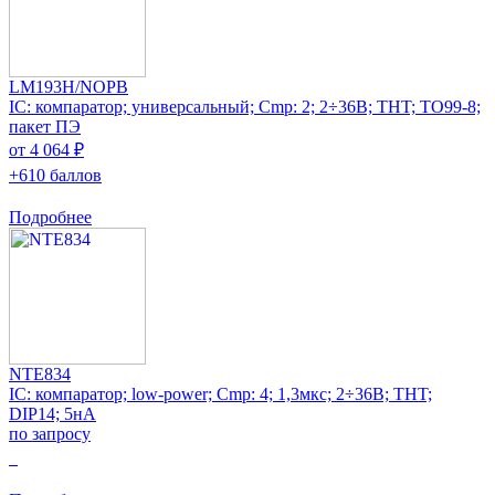
LM193H/NOPB
IC: компаратор; универсальный; Cmp: 2; 2÷36В; THT; TO99-8;
пакет ПЭ
от 4 064 ₽
+610 баллов
Подробнее
NTE834
IC: компаратор; low-power; Cmp: 4; 1,3мкс; 2÷36В; THT;
DIP14; 5нА
по запросу
0