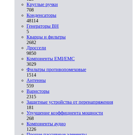
Круглые ручки
708
Конденсаторы
48114
Генераторы ВН
5
Кварцы и фильтры
2682
Дроссели
9850
Компоненты EMI/EMC
3029
Фильтры противопомеховые
1514
Антенны
559
Варисторы
2315
Защитные устройства от перенапряжения
181
Улучшение коэффициента мощности
268
Компоненты аудио
1226
Прочие пассивные элементы