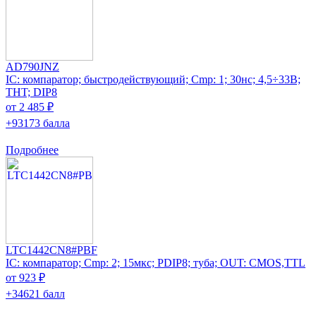
AD790JNZ
IC: компаратор; быстродействующий; Cmp: 1; 30нс; 4,5÷33В;
THT; DIP8
от 2 485 ₽
+93173 балла
Подробнее
LTC1442CN8#PBF
IC: компаратор; Cmp: 2; 15мкс; PDIP8; туба; OUT: CMOS,TTL
от 923 ₽
+34621 балл