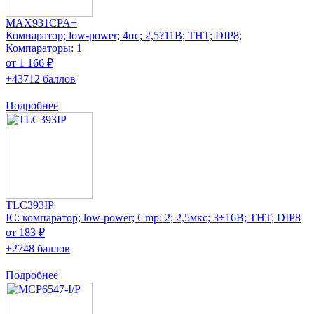
MAX931CPA+
Компаратор; low-power; 4нс; 2,5?11В; THT; DIP8;
Компараторы: 1
от 1 166 ₽
+43712 баллов
Подробнее
TLC393IP
IC: компаратор; low-power; Cmp: 2; 2,5мкс; 3÷16В; THT; DIP8
от 183 ₽
+2748 баллов
Подробнее