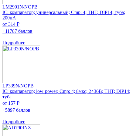
LM2901N/NOPB
IC: компаратор; универсальный; Cmp: 4; THT; DIP14; туба;
200нА
от 314 ₽
+11787 баллов
Подробнее
LP339N/NOPB
IC: компаратор; low-power; Cmp: 4; 8мкс; 2÷36В; THT; DIP14;
туба
от 157 ₽
+5897 баллов
Подробнее