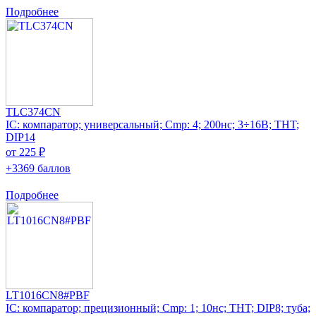
Подробнее
TLC374CN
IC: компаратор; универсальный; Cmp: 4; 200нс; 3÷16В; THT;
DIP14
от 225 ₽
+3369 баллов
Подробнее
LT1016CN8#PBF
IC: компаратор; прецизионный; Cmp: 1; 10нс; THT; DIP8; туба;