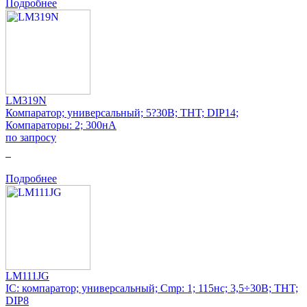
Подробнее
LM319N
Компаратор; универсальный; 5?30В; THT; DIP14;
Компараторы: 2; 300нА
по запросу
0
Подробнее
LM111JG
IC: компаратор; универсальный; Cmp: 1; 115нс; 3,5÷30В; THT;
DIP8