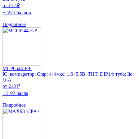
от 152 ₽
+2275 баллов
Подробнее
MCP6544-E/P
IC: компаратор; Cmp: 4; 4мкс; 1,6÷5,5В; THT; DIP14; туба; Iio:
1пА
от 213 ₽
+3192 балла
Подробнее