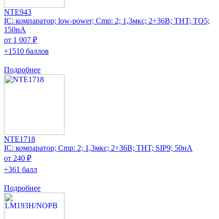
NTE943
IC: компаратор; low-power; Cmp: 2; 1,3мкс; 2÷36В; THT; TO5;
150нА
от 1 007 ₽
+1510 баллов
Подробнее
NTE1718
IC: компаратор; Cmp: 2; 1,3мкс; 2÷36В; THT; SIP9; 50нА
от 240 ₽
+361 балл
Подробнее