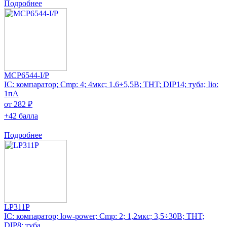
Подробнее
MCP6544-I/P
IC: компаратор; Cmp: 4; 4мкс; 1,6÷5,5В; THT; DIP14; туба; Iio:
1пА
от 282 ₽
+42 балла
Подробнее
LP311P
IC: компаратор; low-power; Cmp: 2; 1,2мкс; 3,5÷30В; THT;
DIP8; туба