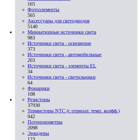
165
Фотоэлементы
565
Аксессуары для светодиодов
5140
Миниатюрные источники света
983
Источники света - освещение
373
Источники света - автомобильные
203
Источники света - элементы EL
34
Источники света - светильники
64
Фонарики
108
Резисторы
37930
Термисторы NTC (с отрицат. темп. коэфф.)
942
Потенциометры
2098
Энкодеры
123