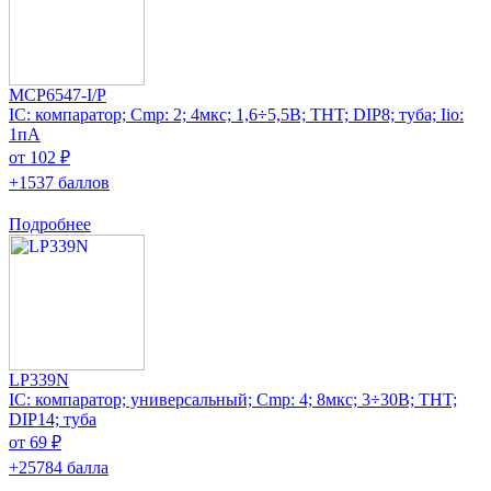
MCP6547-I/P
IC: компаратор; Cmp: 2; 4мкс; 1,6÷5,5В; THT; DIP8; туба; Iio:
1пА
от 102 ₽
+1537 баллов
Подробнее
LP339N
IC: компаратор; универсальный; Cmp: 4; 8мкс; 3÷30В; THT;
DIP14; туба
от 69 ₽
+25784 балла