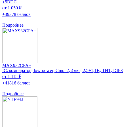
±5ВDC
от 1 050 ₽
+39378 баллов
Подробнее
MAX932CPA+
IC: компаратор; low-power; Cmp: 2; 4мкс; 2,5÷1,1В; THT; DIP8
от 1 115 ₽
+41816 баллов
Подробнее