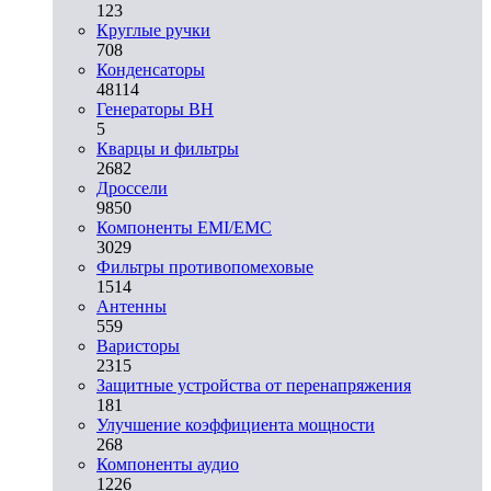
123
Круглые ручки
708
Конденсаторы
48114
Генераторы ВН
5
Кварцы и фильтры
2682
Дроссели
9850
Компоненты EMI/EMC
3029
Фильтры противопомеховые
1514
Антенны
559
Варисторы
2315
Защитные устройства от перенапряжения
181
Улучшение коэффициента мощности
268
Компоненты аудио
1226