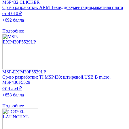
MSP432 CLICKER
Ср-во разработки: ARM Texas; документация,макетная плата
от 4 610 ₽
+692 балла
Подробнее
MSP-EXP430F5529LP
Ср-во разработки: TI MSP430; штыревой,USB B micro;
MSP430F5529
от 4 354 ₽
+653 балла
Подробнее