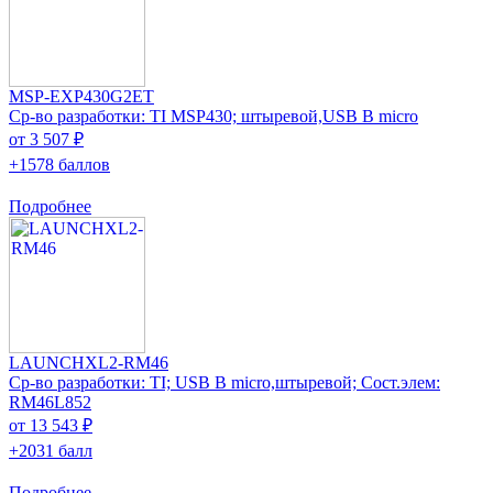
MSP-EXP430G2ET
Ср-во разработки: TI MSP430; штыревой,USB B micro
от 3 507 ₽
+1578 баллов
Подробнее
LAUNCHXL2-RM46
Ср-во разработки: TI; USB B micro,штыревой; Сост.элем:
RM46L852
от 13 543 ₽
+2031 балл
Подробнее