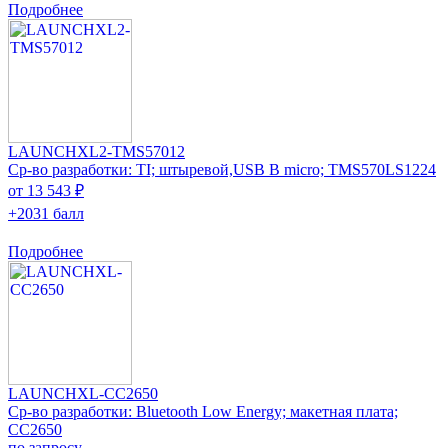
Подробнее
LAUNCHXL2-TMS57012
Ср-во разработки: TI; штыревой,USB B micro; TMS570LS1224
от 13 543 ₽
+2031 балл
Подробнее
LAUNCHXL-CC2650
Ср-во разработки: Bluetooth Low Energy; макетная плата;
CC2650
по запросу