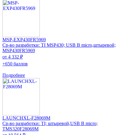
MSP-EXP430FR5969
Ср-во разработки: TI MSP430; USB B micro,штыревой;
MSP430FR5969
от 4 332 ₽
+650 баллов
Подробнее
LAUNCHXL-F28069M
Ср-во разработки: TI; штыревой,USB B micro;
TMS320F28069M