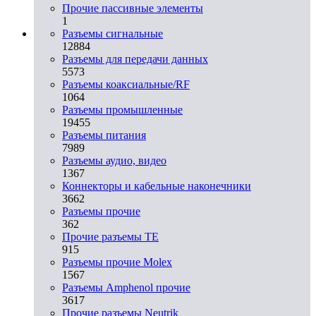
Прочие пассивные элементы
1
Разъeмы сигнальные
12884
Разъeмы для передачи данных
5573
Разъeмы коаксиальные/RF
1064
Разъeмы промышленные
19455
Разъeмы питания
7989
Разъeмы аудио, видео
1367
Коннекторы и кабельные наконечники
3662
Разъeмы прочие
362
Прочие разъемы TE
915
Разъемы прочие Molex
1567
Разъемы Amphenol прочие
3617
Прочие разъемы Neutrik