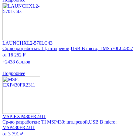
LAUNCHXL2-570LC43
Ср-во разработки: TI; штыревой,USB B micro; TMS570LC4357
от 16 252 ₽
+2438 баллов
Подробнее
MSP-EXP430FR2311
Ср-во разработки: TI MSP430; штыревой,USB B micro;
MSP430FR2311
от 3 791 ₽