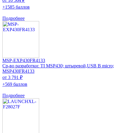
от 10 564 ₽
+1585 баллов
Подробнее
MSP-EXP430FR4133
Ср-во разработки: TI MSP430; штыревой,USB B micro;
MSP430FR4133
от 3 791 ₽
+569 баллов
Подробнее