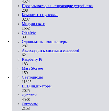
4574
Программаторы и стирающие устройства
208
Комплекты пусковые
3237
Модули связи
1662
Obsolete
39
Одноплатные компьютеры
287
Аксессуары к системам embedded
62
Raspberry Pi
183
Mass Storage
159
Светодиоды
11325
LED индикаторы
2025
Дисплеи
4538
Оптроны
2153