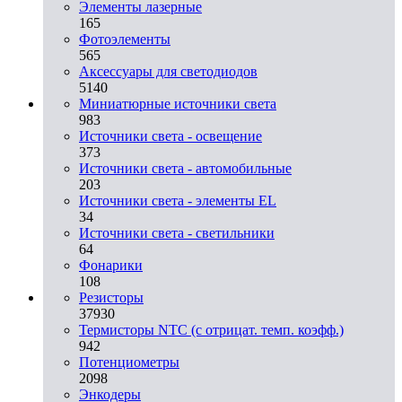
Элементы лазерные
165
Фотоэлементы
565
Аксессуары для светодиодов
5140
Миниатюрные источники света
983
Источники света - освещение
373
Источники света - автомобильные
203
Источники света - элементы EL
34
Источники света - светильники
64
Фонарики
108
Резисторы
37930
Термисторы NTC (с отрицат. темп. коэфф.)
942
Потенциометры
2098
Энкодеры