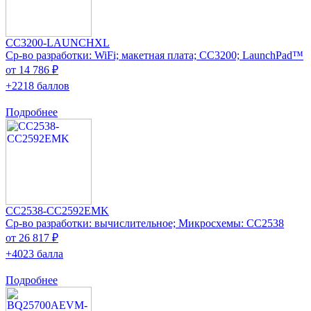
CC3200-LAUNCHXL
Ср-во разработки: WiFi; макетная плата; CC3200; LaunchPad™
от 14 786 ₽
+2218 баллов
Подробнее
CC2538-CC2592EMK
Ср-во разработки: вычислительное; Микросхемы: CC2538
от 26 817 ₽
+4023 балла
Подробнее