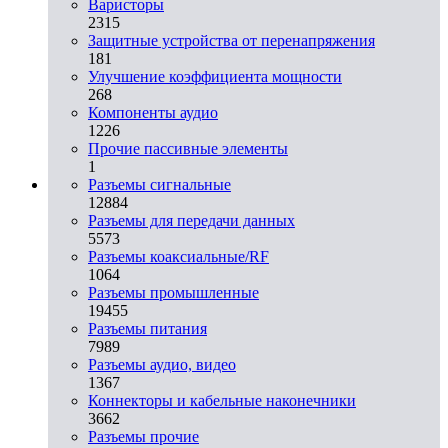
Варисторы
2315
Защитные устройства от перенапряжения
181
Улучшение коэффициента мощности
268
Компоненты аудио
1226
Прочие пассивные элементы
1
Разъeмы сигнальные
12884
Разъeмы для передачи данных
5573
Разъeмы коаксиальные/RF
1064
Разъeмы промышленные
19455
Разъeмы питания
7989
Разъeмы аудио, видео
1367
Коннекторы и кабельные наконечники
3662
Разъeмы прочие