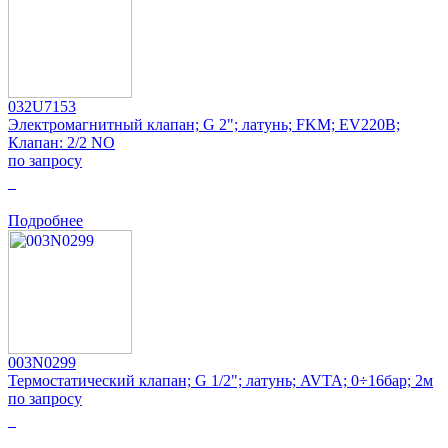
032U7153
Электромагнитный клапан; G 2"; латунь; FKM; EV220B;
Клапан: 2/2 NO
по запросу
0
Подробнее
003N0299
Термостатический клапан; G 1/2"; латунь; AVTA; 0÷16бар; 2м
по запросу
0