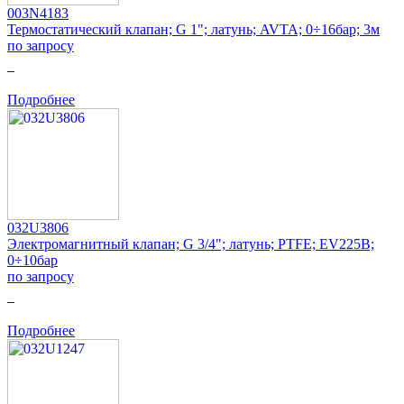
003N4183
Термостатический клапан; G 1"; латунь; AVTA; 0÷16бар; 3м
по запросу
0
Подробнее
032U3806
Электромагнитный клапан; G 3/4"; латунь; PTFE; EV225B;
0÷10бар
по запросу
0
Подробнее