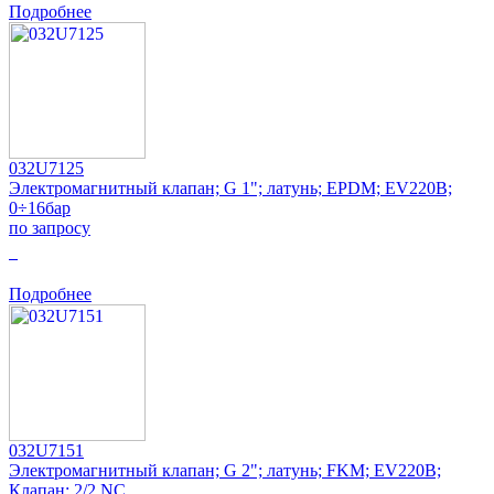
Подробнее
032U7125
Электромагнитный клапан; G 1"; латунь; EPDM; EV220B;
0÷16бар
по запросу
0
Подробнее
032U7151
Электромагнитный клапан; G 2"; латунь; FKM; EV220B;
Клапан: 2/2 NC