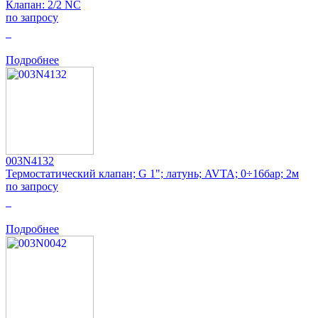
Клапан: 2/2 NC
по запросу
0
Подробнее
003N4132
Термостатический клапан; G 1"; латунь; AVTA; 0÷16бар; 2м
по запросу
0
Подробнее