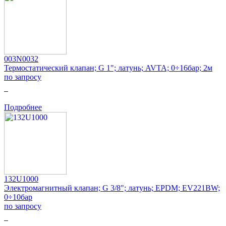
003N0032
Термостатический клапан; G 1"; латунь; AVTA; 0÷16бар; 2м
по запросу
0
Подробнее
132U1000
Электромагнитный клапан; G 3/8"; латунь; EPDM; EV221BW;
0÷10бар
по запросу
0