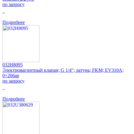
по запросу
0
Подробнее
032H8095
Электромагнитный клапан; G 1/4"; латунь; FKM; EV310A;
0÷20бар
по запросу
0
Подробнее