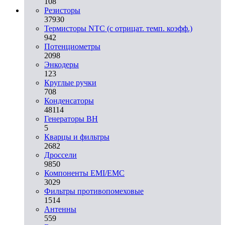
108
Резисторы
37930
Термисторы NTC (с отрицат. темп. коэфф.)
942
Потенциометры
2098
Энкодеры
123
Круглые ручки
708
Конденсаторы
48114
Генераторы ВН
5
Кварцы и фильтры
2682
Дроссели
9850
Компоненты EMI/EMC
3029
Фильтры противопомеховые
1514
Антенны
559