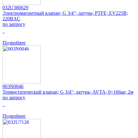
032U380629
Электромагнитный клапан; G 3/4"; латунь; PTFE; EV225B;
220ВAC
по запросу
0
Подробнее
003N0046
Термостатический клапан; G 3/4"; латунь; AVTA; 0÷16бар; 2м
по запросу
0
Подробнее