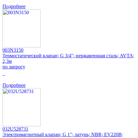
Подробнее
003N3150
Термостатический клапан; G 3/4"; нержавеющая сталь; AVTA;
2,3м
по запросу
0
Подробнее
032U528731
Электромагнитный клапан; G 1"; латунь; NBR; EV220B;