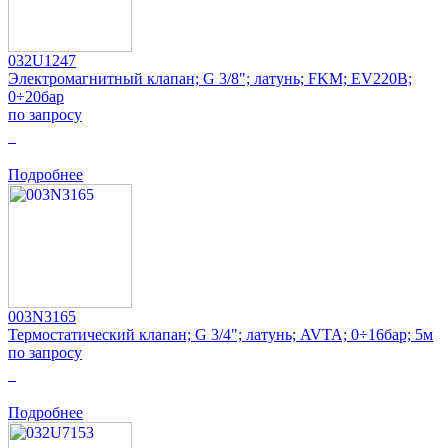
032U1247
Электромагнитный клапан; G 3/8"; латунь; FKM; EV220B;
0÷20бар
по запросу
0
Подробнее
003N3165
Термостатический клапан; G 3/4"; латунь; AVTA; 0÷16бар; 5м
по запросу
0
Подробнее