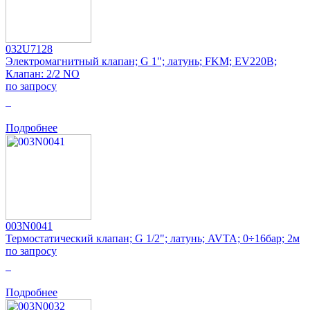
032U7128
Электромагнитный клапан; G 1"; латунь; FKM; EV220B;
Клапан: 2/2 NO
по запросу
0
Подробнее
003N0041
Термостатический клапан; G 1/2"; латунь; AVTA; 0÷16бар; 2м
по запросу
0
Подробнее