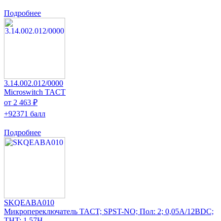
Подробнее
3.14.002.012/0000
Microswitch TACT
от 2 463 ₽
+92371 балл
Подробнее
SKQEABA010
Микропереключатель TACT; SPST-NO; Пол: 2; 0,05A/12ВDC;
THT; 1,57Н