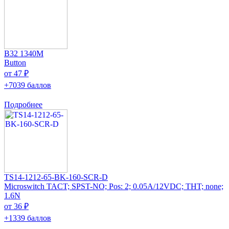
B32 1340M
Button
от 47 ₽
+7039 баллов
Подробнее
TS14-1212-65-BK-160-SCR-D
Microswitch TACT; SPST-NO; Pos: 2; 0.05A/12VDC; THT; none;
1.6N
от 36 ₽
+1339 баллов