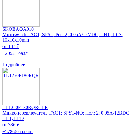
SKQBAQA010
Microswitch TACT; SPST; Pos: 2; 0.05A/12VDC; THT; 1.6N;
10x10x10mm
от 137 ₽
+20521 балл
Подробнее
TL1250F180RQRCLR
Микропереключатель TACT; SPST-NO; Пол: 2; 0,05A/12ВDC;
THT; LED
от 386 ₽
+57866 баллов