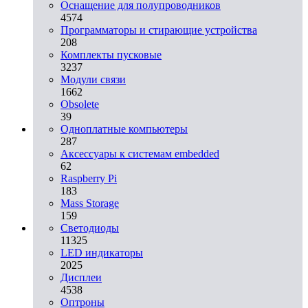
Оснащение для полупроводников
4574
Программаторы и стирающие устройства
208
Комплекты пусковые
3237
Модули связи
1662
Obsolete
39
Одноплатные компьютеры
287
Аксессуары к системам embedded
62
Raspberry Pi
183
Mass Storage
159
Светодиоды
11325
LED индикаторы
2025
Дисплеи
4538
Оптроны