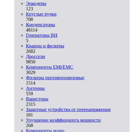
Энкодеры
123
Круглые ручки
708
Конденсаторы
48114
Генераторы ВН
5
Кварцы и фильтры
2682
Дроссели
9850
Компоненты EMI/EMC
3029
Фильтры противопомеховые
1514
Антенны
559
Варисторы
2315
Защитные устройства от перенапряжения
181
Улучшение коэффициента мощности
268
Компоненты аудио