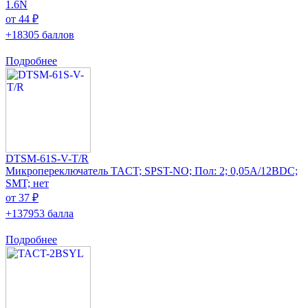
1.6N
от 44 ₽
+18305 баллов
Подробнее
DTSM-61S-V-T/R
Микропереключатель TACT; SPST-NO; Пол: 2; 0,05A/12ВDC;
SMT; нет
от 37 ₽
+137953 балла
Подробнее