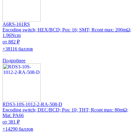
A6RS-161RS
Encoding switch; HEX/BCD; Pos: 16; SMT; Rcont max: 200mΩ;
1.96Ncm
от 882 ₽
+38116 баллов
Подробнее
RDS3-10S-1012-2-RA-508-D
Encoding switch; DEC/BCD; Pos: 10; THT; Rcont max: 80mΩ;
Mat: PA66
от 381 ₽
+14290 баллов