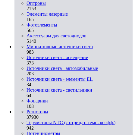
Оптроны
2153
Элементы лазерные
165
Фотоэлементы
565
Аксессуары для светодиодов
5140
Миниатюрные источники света
983
Источники света - освещение
373
Источники света - автомобильные
203
Источники света - элементы EL
34
Источники света - светильники
64
Фонарики
108
Резисторы
37930
Термисторы NTC (с отрицат. темп. коэфф.)
942
Потенциометры