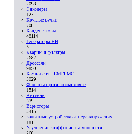
2098
Энкодеры
123
Круглые ручки
708
Конденсаторы
48114
Генераторы ВН
5
Кварцы и фильтры
2682
Дроссели
9850
Компоненты EMI/EMC
3029
Фильтры противопомеховые
1514
Антенны
559
Варисторы
2315
Защитные устройства от перенапряжения
181
Улучшение коэффициента мощности
268