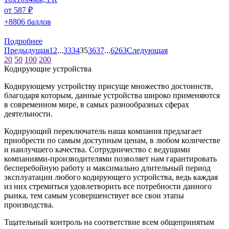
от 587 ₽
+8806 баллов
Подробнее
Предыдущая
1
2
...
33
34
35
36
37
...
62
63
Следующая
20
50
100
200
Кодирующие устройства
Кодирующему устройству присуще множество достоинств,
благодаря которым, данные устройства широко применяются
в современном мире, в самых разнообразных сферах
деятельности.
Кодирующий переключатель наша компания предлагает
приобрести по самым доступным ценам, в любом количестве
и наилучшего качества. Сотрудничество с ведущими
компаниями-производителями позволяет нам гарантировать
бесперебойную работу и максимально длительный период
эксплуатации любого кодирующего устройства, ведь каждая
из них стремиться удовлетворить все потребности данного
рынка, тем самым усовершенствует все свои этапы
производства.
Тщательный контроль на соответствие всем общепринятым