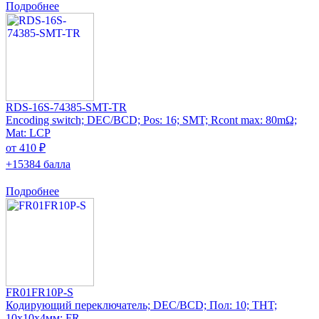
Подробнее
RDS-16S-74385-SMT-TR
Encoding switch; DEC/BCD; Pos: 16; SMT; Rcont max: 80mΩ;
Mat: LCP
от 410 ₽
+15384 балла
Подробнее
FR01FR10P-S
Кодирующий переключатель; DEC/BCD; Пол: 10; THT;
10x10x4мм; FR