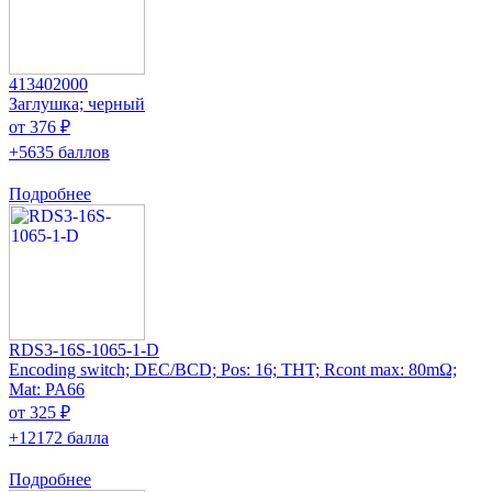
413402000
Заглушка; черный
от 376 ₽
+5635 баллов
Подробнее
RDS3-16S-1065-1-D
Encoding switch; DEC/BCD; Pos: 16; THT; Rcont max: 80mΩ;
Mat: PA66
от 325 ₽
+12172 балла
Подробнее