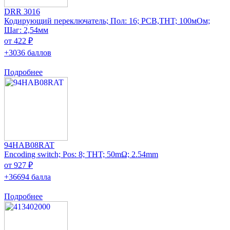
DRR 3016
Кодирующий переключатель; Пол: 16; PCB,THT; 100мОм;
Шаг: 2,54мм
от 422 ₽
+3036 баллов
Подробнее
94HAB08RAT
Encoding switch; Pos: 8; THT; 50mΩ; 2.54mm
от 927 ₽
+36694 балла
Подробнее