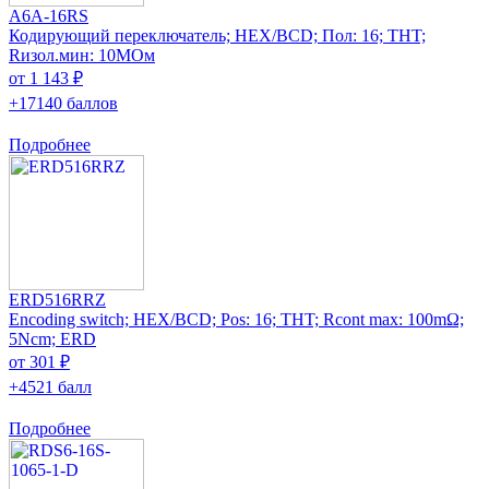
A6A-16RS
Кодирующий переключатель; HEX/BCD; Пол: 16; THT;
Rизол.мин: 10МОм
от 1 143 ₽
+17140 баллов
Подробнее
ERD516RRZ
Encoding switch; HEX/BCD; Pos: 16; THT; Rcont max: 100mΩ;
5Ncm; ERD
от 301 ₽
+4521 балл
Подробнее