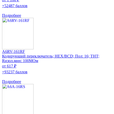
+52487 баллов
Подробнее
A6RV-161RF
Кодирующий переключатель; HEX/BCD; Пол: 16; THT;
Rизол.мин: 100МОм
от 617 ₽
+93237 баллов
Подробнее