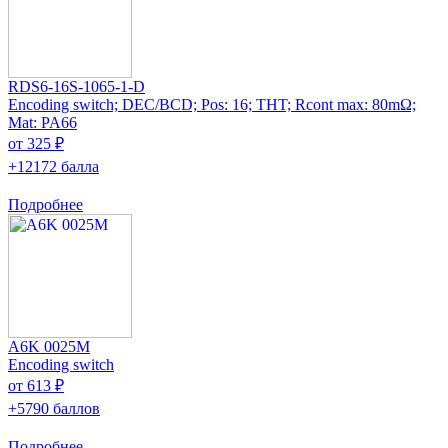
RDS6-16S-1065-1-D
Encoding switch; DEC/BCD; Pos: 16; THT; Rcont max: 80mΩ;
Mat: PA66
от 325 ₽
+12172 балла
Подробнее
A6K 0025M
Encoding switch
от 613 ₽
+5790 баллов
Подробнее