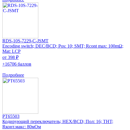
RDS-10S-7229-C-JSMT
Encoding switch; DEC/BCD; Pos: 10; SMT; Rcont max: 100mΩ;
Mat: LCP
от 398 ₽
+16706 баллов
Подробнее
PT65503
Кодирующий переключатель; HEX/BCD; Пол: 16; THT;
Rконт.макс: 80мОм