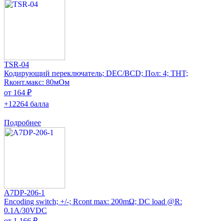
TSR-04
Кодирующий переключатель; DEC/BCD; Пол: 4; THT;
Rконт.макс: 80мОм
от 164 ₽
+12264 балла
Подробнее
A7DP-206-1
Encoding switch; +/-; Rcont max: 200mΩ; DC load @R:
0.1A/30VDC
от 1 166 ₽