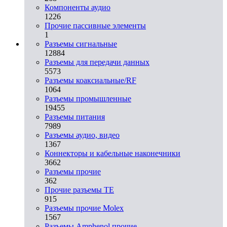
Компоненты аудио
1226
Прочие пассивные элементы
1
Разъeмы сигнальные
12884
Разъeмы для передачи данных
5573
Разъeмы коаксиальные/RF
1064
Разъeмы промышленные
19455
Разъeмы питания
7989
Разъeмы аудио, видео
1367
Коннекторы и кабельные наконечники
3662
Разъeмы прочие
362
Прочие разъемы TE
915
Разъемы прочие Molex
1567
Разъемы Amphenol прочие