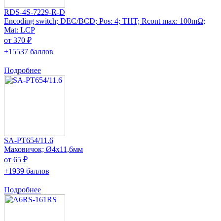
RDS-4S-7229-R-D
Encoding switch; DEC/BCD; Pos: 4; THT; Rcont max: 100mΩ;
Mat: LCP
от 370 ₽
+15537 баллов
Подробнее
SA-PT654/11.6
Маховичок; Ø4x11,6мм
от 65 ₽
+1939 баллов
Подробнее