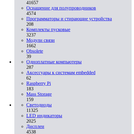
41657
Оснащение для полупроводников
4574
Программаторы и стирающие устройства
208
Комплекты пусковые
3237
Модули связи
1662
Obsolete
39
Одноплатные компьютеры
287
Аксессуары к системам embedded
62
Raspberry Pi
183
Mass Storage
159
Светодиоды
11325
LED индикаторы
2025
Дисплеи
4538