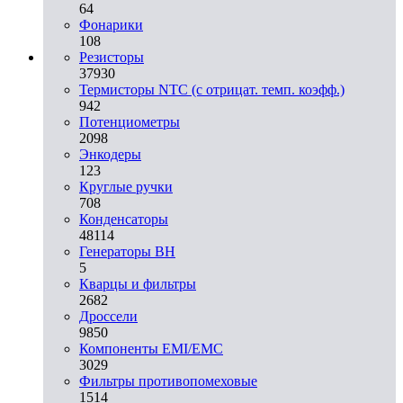
64
Фонарики
108
Резисторы
37930
Термисторы NTC (с отрицат. темп. коэфф.)
942
Потенциометры
2098
Энкодеры
123
Круглые ручки
708
Конденсаторы
48114
Генераторы ВН
5
Кварцы и фильтры
2682
Дроссели
9850
Компоненты EMI/EMC
3029
Фильтры противопомеховые
1514