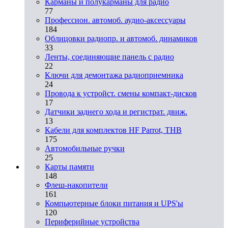
Карманы и полукарманы для радио
77
Профессион. автомоб. аудио-аксессуары
184
Облицовки радиопр. и автомоб. динамиков
33
Ленты, соединяющие панель с радио
22
Ключи для демонтажа радиоприемника
24
Провода к устройст. смены компакт-дисков
17
Датчики заднего хода и регистрат. движ.
13
Кабели для комплектов HF Parrot, THB
175
Автомобильные ручки
25
Карты памяти
148
Флеш-накопители
161
Компьютерные блоки питания и UPS'ы
120
Периферийные устройства