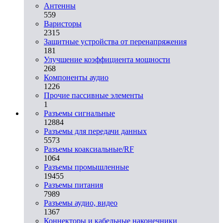
Антенны
559
Варисторы
2315
Защитные устройства от перенапряжения
181
Улучшение коэффициента мощности
268
Компоненты аудио
1226
Прочие пассивные элементы
1
Разъeмы сигнальные
12884
Разъeмы для передачи данных
5573
Разъeмы коаксиальные/RF
1064
Разъeмы промышленные
19455
Разъeмы питания
7989
Разъeмы аудио, видео
1367
Коннекторы и кабельные наконечники