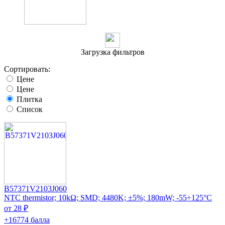
Загрузка фильтров
Сортировать:
Цене
Цене
Плитка
Список
B57371V2103J060
NTC thermistor; 10kΩ; SMD; 4480K; ±5%; 180mW; -55÷125°C
от 28 ₽
+16774 балла