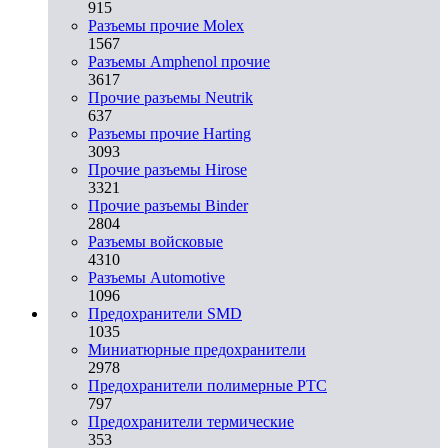
915
Разъемы прочие Molex
1567
Разъемы Amphenol прочие
3617
Прочие разъемы Neutrik
637
Разъемы прочие Harting
3093
Прочие разъемы Hirose
3321
Прочие разъемы Binder
2804
Разъемы войсковые
4310
Разъeмы Automotive
1096
Предохранители SMD
1035
Миниатюрные предохранители
2978
Предохранители полимерные PTC
797
Предохранители термические
353