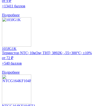
от 9 ₽
+13411 баллов
Подробнее
103JG1K
Термистор NTC; 10кОм; THT; 3892K; -55÷300°C; ±10%
от 72 ₽
+540 баллов
Подробнее
NTCG164KF104FT1