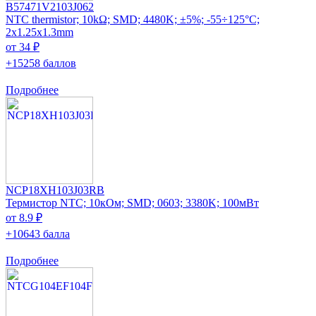
B57471V2103J062
NTC thermistor; 10kΩ; SMD; 4480K; ±5%; -55÷125°C;
2x1.25x1.3mm
от 34 ₽
+15258 баллов
Подробнее
NCP18XH103J03RB
Термистор NTC; 10кОм; SMD; 0603; 3380K; 100мВт
от 8.9 ₽
+10643 балла
Подробнее