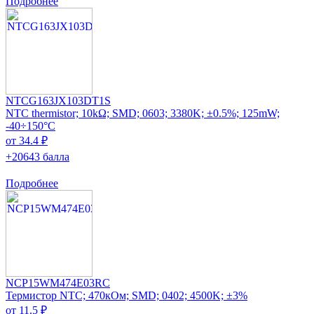
Подробнее
NTCG163JX103DT1S
NTC thermistor; 10kΩ; SMD; 0603; 3380K; ±0.5%; 125mW;
-40÷150°C
от 34.4 ₽
+20643 балла
Подробнее
NCP15WM474E03RC
Термистор NTC; 470кОм; SMD; 0402; 4500K; ±3%
от 11.5 ₽