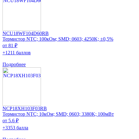
NCU18WF104D60RB
Термистор NTC; 100кОм; SMD; 0603; 4250K; ±0,5%
от 81 ₽
+1211 баллов
Подробнее
NCP18XH103F03RB
Термистор NTC; 10кОм; SMD; 0603; 3380K; 100мВт
от 5.6 ₽
+3353 балла