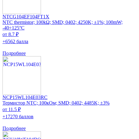
NTCG104EF104FT1X
NTC thermistor; 100kΩ; SMD; 0402; 4250K; ±1%; 100mW;
-40÷125°C
от 8.7 ₽
+6562 балла
Подробнее
NCP15WL104E03RC
Термистор NTC; 100кОм; SMD; 0402; 4485K; ±3%
от 11.5 ₽
+17270 баллов
Подробнее