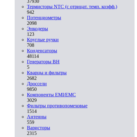
37930
Термисторы NTC (с отрицат. темп. коэфф.)
942
Потенциометры
2098
Энкодеры
123
Круглые ручки
708
Конденсаторы
48114
Генераторы ВН
5
Кварцы и фильтры
2682
Дроссели
9850
Компоненты EMI/EMC
3029
Фильтры противопомеховые
1514
Антенны
559
Варисторы
2315