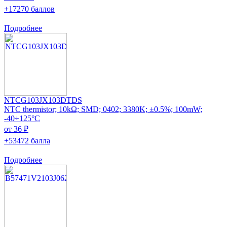
+17270 баллов
Подробнее
NTCG103JX103DTDS
NTC thermistor; 10kΩ; SMD; 0402; 3380K; ±0.5%; 100mW;
-40÷125°C
от 36 ₽
+53472 балла
Подробнее