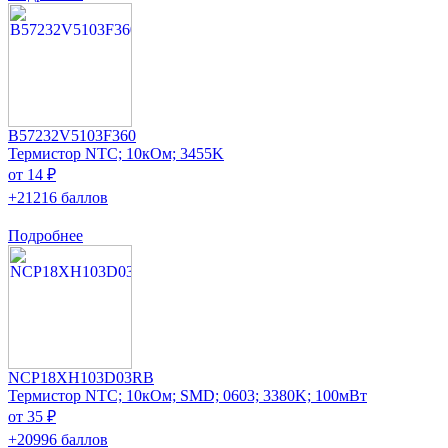
B57232V5103F360
Термистор NTC; 10кОм; 3455K
от 14 ₽
+21216 баллов
Подробнее
NCP18XH103D03RB
Термистор NTC; 10кОм; SMD; 0603; 3380K; 100мВт
от 35 ₽
+20996 баллов