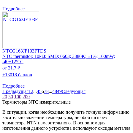
Подробнее
NTCG163JF103FTDS
NTC thermistor; 10kΩ; SMD; 0603; 3380K; ±1%; 100mW;
-40÷125°C
от 21.7 ₽
+13018 баллов
Подробнее
Предыдущая
1
2
...
4
5
6
7
8
...
48
49
Следующая
20
50
100
200
Термисторы NTC измерительные
В ситуации, когда необходимо получить точную информацию
касательно значений температуры, не обойтись без
термистора NTN измерительного. В основном для
изготовления данного устройства используют оксиды металла