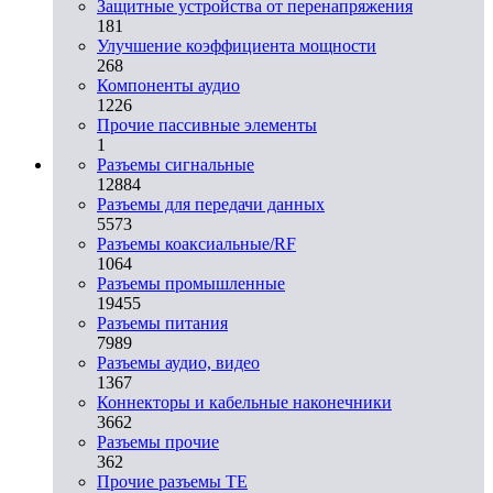
Защитные устройства от перенапряжения
181
Улучшение коэффициента мощности
268
Компоненты аудио
1226
Прочие пассивные элементы
1
Разъeмы сигнальные
12884
Разъeмы для передачи данных
5573
Разъeмы коаксиальные/RF
1064
Разъeмы промышленные
19455
Разъeмы питания
7989
Разъeмы аудио, видео
1367
Коннекторы и кабельные наконечники
3662
Разъeмы прочие
362
Прочие разъемы TE