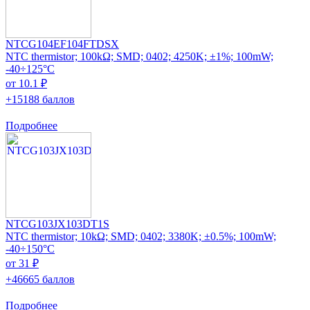
NTCG104EF104FTDSX
NTC thermistor; 100kΩ; SMD; 0402; 4250K; ±1%; 100mW;
-40÷125°C
от 10.1 ₽
+15188 баллов
Подробнее
NTCG103JX103DT1S
NTC thermistor; 10kΩ; SMD; 0402; 3380K; ±0.5%; 100mW;
-40÷150°C
от 31 ₽
+46665 баллов
Подробнее