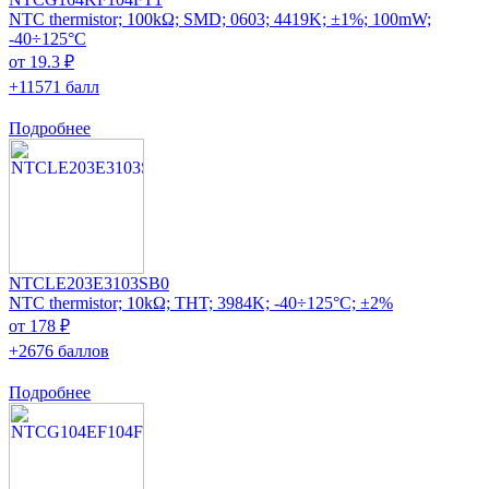
NTC thermistor; 100kΩ; SMD; 0603; 4419K; ±1%; 100mW;
-40÷125°C
от 19.3 ₽
+11571 балл
Подробнее
NTCLE203E3103SB0
NTC thermistor; 10kΩ; THT; 3984K; -40÷125°C; ±2%
от 178 ₽
+2676 баллов
Подробнее