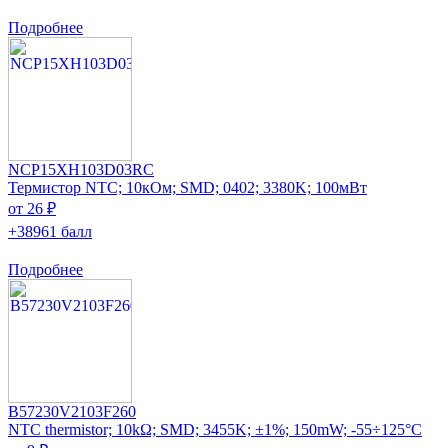
Подробнее
NCP15XH103D03RC
Термистор NTC; 10кОм; SMD; 0402; 3380K; 100мВт
от 26 ₽
+38961 балл
Подробнее
B57230V2103F260
NTC thermistor; 10kΩ; SMD; 3455K; ±1%; 150mW; -55÷125°C