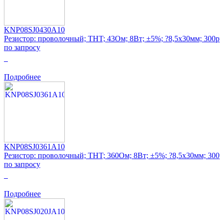
KNP08SJ0430A10
Резистор: проволочный; THT; 43Ом; 8Вт; ±5%; ?8,5x30мм; 300
по запросу
0
Подробнее
KNP08SJ0361A10
Резистор: проволочный; THT; 360Ом; 8Вт; ±5%; ?8,5x30мм; 30
по запросу
0
Подробнее