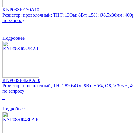
KNP08SJ0130A10
Резистор: проволочный; THT; 13Ом; 8Вт; ±5%; Ø8,5x30мм; 400
по запросу
0
Подробнее
KNP08SJ082KA10
Резистор: проволочный; THT; 820мОм; 8Вт; ±5%; Ø8,5x30мм; 
по запросу
0
Подробнее