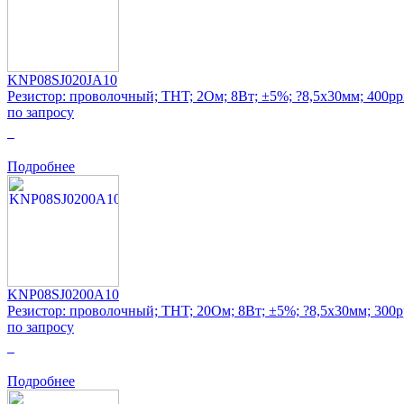
KNP08SJ020JA10
Резистор: проволочный; THT; 2Ом; 8Вт; ±5%; ?8,5x30мм; 400p
по запросу
0
Подробнее
KNP08SJ0200A10
Резистор: проволочный; THT; 20Ом; 8Вт; ±5%; ?8,5x30мм; 300
по запросу
0
Подробнее