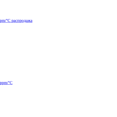
ppm/°C распродажа
0ppm/°C