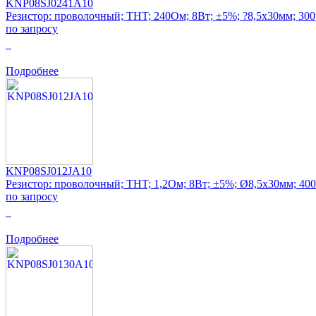
KNP08SJ0241A10
Резистор: проволочный; THT; 240Ом; 8Вт; ±5%; ?8,5x30мм; 30
по запросу
0
Подробнее
KNP08SJ012JA10
Резистор: проволочный; THT; 1,2Ом; 8Вт; ±5%; Ø8,5x30мм; 40
по запросу
0
Подробнее