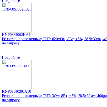
Подробнее
KNP08SJ062KA10
Резистор: проволочный; THT; 620мОм; 8Вт; ±5%; ?8,5x30мм; 4
по запросу
0
Подробнее
KNP08SJ030JA10
Резистор: проволочный; THT; 3Ом; 8Вт; ±5%; ?8,5x30мм; 400p
по запросу
0