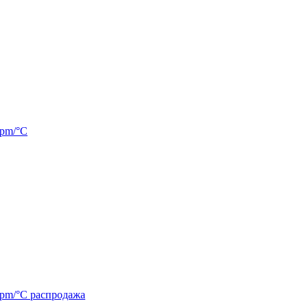
ppm/°C
ppm/°C распродажа