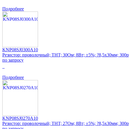
Подробнее
KNP08SJ0300A10
Резистор: проволочный; THT; 30Ом; 8Вт; ±5%; ?8,5x30мм; 300
по запросу
0
Подробнее
KNP08SJ0270A10
Резистор: проволочный; THT; 27Ом; 8Вт; ±5%; ?8,5x30мм; 300
по запросу