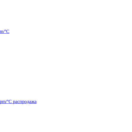
pm/°C
ppm/°C распродажа