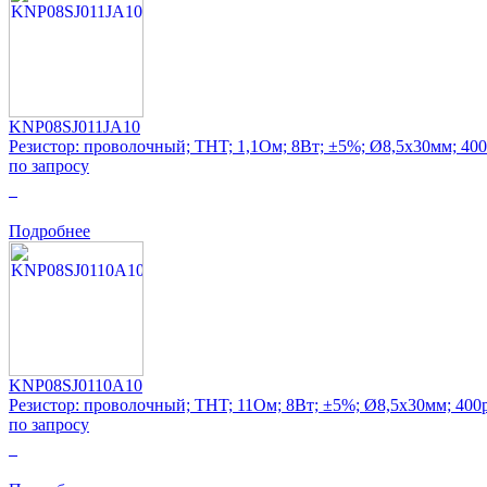
KNP08SJ011JA10
Резистор: проволочный; THT; 1,1Ом; 8Вт; ±5%; Ø8,5x30мм; 40
по запросу
0
Подробнее
KNP08SJ0110A10
Резистор: проволочный; THT; 11Ом; 8Вт; ±5%; Ø8,5x30мм; 400
по запросу
0