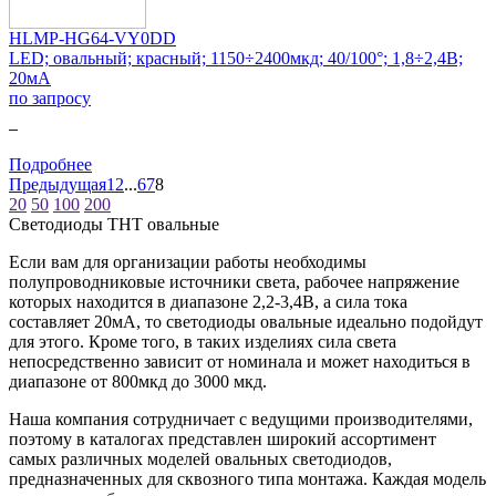
HLMP-HG64-VY0DD
LED; овальный; красный; 1150÷2400мкд; 40/100°; 1,8÷2,4В;
20мА
по запросу
0
Подробнее
Предыдущая
1
2
...
6
7
8
20
50
100
200
Светодиоды THT овальные
Если вам для организации работы необходимы
полупроводниковые источники света, рабочее напряжение
которых находится в диапазоне 2,2-3,4В, а сила тока
составляет 20мА, то светодиоды овальные идеально подойдут
для этого. Кроме того, в таких изделиях сила света
непосредственно зависит от номинала и может находиться в
диапазоне от 800мкд до 3000 мкд.
Наша компания сотрудничает с ведущими производителями,
поэтому в каталогах представлен широкий ассортимент
самых различных моделей овальных светодиодов,
предназначенных для сквозного типа монтажа. Каждая модель