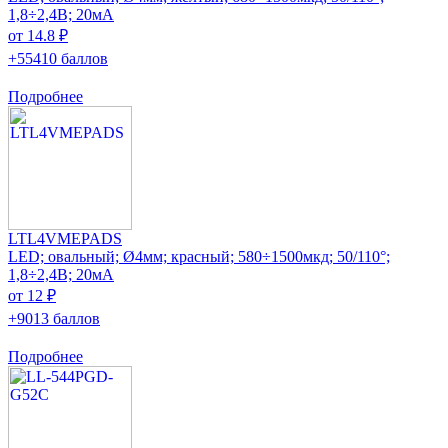
1,8÷2,4В; 20мА
от 14.8 ₽
+55410 баллов
Подробнее
LTL4VMEPADS
LED; овальный; Ø4мм; красный; 580÷1500мкд; 50/110°;
1,8÷2,4В; 20мА
от 12 ₽
+9013 баллов
Подробнее