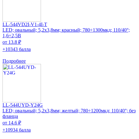
LL-544VD2I-V1-4I-T
LED; овальный; 5,2x3,8мм; красный; 780÷1300мкд; 110/40°;
1,6÷2,5В
от 13.8 ₽
+10343 балла
Подробнее
LL-544UYD-Y24G
LED; овальный; 5,2x3,8мм; желтый; 780÷1200мкд; 110/40°; без
фланца
от 14.6 ₽
+10934 балла