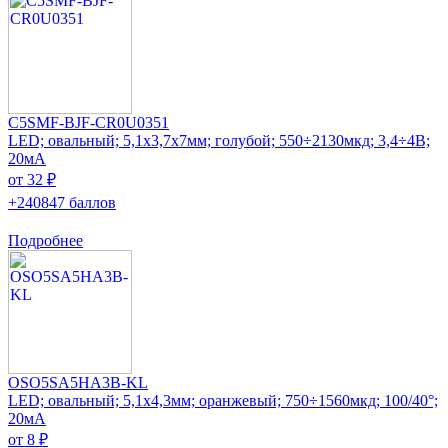
C5SMF-BJF-CR0U0351
LED; овальный; 5,1x3,7x7мм; голубой; 550÷2130мкд; 3,4÷4В;
20мА
от 32 ₽
+240847 баллов
Подробнее
OSO5SA5HA3B-KL
LED; овальный; 5,1x4,3мм; оранжевый; 750÷1560мкд; 100/40°;
20мА
от 8 ₽