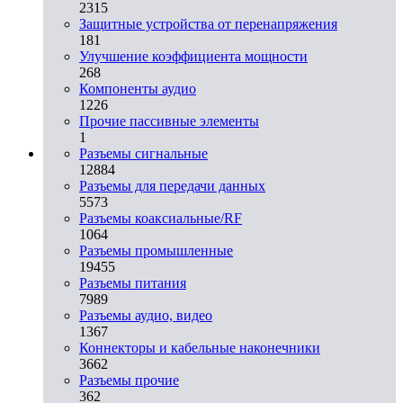
2315
Защитные устройства от перенапряжения
181
Улучшение коэффициента мощности
268
Компоненты аудио
1226
Прочие пассивные элементы
1
Разъeмы сигнальные
12884
Разъeмы для передачи данных
5573
Разъeмы коаксиальные/RF
1064
Разъeмы промышленные
19455
Разъeмы питания
7989
Разъeмы аудио, видео
1367
Коннекторы и кабельные наконечники
3662
Разъeмы прочие
362