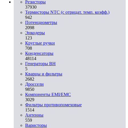
Резисторы
37930
Термисторы NTC (с отрицат. темп. коэфф.)
942
Потенциометры
2098
Энкодеры
123
Круглые ручки
708
Конденсаторы
48114
Генераторы ВН
5
Кварцы и фильтры
2682
Дроссели
9850
Компоненты EMI/EMC
3029
Фильтры противопомеховые
1514
Антенны
559
Варисторы