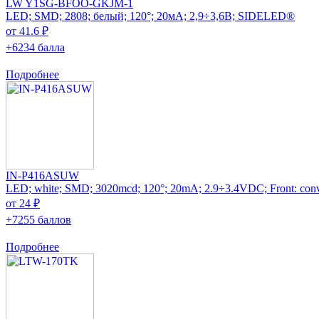
LW Y1SG-BFOO-GKJM-1
LED; SMD; 2808; белый; 120°; 20мА; 2,9÷3,6В; SIDELED®
от 41.6 ₽
+6234 балла
Подробнее
IN-P416ASUW
LED; white; SMD; 3020mcd; 120°; 20mA; 2.9÷3.4VDC; Front: con
от 24 ₽
+7255 баллов
Подробнее