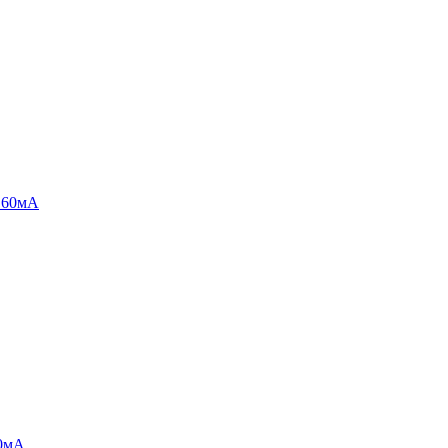
; 60мА
50мА