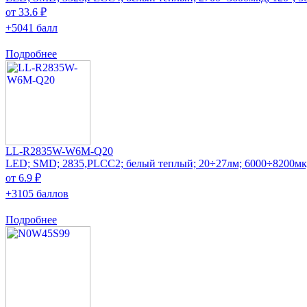
от 33.6 ₽
+5041 балл
Подробнее
LL-R2835W-W6M-Q20
LED; SMD; 2835,PLCC2; белый теплый; 20÷27лм; 6000÷8200мкд
от 6.9 ₽
+3105 баллов
Подробнее