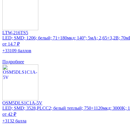
LTW-216TS5
LED; SMD; 1206; белый; 71÷180мкд; 140°; 5мА; 2,65÷3,2В; 70м
от 14.7 ₽
+33109 баллов
Подробнее
OSM5DLS1C1A-5V
LED; SMD; 3528,PLCC2; белый теплый; 750÷1120мкд; 3000K; 1
от 42 ₽
+3132 балла