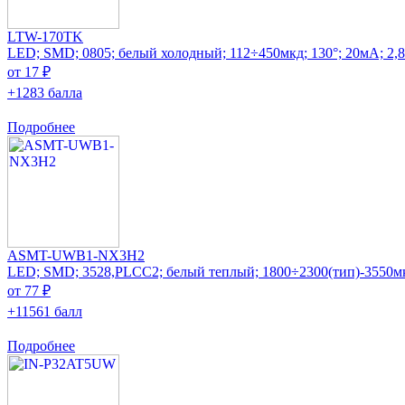
LTW-170TK
LED; SMD; 0805; белый холодный; 112÷450мкд; 130°; 20мА; 2,
от 17 ₽
+1283 балла
Подробнее
ASMT-UWB1-NX3H2
LED; SMD; 3528,PLCC2; белый теплый; 1800÷2300(тип)-3550м
от 77 ₽
+11561 балл
Подробнее