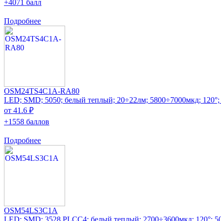
+4071 балл
Подробнее
OSM24TS4C1A-RA80
LED; SMD; 5050; белый теплый; 20÷22лм; 5800÷7000мкд; 120°
от 41.6 ₽
+1558 баллов
Подробнее
OSM54LS3C1A
LED; SMD; 3528,PLCC4; белый теплый; 2700÷3600мкд; 120°; 