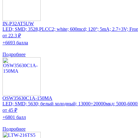
IN-P32AT5UW
LED; SMD; 3528,PLCC2; white; 600mcd; 120°; 5mA; 2.7÷3V; Front:
от 22.3 ₽
+6693 балла
Подробнее
OSW35630C1A-150MA
LED; SMD; 5630; белый холодный; 13000÷20000мкд; 5000-6000
от 45 ₽
+6801 балл
Подробнее