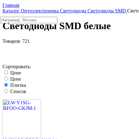
Главная
Каталог
Oптоэлектроника
Светодиоды
Светодиоды SMD
Свет
Светодиоды SMD белые
Товаров:
721
Сортировать:
Цене
Цене
Плитка
Список