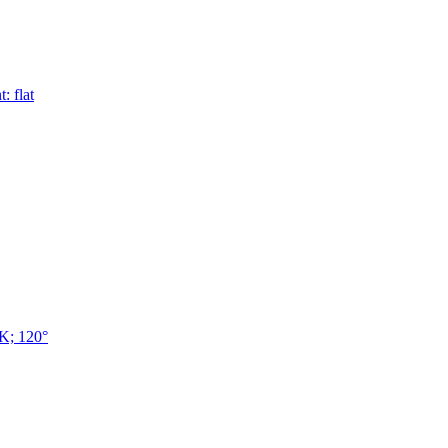
 flat
K; 120°