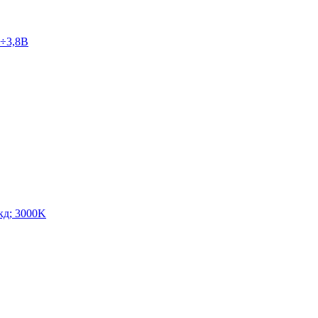
8÷3,8В
кд; 3000K