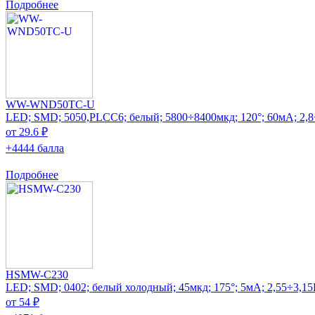
Подробнее
WW-WND50TC-U
LED; SMD; 5050,PLCC6; белый; 5800÷8400мкд; 120°; 60мА; 2,
от 29.6 ₽
+4444 балла
Подробнее
HSMW-C230
LED; SMD; 0402; белый холодный; 45мкд; 175°; 5мА; 2,55÷3,1
от 54 ₽