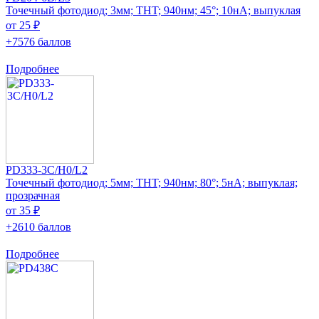
Точечный фотодиод; 3мм; THT; 940нм; 45°; 10нА; выпуклая
от 25 ₽
+7576 баллов
Подробнее
PD333-3C/H0/L2
Точечный фотодиод; 5мм; THT; 940нм; 80°; 5нА; выпуклая;
прозрачная
от 35 ₽
+2610 баллов
Подробнее