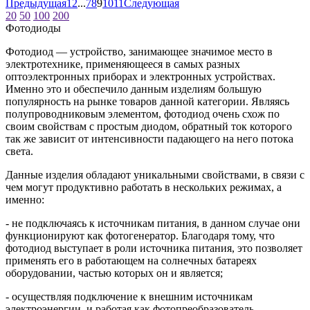
Предыдущая
1
2
...
7
8
9
10
11
Следующая
20
50
100
200
Фотодиоды
Фотодиод — устройство, занимающее значимое место в
электротехнике, применяющееся в самых разных
оптоэлектронных приборах и электронных устройствах.
Именно это и обеспечило данным изделиям большую
популярность на рынке товаров данной категории. Являясь
полупроводниковым элементом, фотодиод очень схож по
своим свойствам с простым диодом, обратный ток которого
так же зависит от интенсивности падающего на него потока
света.
Данные изделия обладают уникальными свойствами, в связи с
чем могут продуктивно работать в нескольких режимах, а
именно:
- не подключаясь к источникам питания, в данном случае они
функционируют как фотогенератор. Благодаря тому, что
фотодиод выступает в роли источника питания, это позволяет
применять его в работающем на солнечных батареях
оборудовании, частью которых он и является;
- осуществляя подключение к внешним источникам
электроэнергии, и работая как фотопреобразователь.