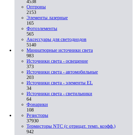
4538
Оптроны
2153
Элементы лазерные
165
Фотоэлементы
565
Аксессуары для светодиодов
5140
Миниатюрные источники света
983
Источники света - освещение
373
Источники света - автомобильные
203
Источники света - элементы EL
34
Источники света - светильники
64
Фонарики
108
Резисторы
37930
Термисторы NTC (с отрицат. темп. коэфф.)
942