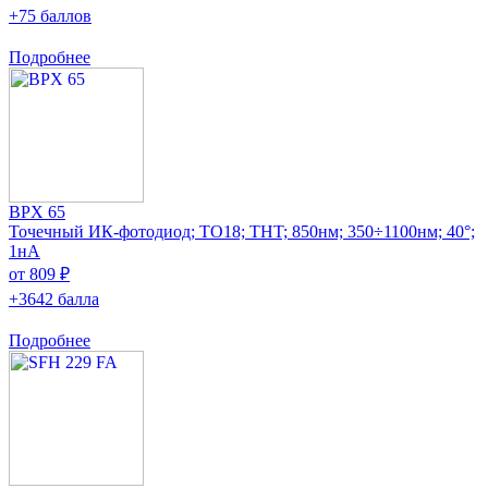
+75 баллов
Подробнее
BPX 65
Точечный ИК-фотодиод; TO18; THT; 850нм; 350÷1100нм; 40°;
1нА
от 809 ₽
+3642 балла
Подробнее