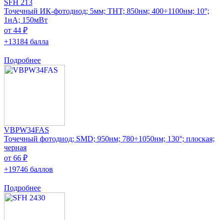
SFH 213
Точечный ИК-фотодиод; 5мм; THT; 850нм; 400÷1100нм; 10°;
1нА; 150мВт
от 44 ₽
+13184 балла
Подробнее
VBPW34FAS
Точечный фотодиод; SMD; 950нм; 780÷1050нм; 130°; плоская;
черная
от 66 ₽
+19746 баллов
Подробнее