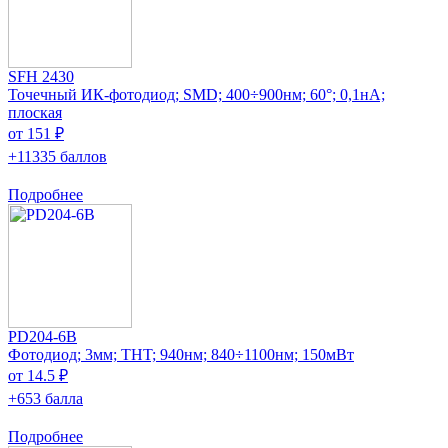
SFH 2430
Точечный ИК-фотодиод; SMD; 400÷900нм; 60°; 0,1нА;
плоская
от 151 ₽
+11335 баллов
Подробнее
PD204-6B
Фотодиод; 3мм; THT; 940нм; 840÷1100нм; 150мВт
от 14.5 ₽
+653 балла
Подробнее