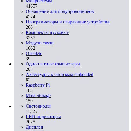
Микросхемы
41657
Оснащение для полупроводников
4574
Программаторы и стирающие устройства
208
Комплекты пусковые
3237
Модули связи
1662
Obsolete
39
Одноплатные компьютеры
287
Аксессуары к системам embedded
62
Raspberry Pi
183
Mass Storage
159
Светодиоды
11325
LED индикаторы
2025
Дисплеи