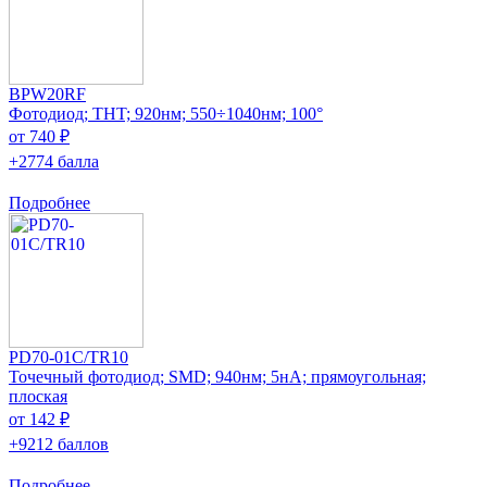
BPW20RF
Фотодиод; THT; 920нм; 550÷1040нм; 100°
от 740 ₽
+2774 балла
Подробнее
PD70-01C/TR10
Точечный фотодиод; SMD; 940нм; 5нА; прямоугольная;
плоская
от 142 ₽
+9212 баллов
Подробнее