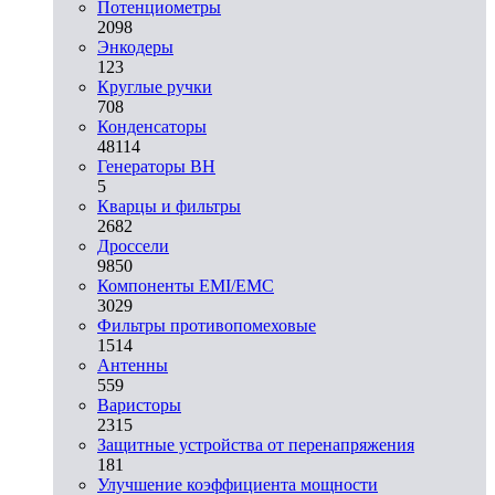
Потенциометры
2098
Энкодеры
123
Круглые ручки
708
Конденсаторы
48114
Генераторы ВН
5
Кварцы и фильтры
2682
Дроссели
9850
Компоненты EMI/EMC
3029
Фильтры противопомеховые
1514
Антенны
559
Варисторы
2315
Защитные устройства от перенапряжения
181
Улучшение коэффициента мощности