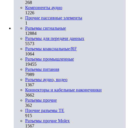
268
Компоненты аудио
1226
Прочие пассивные элементы
1
Разъeмы сигнальные
12884
Разъeмы для передачи данных
5573
Разъeмы коаксиальные/RF
1064
Разъeмы промышленные
19455
Разъeмы питания
7989
Разъeмы аудио, видео
1367
Коннекторы и кабельные наконечники
3662
Разъeмы прочие
362
Прочие разъемы TE
915
Разъемы прочие Molex
1567