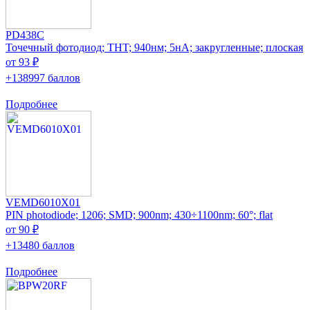
PD438C
Точечный фотодиод; THT; 940нм; 5нА; закругленные; плоская
от 93 ₽
+138997 баллов
Подробнее
VEMD6010X01
PIN photodiode; 1206; SMD; 900nm; 430÷1100nm; 60°; flat
от 90 ₽
+13480 баллов
Подробнее