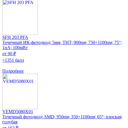
SFH 203 PFA
Точечный ИК-фотодиод; 5мм; THT; 900нм; 750÷1100нм; 75°;
1нА; 100мВт
от 90 ₽
+1351 балл
Подробнее
VEMD5080X01
Точечный фотодиод; SMD; 950нм; 350÷1100нм; 65°; плоская;
голубая
от 162 ₽