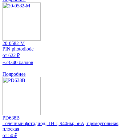
20-0582-M
PIN photodiode
от 622 ₽
+23340 баллов
Подробнее
PD638B
Точечный фотодиод; THT; 940нм; 5нА; прямоугольная;
плоская
от 50 ₽