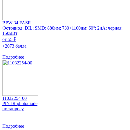
BPW 34 FASR
Фотодиод; DIL; SMD; 880нм; 730÷1100нм; 60°; 2нА; черная;
150мВт
от 55 ₽
+2073 балла
Подробнее
11032254-00
PIN IR photodiode
по запросу
0
Подробнее