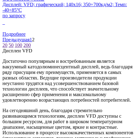
Дисплей: VFD; графический; 140x16; 350÷700кд/м2; Темп:
-40÷85°C
по запросу
0
Подробнее
Предыдущая
1
2
20
50
100
200
Дисплеи VFD
Достаточно популярным и востребованным является
вакуумный катодолюминесцентный дисплей, ведь благодаря
ряду присущим ему преимуществ, применяется в самых
разных областях. Ведущие производители продукции
неустанно трудятся над усовершенствованием базовой
технологии дисплеев, что способствует значительному
расширению сфер применения и максимальному
удовлетворению возрастающих потребностей потребителей.
На сегодняшний день, благодаря стремительно
развивающимся технологиям, дисплеи VFD доступны с
большим ресурсом, для работ в широком температурном
диапазоне, насыщенные цветом, яркие и контрастные.
Использование в процессе высококачественных компонентов