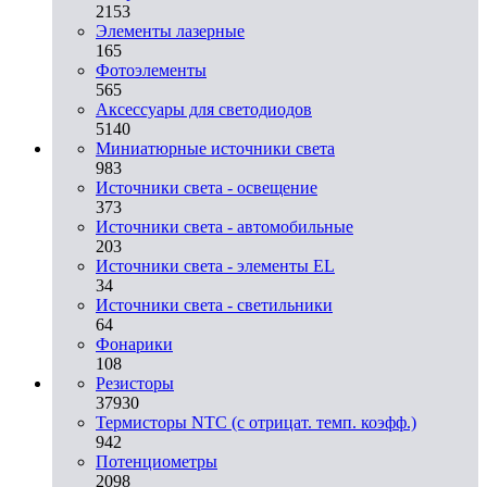
2153
Элементы лазерные
165
Фотоэлементы
565
Аксессуары для светодиодов
5140
Миниатюрные источники света
983
Источники света - освещение
373
Источники света - автомобильные
203
Источники света - элементы EL
34
Источники света - светильники
64
Фонарики
108
Резисторы
37930
Термисторы NTC (с отрицат. темп. коэфф.)
942
Потенциометры
2098