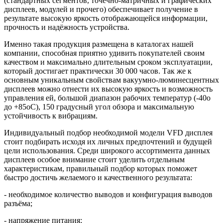
(стандартных сегментов, точечно-матричных и графических
дисплеев, модулей и прочего) обеспечивает получение в
результате высокую яркость отображающейся информации,
прочность и надёжность устройства.
Именно такая продукция размещена в каталогах нашей
компании, способная приятно удивить покупателей своим
качеством и максимально длительным сроком эксплуатации,
который достигает практически 30 000 часов. Так же к
основным уникальным свойствам вакуумно-люминесцентных
дисплеев можно отнести их высокую яркость и возможность
управления ей, большой диапазон рабочих температур (-40о
до +85оС), 150 градусный угол обзора и максимальную
устойчивость к вибрациям.
Индивидуальный подбор необходимой модели VFD дисплея
стоит подбирать исходя их личных предпочтений и будущей
цели использования. Среди широкого ассортимента данных
дисплеев особое внимание стоит уделить отдельным
характеристикам, правильный подбор которых поможет
быстро достичь желаемого и качественного результата:
- необходимое количество выводов и конфигурация выводов
разъёма;
- напряжение питания;