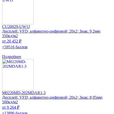
CU20029-UW1J
Дисплей: VFD; алфавитно-цифровой; 20x2; Знак: 9,2мм;
350кд/м2
от 26 452 ₽
+59516 баллов
Подробнее
M0220MD-202MDAR1-3
Дисплей: VFD; алфавитно-цифровой; 20x2; Знак: 8,95мм;
500кд/м2
от 9 264 ₽
+13896 баллов