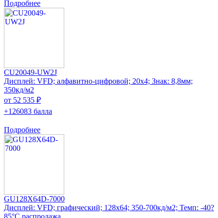
Подробнее
CU20049-UW2J
Дисплей: VFD; алфавитно-цифровой; 20x4; Знак: 8,8мм;
350кд/м2
от 52 535 ₽
+126083 балла
Подробнее
GU128X64D-7000
Дисплей: VFD; графический; 128x64; 350-700кд/м2; Темп: -40?
85°C распродажа