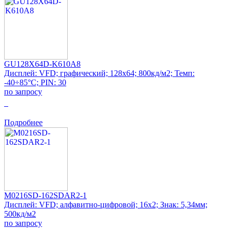
GU128X64D-K610A8
Дисплей: VFD; графический; 128x64; 800кд/м2; Темп:
-40÷85°C; PIN: 30
по запросу
0
Подробнее
M0216SD-162SDAR2-1
Дисплей: VFD; алфавитно-цифровой; 16x2; Знак: 5,34мм;
500кд/м2
по запросу