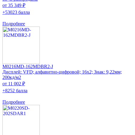
от 35 349 ₽
+53023 балла
Подробнее
M0216MD-162MDBR2-J
Дисплей: VFD; алфавитно-цифровой; 16x2; Знак: 9,22мм;
200кд/м2
от 11 002 ₽
+8252 балла
Подробнее