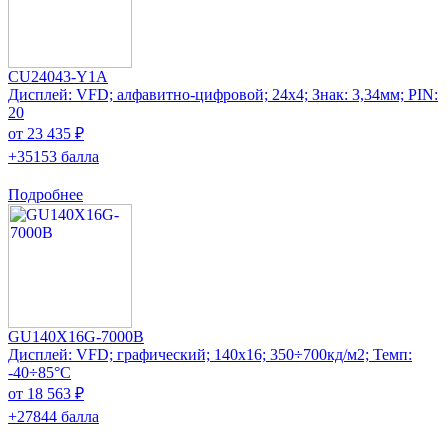
CU24043-Y1A
Дисплей: VFD; алфавитно-цифровой; 24x4; Знак: 3,34мм; PIN:
20
от 23 435 ₽
+35153 балла
Подробнее
GU140X16G-7000B
Дисплей: VFD; графический; 140x16; 350÷700кд/м2; Темп:
-40÷85°C
от 18 563 ₽
+27844 балла