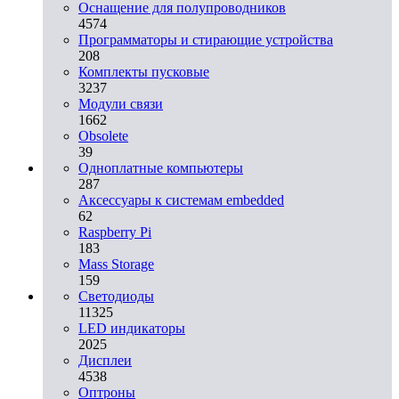
Оснащение для полупроводников
4574
Программаторы и стирающие устройства
208
Комплекты пусковые
3237
Модули связи
1662
Obsolete
39
Одноплатные компьютеры
287
Аксессуары к системам embedded
62
Raspberry Pi
183
Mass Storage
159
Светодиоды
11325
LED индикаторы
2025
Дисплеи
4538
Оптроны