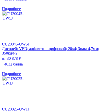
Подробнее
CU20045-UW5J
Дисплей: VFD; алфавитно-цифровой; 20x4; Знак: 4,7мм;
350кд/м2
от 30 878 ₽
+4632 балла
Подробнее
CU20025-UW1J