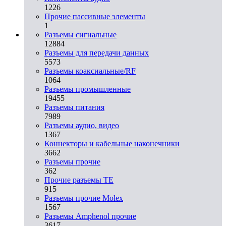
1226
Прочие пассивные элементы
1
Разъeмы сигнальные
12884
Разъeмы для передачи данных
5573
Разъeмы коаксиальные/RF
1064
Разъeмы промышленные
19455
Разъeмы питания
7989
Разъeмы аудио, видео
1367
Коннекторы и кабельные наконечники
3662
Разъeмы прочие
362
Прочие разъемы TE
915
Разъемы прочие Molex
1567
Разъемы Amphenol прочие
3617