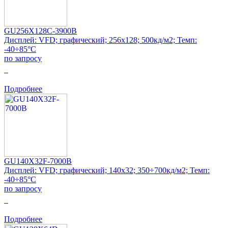
GU256X128C-3900B
Дисплей: VFD; графический; 256x128; 500кд/м2; Темп:
-40÷85°C
по запросу
0
Подробнее
GU140X32F-7000B
Дисплей: VFD; графический; 140x32; 350÷700кд/м2; Темп:
-40÷85°C
по запросу
0
Подробнее