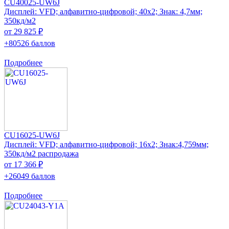
CU40025-UW6J
Дисплей: VFD; алфавитно-цифровой; 40x2; Знак: 4,7мм;
350кд/м2
от 29 825 ₽
+80526 баллов
Подробнее
CU16025-UW6J
Дисплей: VFD; алфавитно-цифровой; 16x2; Знак:4,759мм;
350кд/м2 распродажа
от 17 366 ₽
+26049 баллов
Подробнее