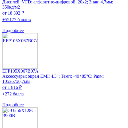
Дисплей: VFD; алфавитно-цифровой; 20x2; Знак: 4,7мм;
350кд/м2
от 18 392 ₽
+55177 баллов
Подробнее
EFP105X067B07A
Аксессуары: экран EMI; 4,3"; Темп: -40÷85°C; Разм:
105x67x0,7мм
от 1 816 ₽
+272 балла
Подробнее