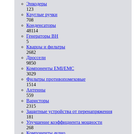
Энкодеры
123
Круглые ручки
708
Конденсаторы
48114
Генераторы ВН
5
Кварцы и фильтры
2682
Дроссели
9850
Компоненты EMI/EMC
3029
Фильтры противопомеховые
1514
Антенны
559
Варисторы
2315
Защитные устройства от перенапряжения
181
Улучшение коэффициента мощности
268
Компоненты аудио