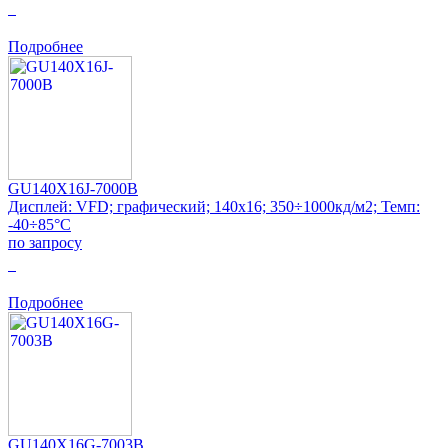
0
Подробнее
GU140X16J-7000B
Дисплей: VFD; графический; 140x16; 350÷1000кд/м2; Темп:
-40÷85°C
по запросу
0
Подробнее
GU140X16G-7003B