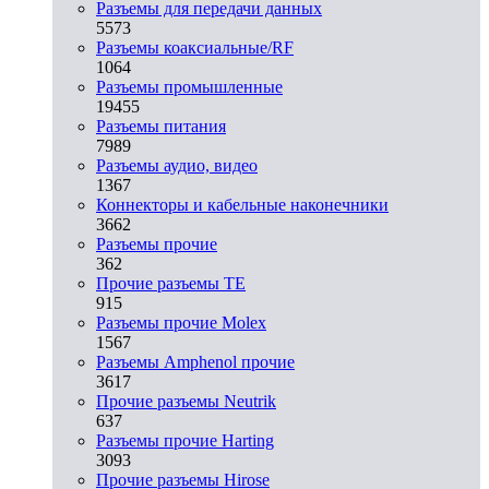
Разъeмы для передачи данных
5573
Разъeмы коаксиальные/RF
1064
Разъeмы промышленные
19455
Разъeмы питания
7989
Разъeмы аудио, видео
1367
Коннекторы и кабельные наконечники
3662
Разъeмы прочие
362
Прочие разъемы TE
915
Разъемы прочие Molex
1567
Разъемы Amphenol прочие
3617
Прочие разъемы Neutrik
637
Разъемы прочие Harting
3093
Прочие разъемы Hirose