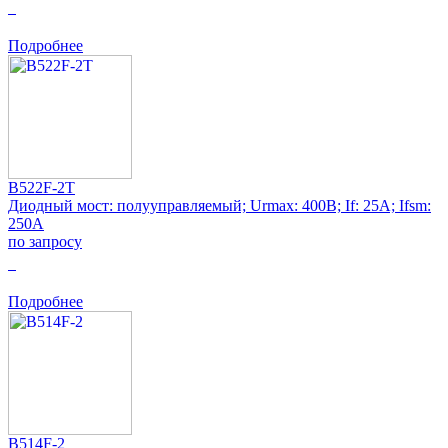
0
Подробнее
B522F-2T
Диодный мост: полууправляемый; Urmax: 400В; If: 25А; Ifsm:
250А
по запросу
0
Подробнее
B514F-2