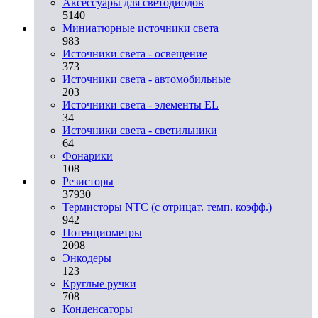
Аксессуары для светодиодов
5140
Миниатюрные источники света
983
Источники света - освещение
373
Источники света - автомобильные
203
Источники света - элементы EL
34
Источники света - светильники
64
Фонарики
108
Резисторы
37930
Термисторы NTC (с отрицат. темп. коэфф.)
942
Потенциометры
2098
Энкодеры
123
Круглые ручки
708
Конденсаторы