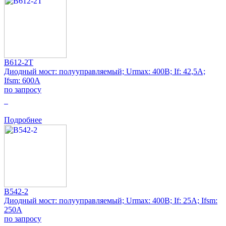
B612-2T
Диодный мост: полууправляемый; Urmax: 400В; If: 42,5А;
Ifsm: 600А
по запросу
0
Подробнее
B542-2
Диодный мост: полууправляемый; Urmax: 400В; If: 25А; Ifsm:
250А
по запросу