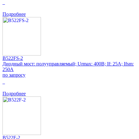
0
Подробнее
B522FS-2
Диодный мост: полууправляемый; Urmax: 400В; If: 25А; Ifsm:
250А
по запросу
0
Подробнее
B522F-2