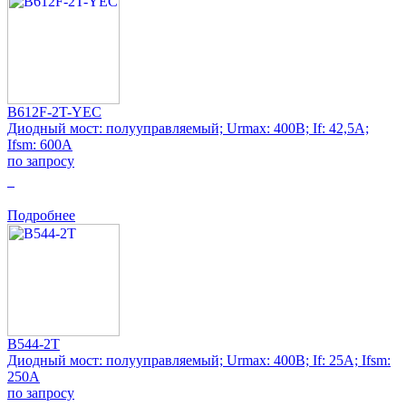
B612F-2T-YEC
Диодный мост: полууправляемый; Urmax: 400В; If: 42,5А;
Ifsm: 600А
по запросу
0
Подробнее
B544-2T
Диодный мост: полууправляемый; Urmax: 400В; If: 25А; Ifsm:
250А
по запросу