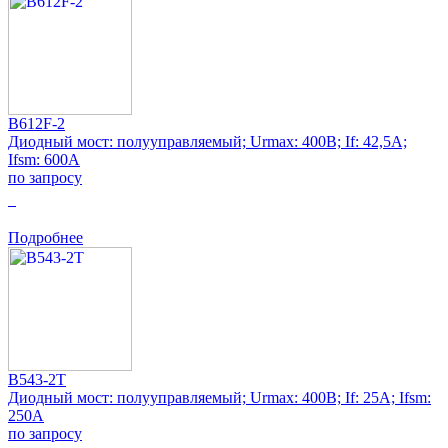
B612F-2
Диодный мост: полууправляемый; Urmax: 400В; If: 42,5А;
Ifsm: 600А
по запросу
0
Подробнее
B543-2T
Диодный мост: полууправляемый; Urmax: 400В; If: 25А; Ifsm:
250А
по запросу