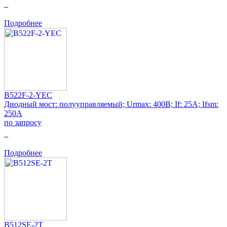
0
Подробнее
B522F-2-YEC
Диодный мост: полууправляемый; Urmax: 400В; If: 25А; Ifsm:
250А
по запросу
0
Подробнее
B512SE-2T