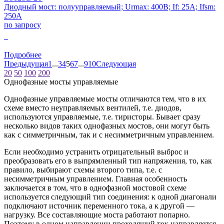
Диодный мост: полууправляемый; Urmax: 400В; If: 25А; Ifsm:
250А
по запросу
0
Подробнее
Предыдущая
1
...
3
4
5
6
7
...
9
10
Следующая
20
50
100
200
Однофазные мосты управляемые
Однофазные управляемые мосты отличаются тем, что в их
схеме вместо неуправляемых вентилей, т.е. диодов,
используются управляемые, т.е. тиристоры. Бывает сразу
несколько видов таких однофазных мостов, они могут быть
как с симметричным, так и с несимметричным управлением.
Если необходимо устранить отрицательный выброс и
преобразовать его в выпрямленный тип напряжения, то, как
правило, выбирают схемы второго типа, т.е. с
несимметричным управлением. Главная особенность
заключается в том, что в однофазной мостовой схеме
используется следующий тип соединения: к одной диагонали
подключают источник переменного тока, а к другой —
нагрузку. Все составляющие моста работают попарно.
Поэтому в одном направлении проходящий ток направляется