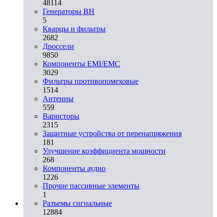
48114
Генераторы ВН
5
Кварцы и фильтры
2682
Дроссели
9850
Компоненты EMI/EMC
3029
Фильтры противопомеховые
1514
Антенны
559
Варисторы
2315
Защитные устройства от перенапряжения
181
Улучшение коэффициента мощности
268
Компоненты аудио
1226
Прочие пассивные элементы
1
Разъeмы сигнальные
12884