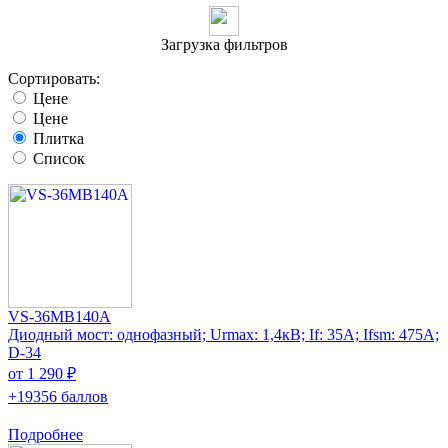
Загрузка фильтров
Сортировать:
Цене
Цене
Плитка
Список
VS-36MB140A
Диодный мост: однофазный; Urmax: 1,4кВ; If: 35А; Ifsm: 475А;
D-34
от 1 290 ₽
+19356 баллов
Подробнее