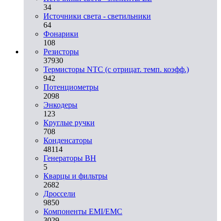
34
Источники света - светильники
64
Фонарики
108
Резисторы
37930
Термисторы NTC (с отрицат. темп. коэфф.)
942
Потенциометры
2098
Энкодеры
123
Круглые ручки
708
Конденсаторы
48114
Генераторы ВН
5
Кварцы и фильтры
2682
Дроссели
9850
Компоненты EMI/EMC
3029