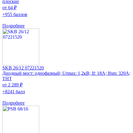
плоские
от 64 ₽
+955 баллов
Подробнее
SKB 26/12 07221520
Диодный мост: однофазный; Urmax: 1,2кВ; If: 18А; Ifsm: 320А;
THT
от 2 289 ₽
+8241 балл
Подробнее