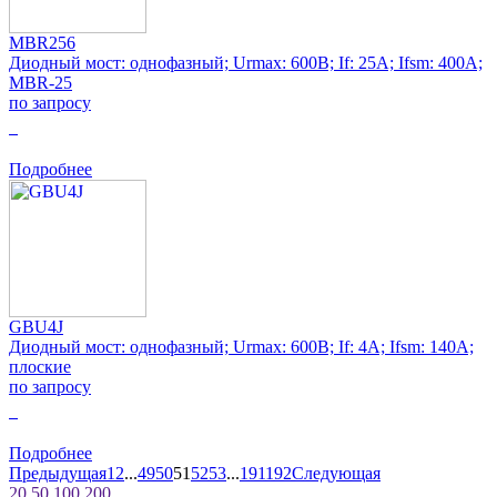
MBR256
Диодный мост: однофазный; Urmax: 600В; If: 25А; Ifsm: 400А;
MBR-25
по запросу
0
Подробнее
GBU4J
Диодный мост: однофазный; Urmax: 600В; If: 4А; Ifsm: 140А;
плоские
по запросу
0
Подробнее
Предыдущая
1
2
...
49
50
51
52
53
...
191
192
Следующая
20
50
100
200