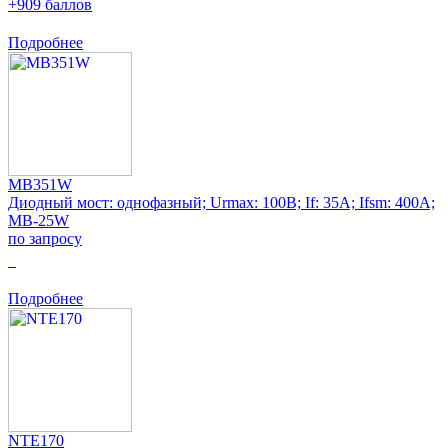
+909 баллов
Подробнее
MB351W
Диодный мост: однофазный; Urmax: 100В; If: 35А; Ifsm: 400А;
MB-25W
по запросу
0
Подробнее
NTE170