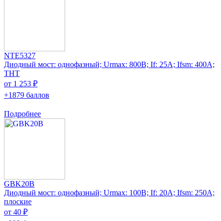
NTE5327
Диодный мост: однофазный; Urmax: 800В; If: 25А; Ifsm: 400А;
THT
от 1 253 ₽
+1879 баллов
Подробнее
GBK20B
Диодный мост: однофазный; Urmax: 100В; If: 20А; Ifsm: 250А;
плоские
от 40 ₽