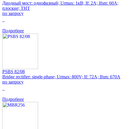
Диодный мост: однофазный; Urmax: 1кВ; If: 2А; Ifsm: 60А;
плоские; THT
по запросу
0
Подробнее
PSBS 82/08
Bridge rectifier: single-phase; Urmax: 800V; If: 72A; Ifsm: 670A
по запросу
0
Подробнее