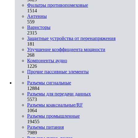
Фильтры противопомеховые
1514
Антенны
559
Варисторы
2315
Защитные устройства от перенапряжения
181
Улучшение коэффициента мощности
268
Компоненты аудио
1226
Прочие пассивные элементы
1
Разъeмы сигнальные
12884
Разъeмы для передачи данных
5573
Разъeмы коаксиальные/RF
1064
Разъeмы промышленные
19455
Разъeмы питания
7989