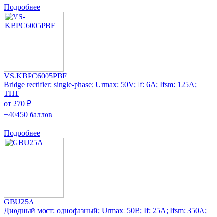
Подробнее
VS-KBPC6005PBF
Bridge rectifier: single-phase; Urmax: 50V; If: 6A; Ifsm: 125A;
THT
от 270 ₽
+40450 баллов
Подробнее
GBU25A
Диодный мост: однофазный; Urmax: 50В; If: 25А; Ifsm: 350А;