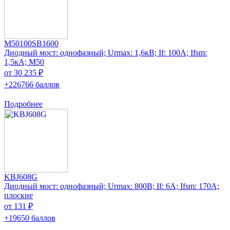
M50100SB1600
Диодный мост: однофазный; Urmax: 1,6кВ; If: 100А; Ifsm:
1,5кА; M50
от 30 235 ₽
+226766 баллов
Подробнее
KBJ608G
Диодный мост: однофазный; Urmax: 800В; If: 6А; Ifsm: 170А;
плоские
от 131 ₽
+19650 баллов