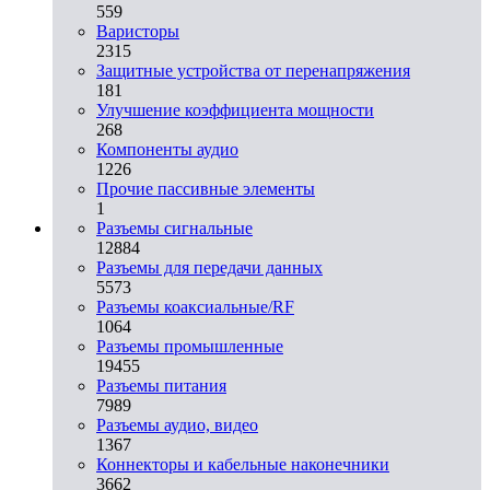
559
Варисторы
2315
Защитные устройства от перенапряжения
181
Улучшение коэффициента мощности
268
Компоненты аудио
1226
Прочие пассивные элементы
1
Разъeмы сигнальные
12884
Разъeмы для передачи данных
5573
Разъeмы коаксиальные/RF
1064
Разъeмы промышленные
19455
Разъeмы питания
7989
Разъeмы аудио, видео
1367
Коннекторы и кабельные наконечники
3662