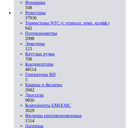
Фонарики
108
Резисторы
37930
Термисторы NTC (с отрицат. темп. коэфф.)
942
Потенциометры
2098
Энкодеры
123
Круглые ручки
708
Конденсаторы
48114
Генераторы ВН
5
Кварцы и фильтры
2682
Дроссели
9850
Компоненты EMI/EMC
3029
Фильтры противопомеховые
1514
Антенны