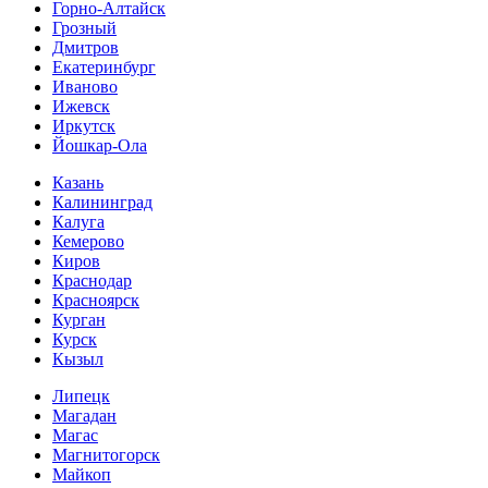
Горно-Алтайск
Грозный
Дмитров
Екатеринбург
Иваново
Ижевск
Иркутск
Йошкар-Ола
Казань
Калининград
Калуга
Кемерово
Киров
Краснодар
Красноярск
Курган
Курск
Кызыл
Липецк
Магадан
Магас
Магнитогорск
Майкоп