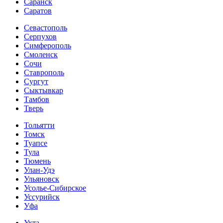
Саранск
Саратов
Севастополь
Серпухов
Симферополь
Смоленск
Сочи
Ставрополь
Сургут
Сыктывкар
Тамбов
Тверь
Тольятти
Томск
Туапсе
Тула
Тюмень
Улан-Удэ
Ульяновск
Усолье-Сибирское
Уссурийск
Уфа
Ухта