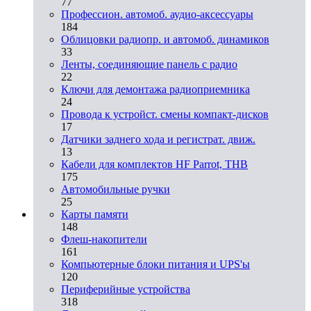
77
Профессион. автомоб. аудио-аксессуары
184
Облицовки радиопр. и автомоб. динамиков
33
Ленты, соединяющие панель с радио
22
Ключи для демонтажа радиоприемника
24
Провода к устройст. смены компакт-дисков
17
Датчики заднего хода и регистрат. движ.
13
Кабели для комплектов HF Parrot, THB
175
Автомобильные ручки
25
Карты памяти
148
Флеш-накопители
161
Компьютерные блоки питания и UPS'ы
120
Периферийные устройства
318