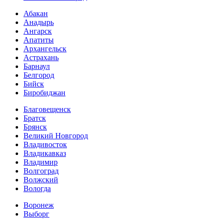
Абакан
Анадырь
Ангарск
Апатиты
Архангельск
Астрахань
Барнаул
Белгород
Бийск
Биробиджан
Благовещенск
Братск
Брянск
Великий Новгород
Владивосток
Владикавказ
Владимир
Волгоград
Волжский
Вологда
Воронеж
Выборг