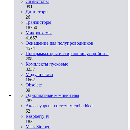
Симисторы
991
Динисторы
26
Транзисторы
18750
Микросхемы
41657
Оснащение для полупроводников
4574
Программаторы и стирающие устройства
208
Комплекты пусковые
3237
Модули связи
1662
Obsolete
39
Одноплатные компьютеры
287
Аксессуары к системам embedded
62
Raspberry Pi
183
Mass Storage