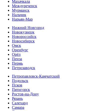
Махачкала
Междуреченск
Мурманск
Нальчик
Нарьян-Мар
Нижний Новгород
Новокузнецк
Новороссийск
Новосибирск
Омск
Оренбург
Орёл
Пенза
Пермь
Петрозаводск
Петропавловск-Камчатский
Подольск
Псков
Пятигорск
Ростов-на-Дону
Рязань
Салехард
Самара