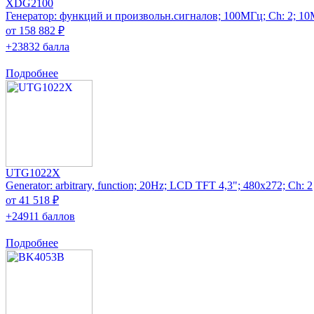
XDG2100
Генератор: функций и произвольн.сигналов; 100МГц; Ch: 2; 1
от 158 882 ₽
+23832 балла
Подробнее
UTG1022X
Generator: arbitrary, function; 20Hz; LCD TFT 4,3"; 480x272; Ch: 2
от 41 518 ₽
+24911 баллов
Подробнее