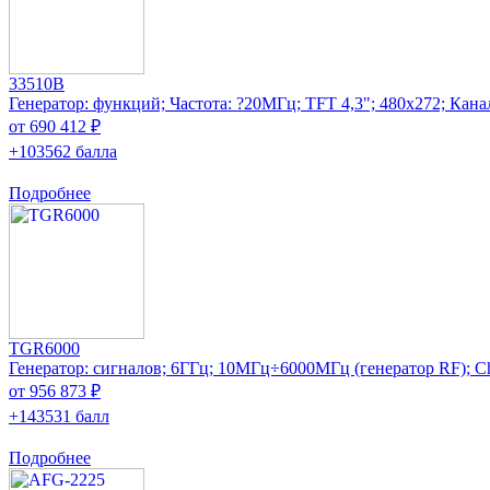
33510B
Генератор: функций; Частота: ?20МГц; TFT 4,3"; 480x272; Кана
от 690 412 ₽
+103562 балла
Подробнее
TGR6000
Генератор: сигналов; 6ГГц; 10MГц÷6000MГц (генератор RF); Ch
от 956 873 ₽
+143531 балл
Подробнее