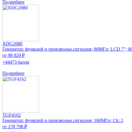
Подробнее
XDG2080
Генератор: функций и произвольн.сигналов; 80МГц; LCD 7"; 8
от 98 829 ₽
+44473 балла
Подробнее
TGF4162
Генератор: функций и произвольн.сигналов; 160МГц; Ch: 2
от 278 798 ₽