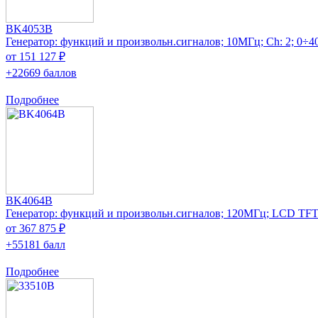
BK4053B
Генератор: функций и произвольн.сигналов; 10МГц; Ch: 2; 0÷4
от 151 127 ₽
+22669 баллов
Подробнее
BK4064B
Генератор: функций и произвольн.сигналов; 120МГц; LCD TFT
от 367 875 ₽
+55181 балл
Подробнее