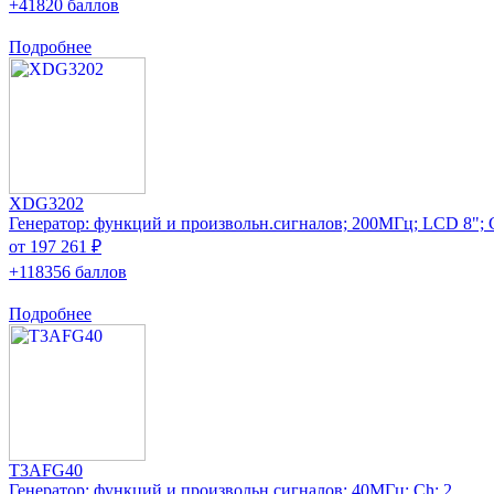
+41820 баллов
Подробнее
XDG3202
Генератор: функций и произвольн.сигналов; 200МГц; LCD 8"; 
от 197 261 ₽
+118356 баллов
Подробнее
T3AFG40
Генератор: функций и произвольн.сигналов; 40МГц; Ch: 2