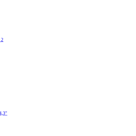
 2
4,3"