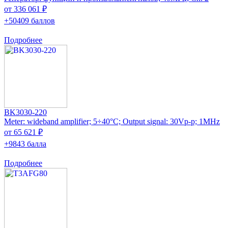
от 336 061 ₽
+50409 баллов
Подробнее
BK3030-220
Meter: wideband amplifier; 5÷40°C; Output signal: 30Vp-p; 1MHz
от 65 621 ₽
+9843 балла
Подробнее