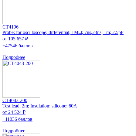
CT4196
Probe: for oscilloscope; differential; 1MΩ; 7ns,23ns; 1m; 2.5pF
от 105 657 ₽
+47546 баллов
Подробнее
CT4043-200
Test lead; 2m; Insulation: silicone; 60A
от 24 524 ₽
+11036 баллов
Подробнее