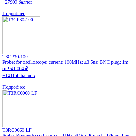
+27909 баллов
Подробнее
T3CP30-100
Probe: for oscilloscope; current; 100MHz; ≤3.5ns; BNC plug; 1m
от 941 064 ₽
+141160 баллов
Подробнее
T3RC0060-LF
Probe: Rogowski coil; current; 11Hz,5MHz; Probe l: 100mm; Len: