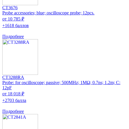
CT3676
Probe accessories; blue; oscilloscope probe; 12pcs.
от 10 785 ₽
+1618 баллов
Подробнее
CT3288RA
Probe: for oscilloscope; passive; 500MHz; 1MΩ; 0.7ns; 1.2m; C:
12pF
от 18 018 ₽
+2703 балла
Подробнее