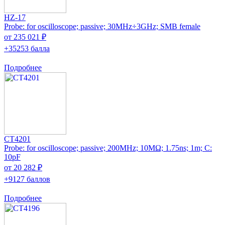
HZ-17
Probe: for oscilloscope; passive; 30MHz÷3GHz; SMB female
от 235 021 ₽
+35253 балла
Подробнее
CT4201
Probe: for oscilloscope; passive; 200MHz; 10MΩ; 1.75ns; 1m; C:
10pF
от 20 282 ₽
+9127 баллов
Подробнее