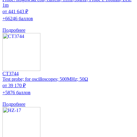
1m
от 441 643 ₽
+66246 баллов
Подробнее
CT3744
Test probe; for oscilloscopes; 500MHz; 50Ω
от 39 170 ₽
+5876 баллов
Подробнее