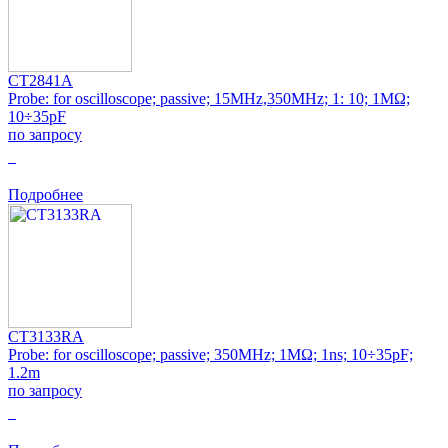
CT2841A
Probe: for oscilloscope; passive; 15MHz,350MHz; 1: 10; 1MΩ;
10÷35pF
по запросу
0
Подробнее
CT3133RA
Probe: for oscilloscope; passive; 350MHz; 1MΩ; 1ns; 10÷35pF;
1.2m
по запросу
0