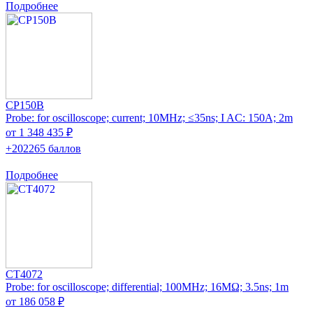
Подробнее
CP150B
Probe: for oscilloscope; current; 10MHz; ≤35ns; I AC: 150A; 2m
от 1 348 435 ₽
+202265 баллов
Подробнее
CT4072
Probe: for oscilloscope; differential; 100MHz; 16MΩ; 3.5ns; 1m
от 186 058 ₽