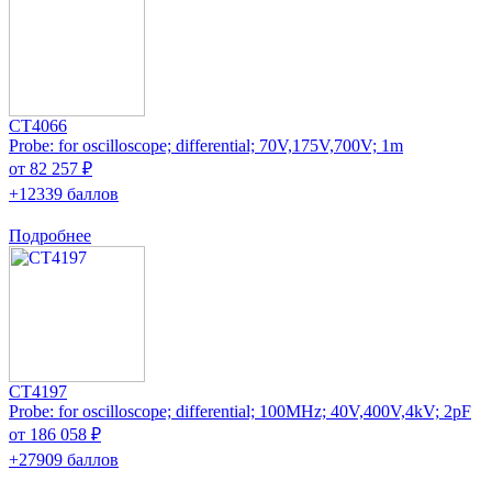
CT4066
Probe: for oscilloscope; differential; 70V,175V,700V; 1m
от 82 257 ₽
+12339 баллов
Подробнее
CT4197
Probe: for oscilloscope; differential; 100MHz; 40V,400V,4kV; 2pF
от 186 058 ₽
+27909 баллов