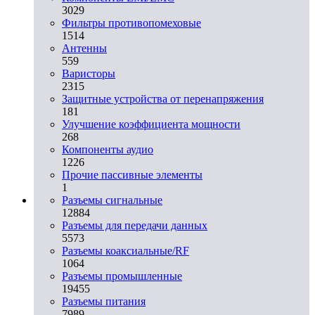
3029
Фильтры противопомеховые
1514
Антенны
559
Варисторы
2315
Защитные устройства от перенапряжения
181
Улучшение коэффициента мощности
268
Компоненты аудио
1226
Прочие пассивные элементы
1
Разъeмы сигнальные
12884
Разъeмы для передачи данных
5573
Разъeмы коаксиальные/RF
1064
Разъeмы промышленные
19455
Разъeмы питания
7989