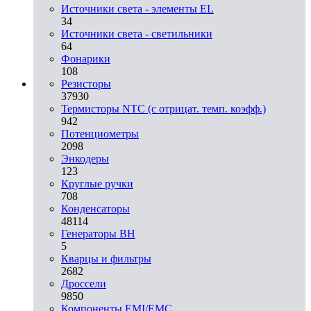
Источники света - элементы EL
34
Источники света - светильники
64
Фонарики
108
Резисторы
37930
Термисторы NTC (с отрицат. темп. коэфф.)
942
Потенциометры
2098
Энкодеры
123
Круглые ручки
708
Конденсаторы
48114
Генераторы ВН
5
Кварцы и фильтры
2682
Дроссели
9850
Компоненты EMI/EMC