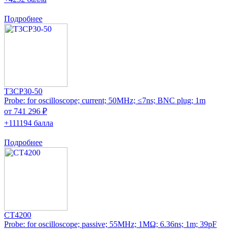
Подробнее
T3CP30-50
Probe: for oscilloscope; current; 50MHz; ≤7ns; BNC plug; 1m
от 741 296 ₽
+111194 балла
Подробнее
CT4200
Probe: for oscilloscope; passive; 55MHz; 1MΩ; 6.36ns; 1m; 39pF