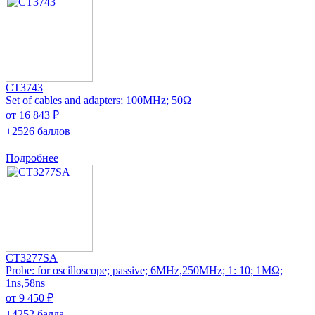
CT3743
Set of cables and adapters; 100MHz; 50Ω
от 16 843 ₽
+2526 баллов
Подробнее
CT3277SA
Probe: for oscilloscope; passive; 6MHz,250MHz; 1: 10; 1MΩ;
1ns,58ns
от 9 450 ₽
+4252 балла