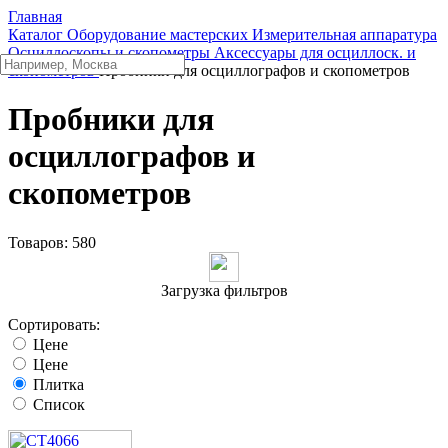
Главная
Каталог
Оборудование мастерских
Измерительная аппаратура
Осциллоскопы и скопометры
Аксессуары для осциллоск. и
скопометров
Пробники для осциллографов и скопометров
Пробники для
осциллографов и
скопометров
Товаров:
580
Загрузка фильтров
Сортировать:
Цене
Цене
Плитка
Список