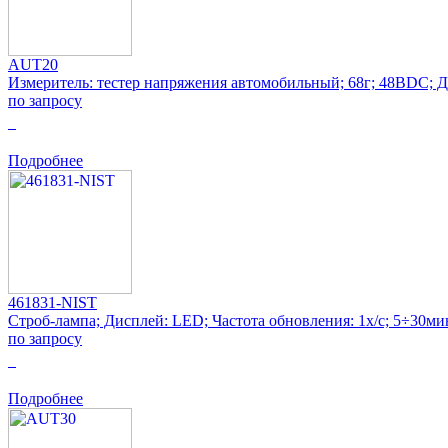
AUT20
Измеритель: тестер напряжения автомобильный; 68г; 48ВDC; Д
по запросу
0
Подробнее
461831-NIST
Строб-лампа; Дисплей: LED; Частота обновления: 1x/с; 5÷30ми
по запросу
0
Подробнее