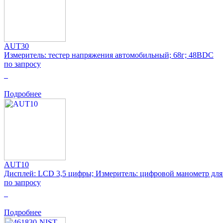
AUT30
Измеритель: тестер напряжения автомобильный; 68г; 48ВDC
по запросу
0
Подробнее
AUT10
Дисплей: LCD 3,5 цифры; Измеритель: цифровой манометр дл
по запросу
0
Подробнее