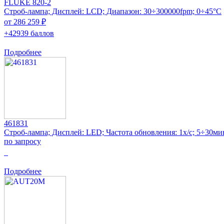
FLUKE 820-2
Строб-лампа; Дисплей: LCD; Диапазон: 30÷300000fpm; 0÷45°C
от 286 259 ₽
+42939 баллов
Подробнее
461831
Строб-лампа; Дисплей: LED; Частота обновления: 1x/с; 5÷30ми
по запросу
0
Подробнее