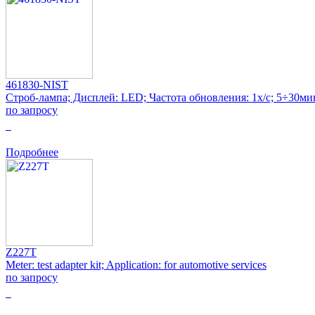
461830-NIST
Строб-лампа; Дисплей: LED; Частота обновления: 1x/с; 5÷30ми
по запросу
0
Подробнее
Z227T
Meter: test adapter kit; Application: for automotive services
по запросу
0