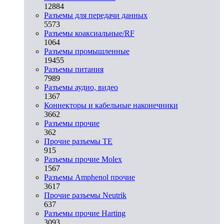
12884
Разъeмы для передачи данных
5573
Разъeмы коаксиальные/RF
1064
Разъeмы промышленные
19455
Разъeмы питания
7989
Разъeмы аудио, видео
1367
Коннекторы и кабельные наконечники
3662
Разъeмы прочие
362
Прочие разъемы TE
915
Разъемы прочие Molex
1567
Разъемы Amphenol прочие
3617
Прочие разъемы Neutrik
637
Разъемы прочие Harting
3093