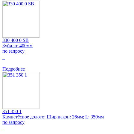
330 400 0 SB
Зубило; 400мм
по запросу
0
Подробнее
351 350 1
Камнетёсное долото; Шир.након: 26мм; L: 350мм
по запросу
0