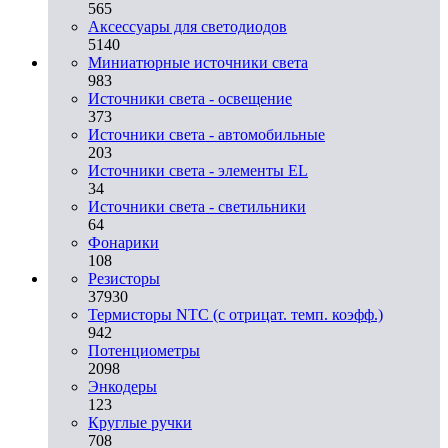
565
Аксессуары для светодиодов
5140
Миниатюрные источники света
983
Источники света - освещение
373
Источники света - автомобильные
203
Источники света - элементы EL
34
Источники света - светильники
64
Фонарики
108
Резисторы
37930
Термисторы NTC (с отрицат. темп. коэфф.)
942
Потенциометры
2098
Энкодеры
123
Круглые ручки
708