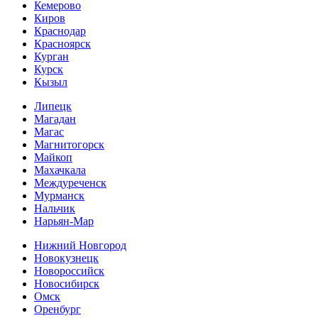
Кемерово
Киров
Краснодар
Красноярск
Курган
Курск
Кызыл
Липецк
Магадан
Магас
Магнитогорск
Майкоп
Махачкала
Междуреченск
Мурманск
Нальчик
Нарьян-Мар
Нижний Новгород
Новокузнецк
Новороссийск
Новосибирск
Омск
Оренбург