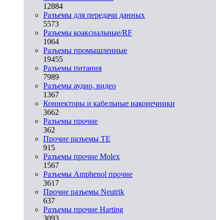
12884
Разъeмы для передачи данных
5573
Разъeмы коаксиальные/RF
1064
Разъeмы промышленные
19455
Разъeмы питания
7989
Разъeмы аудио, видео
1367
Коннекторы и кабельные наконечники
3662
Разъeмы прочие
362
Прочие разъемы TE
915
Разъемы прочие Molex
1567
Разъемы Amphenol прочие
3617
Прочие разъемы Neutrik
637
Разъемы прочие Harting
3093