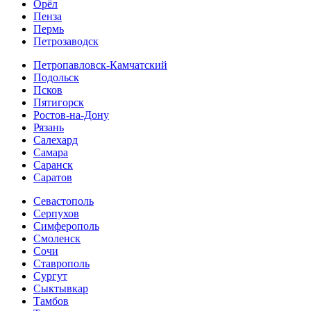
Орёл
Пенза
Пермь
Петрозаводск
Петропавловск-Камчатский
Подольск
Псков
Пятигорск
Ростов-на-Дону
Рязань
Салехард
Самара
Саранск
Саратов
Севастополь
Серпухов
Симферополь
Смоленск
Сочи
Ставрополь
Сургут
Сыктывкар
Тамбов