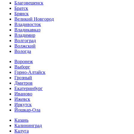
Благовещенск
Братск
Брянск
Великий Новгород
Владивосток
Владикавказ
Владимир
Волгоград
Волжский
Вологда
Воронеж
Выборг
Горно-Алтайск
Грозный
Дмитров
Екатеринбург
Иваново
Ижевск
Иркутск
Йошкар-Ола
Казань
Калининград
Калуга