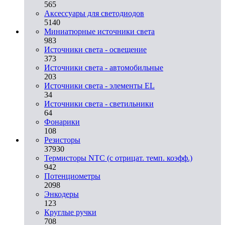
565
Аксессуары для светодиодов
5140
Миниатюрные источники света
983
Источники света - освещение
373
Источники света - автомобильные
203
Источники света - элементы EL
34
Источники света - светильники
64
Фонарики
108
Резисторы
37930
Термисторы NTC (с отрицат. темп. коэфф.)
942
Потенциометры
2098
Энкодеры
123
Круглые ручки
708