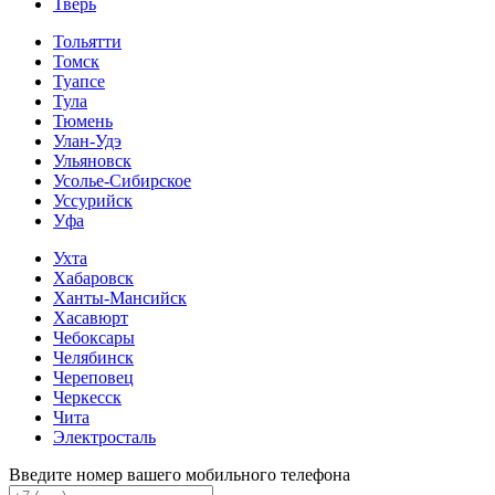
Тверь
Тольятти
Томск
Туапсе
Тула
Тюмень
Улан-Удэ
Ульяновск
Усолье-Сибирское
Уссурийск
Уфа
Ухта
Хабаровск
Ханты-Мансийск
Хасавюрт
Чебоксары
Челябинск
Череповец
Черкесск
Чита
Электросталь
Введите номер вашего мобильного телефона