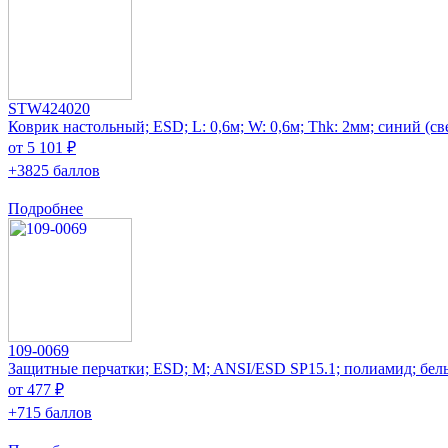
STW424020
Коврик настольный; ESD; L: 0,6м; W: 0,6м; Thk: 2мм; синий (с
от 5 101 ₽
+3825 баллов
Подробнее
109-0069
Защитные перчатки; ESD; M; ANSI/ESD SP15.1; полиамид; бел
от 477 ₽
+715 баллов