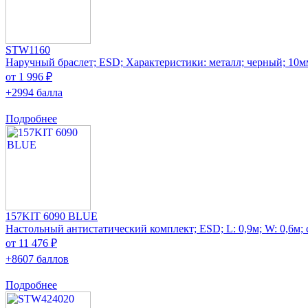
STW1160
Наручный браслет; ESD; Характеристики: металл; черный; 10м
от 1 996 ₽
+2994 балла
Подробнее
157KIT 6090 BLUE
Настольный антистатический комплект; ESD; L: 0,9м; W: 0,6м;
от 11 476 ₽
+8607 баллов
Подробнее