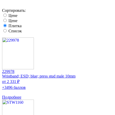
Сортировать:
Цене
Цене
Плитка
Список
229978
Wristband; ESD; blue; press stud male 10mm
от 2 331 ₽
+3496 баллов
Подробнее