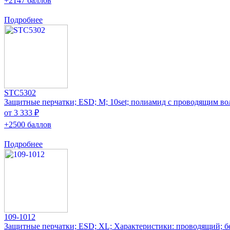
+2147 баллов
Подробнее
STC5302
Защитные перчатки; ESD; M; 10set; полиамид с проводящим в
от 3 333 ₽
+2500 баллов
Подробнее
109-1012
Защитные перчатки; ESD; XL; Характеристики: проводящий; 