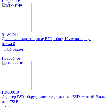
Подробнее
STW1740
Двойной штырь защелки; ESD; 10шт; 10мм; на корпус
от 944 ₽
+1416 баллов
Подробнее
HR000010
Адаптер ESD-оборудование / евророзетка; ESD; желтый; Вилка
от 4 772 ₽