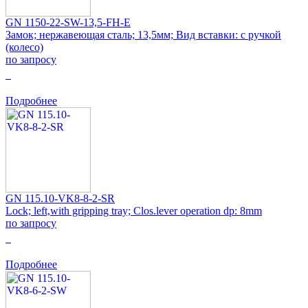
GN 1150-22-SW-13,5-FH-E
Замок; нержавеющая сталь; 13,5мм; Вид вставки: с ручкой
(колесо)
по запросу
0
Подробнее
GN 115.10-VK8-8-2-SR
Lock; left,with gripping tray; Clos.lever operation dp: 8mm
по запросу
0
Подробнее