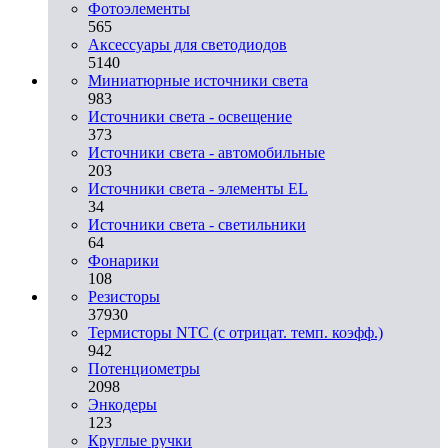
Фотоэлементы
565
Аксессуары для светодиодов
5140
Миниатюрные источники света
983
Источники света - освещение
373
Источники света - автомобильные
203
Источники света - элементы EL
34
Источники света - светильники
64
Фонарики
108
Резисторы
37930
Термисторы NTC (с отрицат. темп. коэфф.)
942
Потенциометры
2098
Энкодеры
123
Круглые ручки