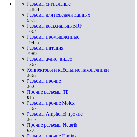
Разъeмы сигнальные
12884
Разъeмы для передачи данных
5573
Разъeмы коаксиальные/RF
1064
Разъeмы промышленные
19455
Разъeмы питания
7989
Разъeмы аудио, видео
1367
Коннекторы и кабельные наконечники
3662
Разъeмы прочие
362
Прочие разъемы TE
915
Разъемы прочие Molex
1567
Разъемы Amphenol прочие
3617
Прочие разъемы Neutrik
637
Разъемы прочие Harting