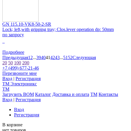
GN 115.10-VK8-50-2-SR
Lock; left,with gripping tray; Clos.lever operation dp: 50mm
по запросу
0
Подробнее
Предыдущая
1
2
...
39
40
41
42
43
...
51
52
Следующая
20
50
100
200
+7 (499) 677-21-46
Перезвоните мне
Вход
|
Регистрация
TM
Электроникс
TM
Загрузить BOM
Каталог
Доставка и оплата
TM
Контакты
Вход
|
Регистрация
Вход
Регистрация
В корзине
нет товаров