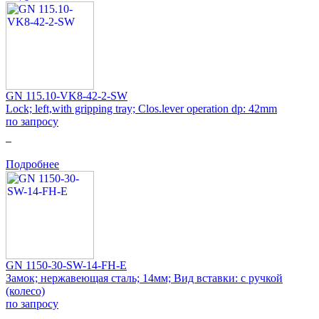
GN 115.10-VK8-42-2-SW
Lock; left,with gripping tray; Clos.lever operation dp: 42mm
по запросу
0
Подробнее
GN 1150-30-SW-14-FH-E
Замок; нержавеющая сталь; 14мм; Вид вставки: с ручкой
(колесо)
по запросу