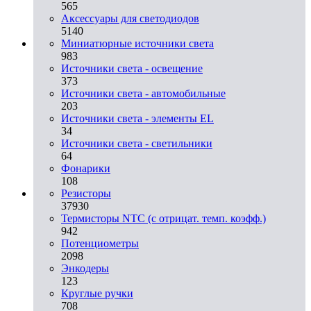
565
Аксессуары для светодиодов
5140
Миниатюрные источники света
983
Источники света - освещение
373
Источники света - автомобильные
203
Источники света - элементы EL
34
Источники света - светильники
64
Фонарики
108
Резисторы
37930
Термисторы NTC (с отрицат. темп. коэфф.)
942
Потенциометры
2098
Энкодеры
123
Круглые ручки
708