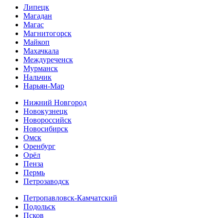
Липецк
Магадан
Магас
Магнитогорск
Майкоп
Махачкала
Междуреченск
Мурманск
Нальчик
Нарьян-Мар
Нижний Новгород
Новокузнецк
Новороссийск
Новосибирск
Омск
Оренбург
Орёл
Пенза
Пермь
Петрозаводск
Петропавловск-Камчатский
Подольск
Псков