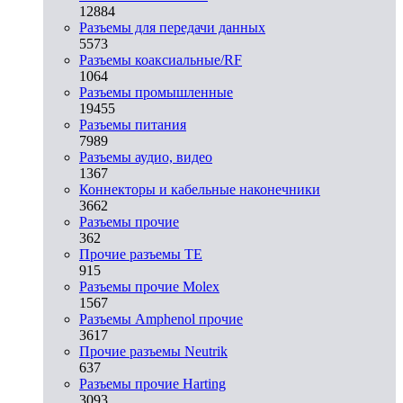
12884
Разъeмы для передачи данных
5573
Разъeмы коаксиальные/RF
1064
Разъeмы промышленные
19455
Разъeмы питания
7989
Разъeмы аудио, видео
1367
Коннекторы и кабельные наконечники
3662
Разъeмы прочие
362
Прочие разъемы TE
915
Разъемы прочие Molex
1567
Разъемы Amphenol прочие
3617
Прочие разъемы Neutrik
637
Разъемы прочие Harting
3093