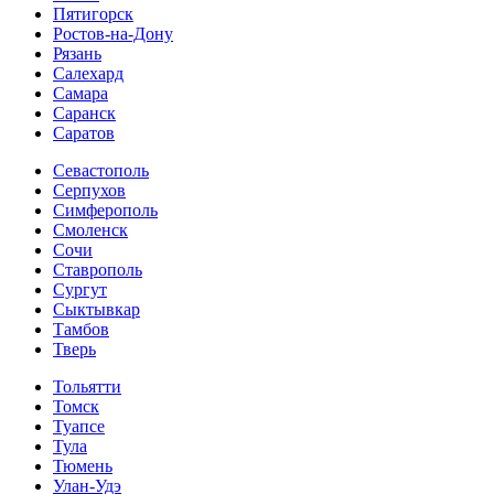
Пятигорск
Ростов-на-Дону
Рязань
Салехард
Самара
Саранск
Саратов
Севастополь
Серпухов
Симферополь
Смоленск
Сочи
Ставрополь
Сургут
Сыктывкар
Тамбов
Тверь
Тольятти
Томск
Туапсе
Тула
Тюмень
Улан-Удэ