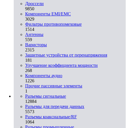
Дроссели
9850
Компоненты EMI/EMC
3029
Фильтры противопомеховые
1514
Антенны
559
Варисторы
2315
Защитные устройства от перенапряжения
181
Улучшение коэффициента мощности
268
Компоненты аудио
1226
Прочие пассивные элементы
1
Разъeмы сигнальные
12884
Разъeмы для передачи данных
5573
Разъeмы коаксиальные/RF
1064
Разъeмы промышленные