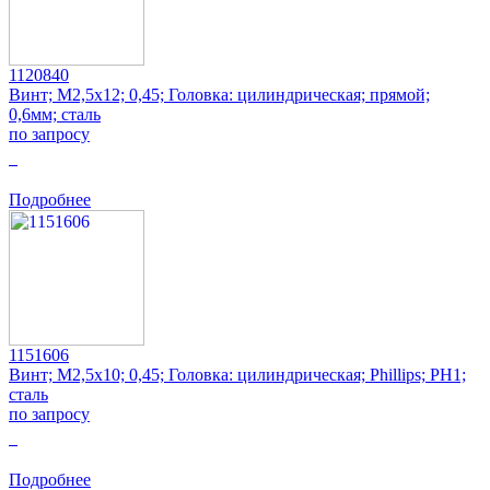
1120840
Винт; M2,5x12; 0,45; Головка: цилиндрическая; прямой;
0,6мм; сталь
по запросу
0
Подробнее
1151606
Винт; M2,5x10; 0,45; Головка: цилиндрическая; Phillips; PH1;
сталь
по запросу
0
Подробнее