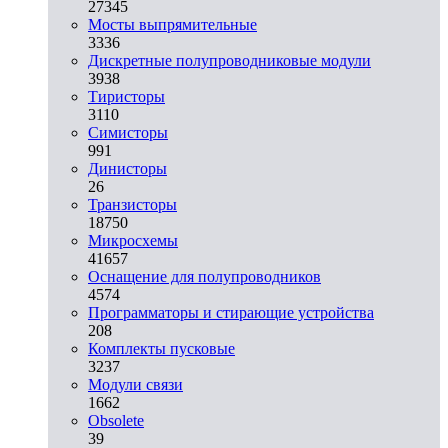
27345
Мосты выпрямительные
3336
Дискретные полупроводниковые модули
3938
Тиристоры
3110
Симисторы
991
Динисторы
26
Транзисторы
18750
Микросхемы
41657
Оснащение для полупроводников
4574
Программаторы и стирающие устройства
208
Комплекты пусковые
3237
Модули связи
1662
Obsolete
39