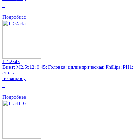
0
Подробнее
1152343
Винт; M2,5x12; 0,45; Головка: цилиндрическая; Phillips; PH1;
сталь
по запросу
0
Подробнее