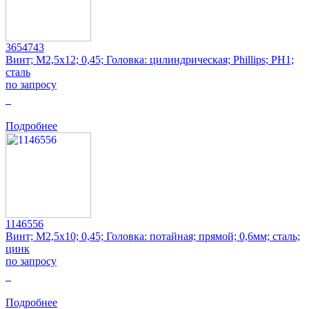
3654743
Винт; M2,5x12; 0,45; Головка: цилиндрическая; Phillips; PH1;
сталь
по запросу
0
Подробнее
1146556
Винт; M2,5x10; 0,45; Головка: потайная; прямой; 0,6мм; сталь;
цинк
по запросу
0
Подробнее