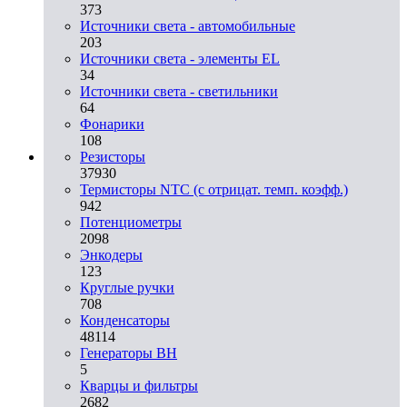
373
Источники света - автомобильные
203
Источники света - элементы EL
34
Источники света - светильники
64
Фонарики
108
Резисторы
37930
Термисторы NTC (с отрицат. темп. коэфф.)
942
Потенциометры
2098
Энкодеры
123
Круглые ручки
708
Конденсаторы
48114
Генераторы ВН
5
Кварцы и фильтры
2682