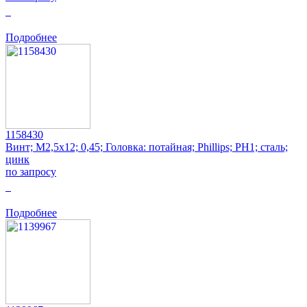
0
Подробнее
1158430
Винт; M2,5x12; 0,45; Головка: потайная; Phillips; PH1; сталь;
цинк
по запросу
0
Подробнее