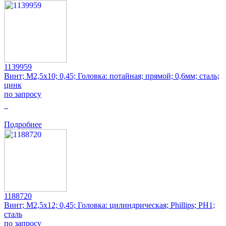
1139959
Винт; M2,5x10; 0,45; Головка: потайная; прямой; 0,6мм; сталь;
цинк
по запросу
0
Подробнее
1188720
Винт; M2,5x12; 0,45; Головка: цилиндрическая; Phillips; PH1;
сталь
по запросу