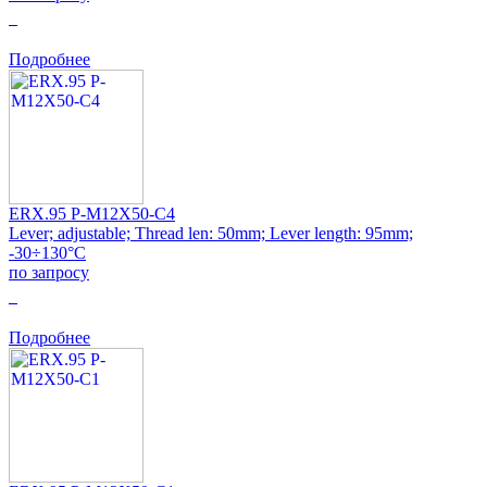
0
Подробнее
ERX.95 P-M12X50-C4
Lever; adjustable; Thread len: 50mm; Lever length: 95mm;
-30÷130°C
по запросу
0
Подробнее