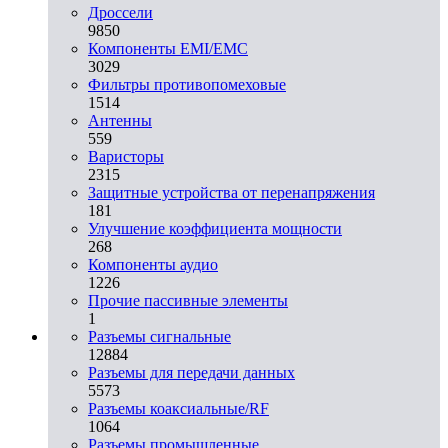
Дроссели
9850
Компоненты EMI/EMC
3029
Фильтры противопомеховые
1514
Антенны
559
Варисторы
2315
Защитные устройства от перенапряжения
181
Улучшение коэффициента мощности
268
Компоненты аудио
1226
Прочие пассивные элементы
1
Разъeмы сигнальные
12884
Разъeмы для передачи данных
5573
Разъeмы коаксиальные/RF
1064
Разъeмы промышленные