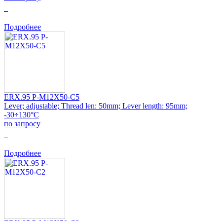
0
Подробнее
ERX.95 P-M12X50-C5
Lever; adjustable; Thread len: 50mm; Lever length: 95mm;
-30÷130°C
по запросу
0
Подробнее