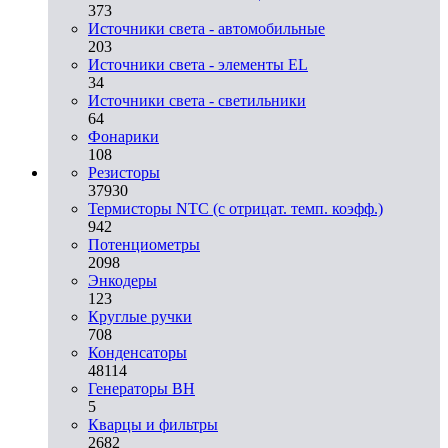
373
Источники света - автомобильные
203
Источники света - элементы EL
34
Источники света - светильники
64
Фонарики
108
Резисторы
37930
Термисторы NTC (с отрицат. темп. коэфф.)
942
Потенциометры
2098
Энкодеры
123
Круглые ручки
708
Конденсаторы
48114
Генераторы ВН
5
Кварцы и фильтры
2682