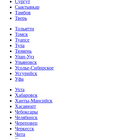
Сургут
Сыктывкар
Тамбов
Тверь
Тольятти
Томск
Туапсе
Тула
Тюмень
Улан-Удэ
Ульяновск
Усолье-Сибирское
Уссурийск
Уфа
Ухта
Хабаровск
Ханты-Мансийск
Хасавюрт
Чебоксары
Челябинск
Череповец
Черкесск
Чита