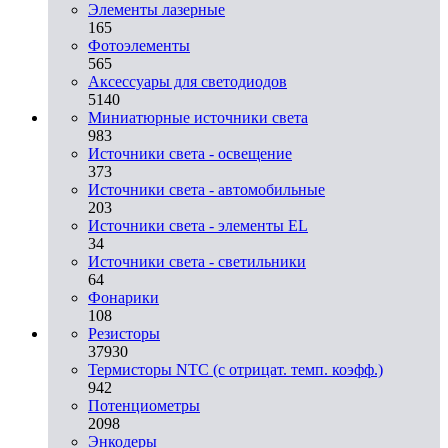
Элементы лазерные
165
Фотоэлементы
565
Аксессуары для светодиодов
5140
Миниатюрные источники света
983
Источники света - освещение
373
Источники света - автомобильные
203
Источники света - элементы EL
34
Источники света - светильники
64
Фонарики
108
Резисторы
37930
Термисторы NTC (с отрицат. темп. коэфф.)
942
Потенциометры
2098
Энкодеры