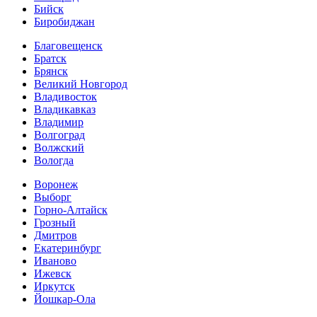
Бийск
Биробиджан
Благовещенск
Братск
Брянск
Великий Новгород
Владивосток
Владикавказ
Владимир
Волгоград
Волжский
Вологда
Воронеж
Выборг
Горно-Алтайск
Грозный
Дмитров
Екатеринбург
Иваново
Ижевск
Иркутск
Йошкар-Ола