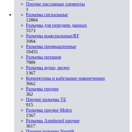
Прочие пассивные элементы
1
Разъeмы сигнальные
12884
Разъeмы для передачи данных
5573
Разъeмы коаксиальные/RF
1064
Разъeмы промышленные
19455
Разъeмы питания
7989
Разъeмы аудио, видео
1367
Коннекторы и кабельные наконечники
3662
Разъeмы прочие
362
Прочие разъемы TE
915
Разъемы прочие Molex
1567
Разъемы Amphenol прочие
3617
Прочие разъемы Neutrik