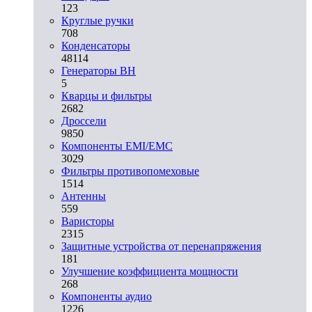
123
Круглые ручки
708
Конденсаторы
48114
Генераторы ВН
5
Кварцы и фильтры
2682
Дроссели
9850
Компоненты EMI/EMC
3029
Фильтры противопомеховые
1514
Антенны
559
Варисторы
2315
Защитные устройства от перенапряжения
181
Улучшение коэффициента мощности
268
Компоненты аудио
1226