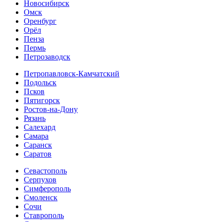
Новосибирск
Омск
Оренбург
Орёл
Пенза
Пермь
Петрозаводск
Петропавловск-Камчатский
Подольск
Псков
Пятигорск
Ростов-на-Дону
Рязань
Салехард
Самара
Саранск
Саратов
Севастополь
Серпухов
Симферополь
Смоленск
Сочи
Ставрополь