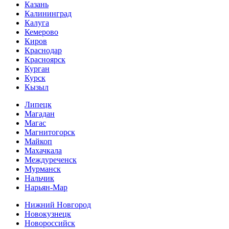
Казань
Калининград
Калуга
Кемерово
Киров
Краснодар
Красноярск
Курган
Курск
Кызыл
Липецк
Магадан
Магас
Магнитогорск
Майкоп
Махачкала
Междуреченск
Мурманск
Нальчик
Нарьян-Мар
Нижний Новгород
Новокузнецк
Новороссийск