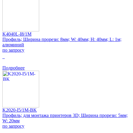
K4040L-I8/1M
Профиль; Ширина прорези: 8мм; W: 40мм; H: 40мм; L: 1м;
алюминий
по запросу
0
Подробнее
K2020-I5/1M-BK
Профиль; для монтажа принтеров 3D; Ширина прорези: 5мм;
W: 20мм
по запросу
0