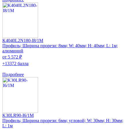
K4040L2N180-I8/1M
Профиль; Ширина прорези: 8мм; W: 40мм; H: 40мм; L: 1м;
алюминий
от 5 572 ₽
+13372 балла
Подробнее
K30LR90-I6/1M
Профиль; Ширина прорези: 6мм; угловой; W: 30мм; H: 30мм;
L: 1м