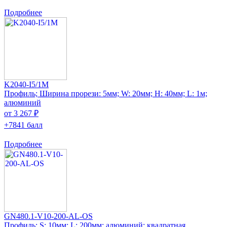
Подробнее
K2040-I5/1M
Профиль; Ширина прорези: 5мм; W: 20мм; H: 40мм; L: 1м;
алюминий
от 3 267 ₽
+7841 балл
Подробнее
GN480.1-V10-200-AL-OS
Профиль; S: 10мм; L: 200мм; алюминий; квадратная