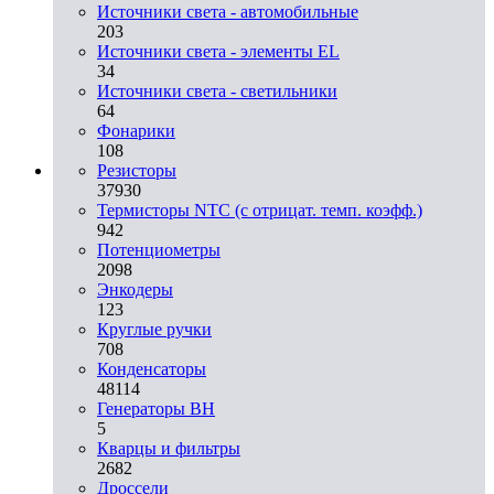
Источники света - автомобильные
203
Источники света - элементы EL
34
Источники света - светильники
64
Фонарики
108
Резисторы
37930
Термисторы NTC (с отрицат. темп. коэфф.)
942
Потенциометры
2098
Энкодеры
123
Круглые ручки
708
Конденсаторы
48114
Генераторы ВН
5
Кварцы и фильтры
2682
Дроссели