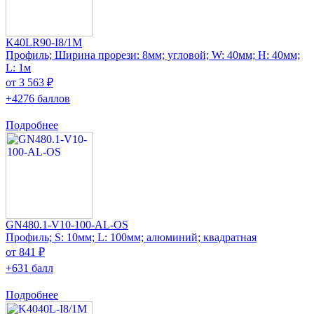
K40LR90-I8/1M
Профиль; Ширина прорези: 8мм; угловой; W: 40мм; H: 40мм;
L: 1м
от 3 563 ₽
+4276 баллов
Подробнее
GN480.1-V10-100-AL-OS
Профиль; S: 10мм; L: 100мм; алюминий; квадратная
от 841 ₽
+631 балл
Подробнее