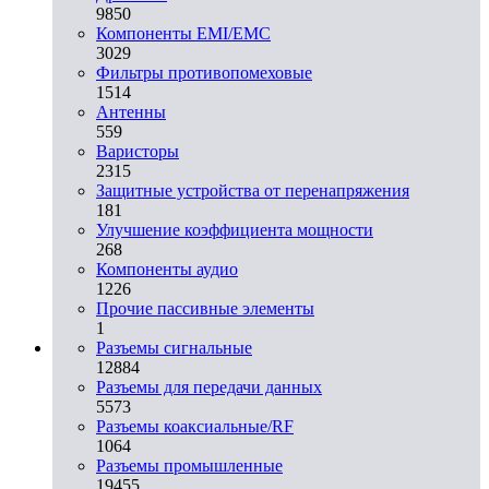
9850
Компоненты EMI/EMC
3029
Фильтры противопомеховые
1514
Антенны
559
Варисторы
2315
Защитные устройства от перенапряжения
181
Улучшение коэффициента мощности
268
Компоненты аудио
1226
Прочие пассивные элементы
1
Разъeмы сигнальные
12884
Разъeмы для передачи данных
5573
Разъeмы коаксиальные/RF
1064
Разъeмы промышленные
19455