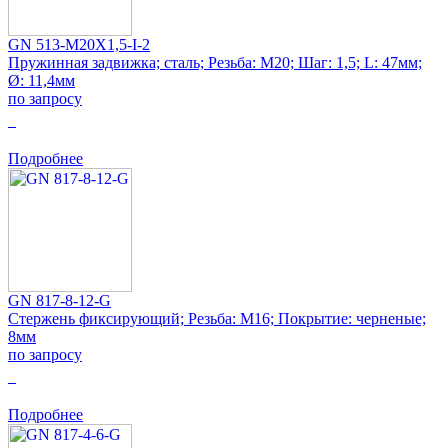
GN 513-M20X1,5-I-2
Пружинная задвижка; сталь; Резьба: M20; Шаг: 1,5; L: 47мм;
Ø: 11,4мм
по запросу
0
Подробнее
GN 817-8-12-G
Стержень фиксирующий; Резьба: M16; Покрытие: черненые;
8мм
по запросу
0
Подробнее