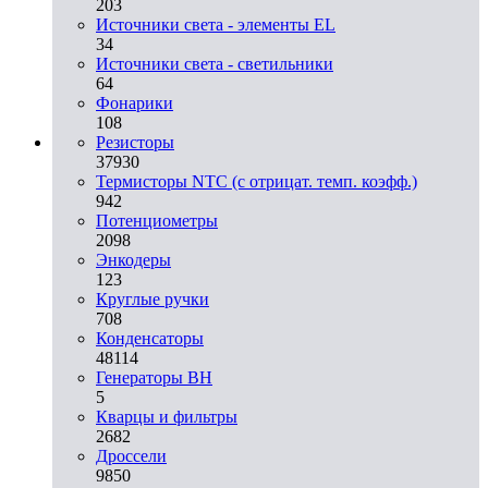
203
Источники света - элементы EL
34
Источники света - светильники
64
Фонарики
108
Резисторы
37930
Термисторы NTC (с отрицат. темп. коэфф.)
942
Потенциометры
2098
Энкодеры
123
Круглые ручки
708
Конденсаторы
48114
Генераторы ВН
5
Кварцы и фильтры
2682
Дроссели
9850