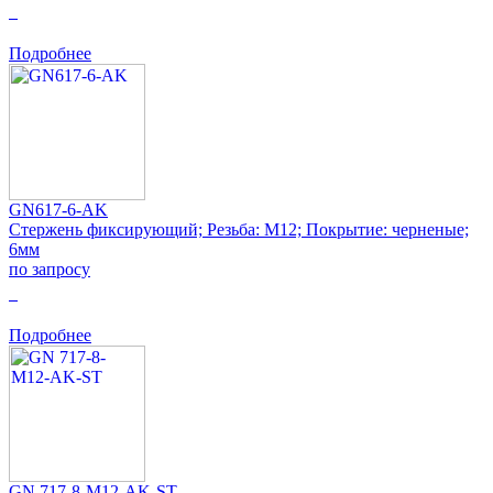
0
Подробнее
GN617-6-AK
Стержень фиксирующий; Резьба: M12; Покрытие: черненые;
6мм
по запросу
0
Подробнее
GN 717-8-M12-AK-ST