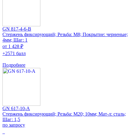
GN 817-4-6-B
Стержень фиксирующий; Резьба: M8; Покрытие: черненые;
4мм; Шаг: 1
от 1 428 ₽
+2571 балл
Подробнее
GN 617-10-A
Стержень фиксирующий; Резьба: M20; 10мм; Мат-л: сталь;
Шаг: 1,5
по запросу
0