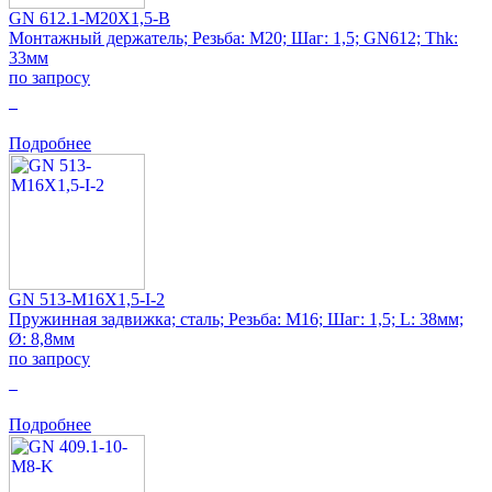
GN 612.1-M20X1,5-B
Монтажный держатель; Резьба: M20; Шаг: 1,5; GN612; Thk:
33мм
по запросу
0
Подробнее
GN 513-M16X1,5-I-2
Пружинная задвижка; сталь; Резьба: M16; Шаг: 1,5; L: 38мм;
Ø: 8,8мм
по запросу
0
Подробнее