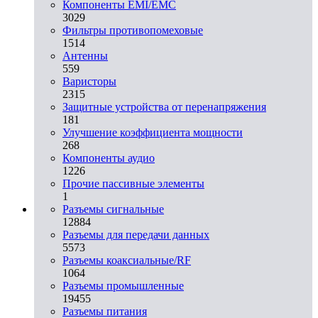
Компоненты EMI/EMC
3029
Фильтры противопомеховые
1514
Антенны
559
Варисторы
2315
Защитные устройства от перенапряжения
181
Улучшение коэффициента мощности
268
Компоненты аудио
1226
Прочие пассивные элементы
1
Разъeмы сигнальные
12884
Разъeмы для передачи данных
5573
Разъeмы коаксиальные/RF
1064
Разъeмы промышленные
19455
Разъeмы питания