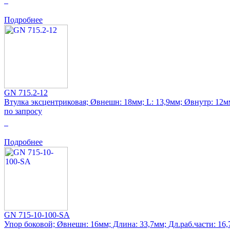
0
Подробнее
GN 715.2-12
Втулка эксцентриковая; Øвнешн: 18мм; L: 13,9мм; Øвнутр: 12м
по запросу
0
Подробнее
GN 715-10-100-SA
Упор боковой; Øвнешн: 16мм; Длина: 33,7мм; Дл.раб.части: 16