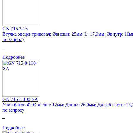
GN 715.2-16
Втулка эксцентриковая; Øвнешн: 25мм; L: 17,9мм; Øвнутр: 16м
по запросу
0
Подробнее
GN 715-8-100-SA
Упор боковой; Øвнешн: 12мм; Длина: 26,9мм; Дл.раб.части: 13
по запросу
0
Подробнее