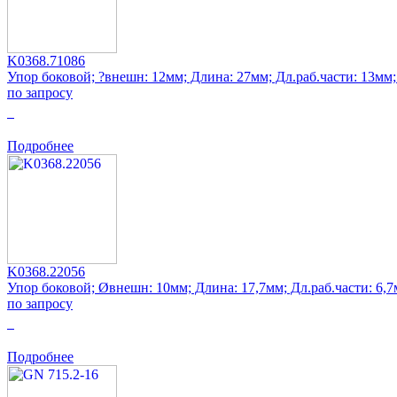
K0368.71086
Упор боковой; ?внешн: 12мм; Длина: 27мм; Дл.раб.части: 13мм
по запросу
0
Подробнее
K0368.22056
Упор боковой; Øвнешн: 10мм; Длина: 17,7мм; Дл.раб.части: 6,
по запросу
0
Подробнее