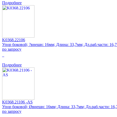
Подробнее
K0368.22106
Упор боковой; ?внешн: 16мм; Длина: 33,7мм; Дл.раб.части: 16,
по запросу
0
Подробнее
K0368.21106 -AS
Упор боковой; Øвнешн: 16мм; Длина: 33,7мм; Дл.раб.части: 16
по запросу