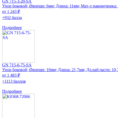
GN 715-3-20-SA
Упор боковой; Øвнешн: 6мм; Длина: 11мм; Мат-л наконечника: 
от 1 243 ₽
+932 балла
Подробнее
GN 715-6-75-SA
Упор боковой; Øвнешн: 10мм; Длина: 21,7мм; Дл.раб.части: 10
от 1 483 ₽
+1113 баллов
Подробнее