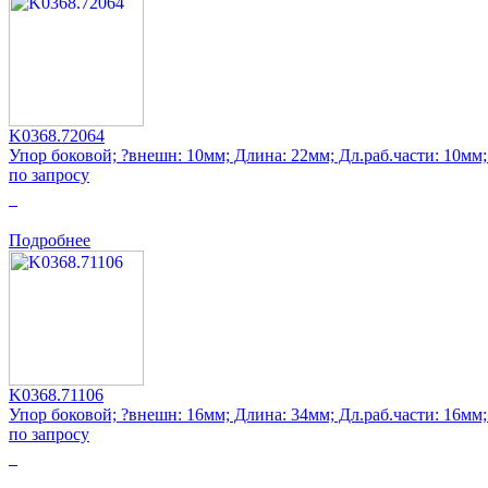
K0368.72064
Упор боковой; ?внешн: 10мм; Длина: 22мм; Дл.раб.части: 10мм
по запросу
0
Подробнее
K0368.71106
Упор боковой; ?внешн: 16мм; Длина: 34мм; Дл.раб.части: 16мм
по запросу
0