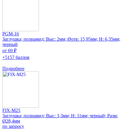
PGM-16
Заглушка; полиамид; Выс: 2мм; Øотв: 15,95мм; H: 6,35мм;
черный
от 69 ₽
+5157 баллов
Подробнее
FIX-M25
Заглушка; полиамид; Выс: 3,3мм; H: 11мм; черный; Разм:
Ø28,4мм
по запросу