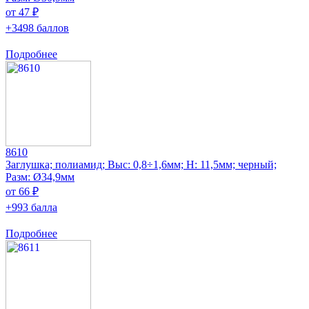
от 47 ₽
+3498 баллов
Подробнее
8610
Заглушка; полиамид; Выс: 0,8÷1,6мм; H: 11,5мм; черный;
Разм: Ø34,9мм
от 66 ₽
+993 балла
Подробнее