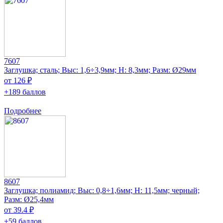
7607
Заглушка; сталь; Выс: 1,6÷3,9мм; H: 8,3мм; Разм: Ø29мм
от 126 ₽
+189 баллов
Подробнее
8607
Заглушка; полиамид; Выс: 0,8÷1,6мм; H: 11,5мм; черный;
Разм: Ø25,4мм
от 39.4 ₽
+59 баллов