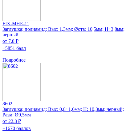
FIX-MHE-11
Заглушка; полиамид; Выс: 1,3мм; Øотв: 10,5мм; H: 3,8мм;
черный
от 7.8 ₽
+5851 балл
Подробнее
8602
Заглушка; полиамид; Выс: 0,8÷1,6мм; H: 10,3мм; черный;
Разм: Ø9,5мм
от 22.3 ₽
+1670 баллов