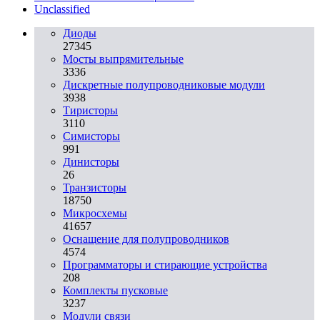
Unclassified
Диоды
27345
Мосты выпрямительные
3336
Дискретные полупроводниковые модули
3938
Тиристоры
3110
Симисторы
991
Динисторы
26
Транзисторы
18750
Микросхемы
41657
Оснащение для полупроводников
4574
Программаторы и стирающие устройства
208
Комплекты пусковые
3237
Модули связи