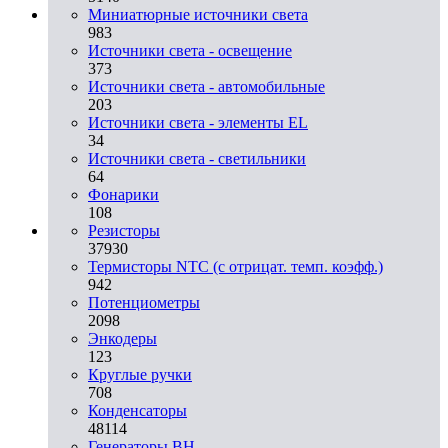
Миниатюрные источники света
983
Источники света - освещение
373
Источники света - автомобильные
203
Источники света - элементы EL
34
Источники света - светильники
64
Фонарики
108
Резисторы
37930
Термисторы NTC (с отрицат. темп. коэфф.)
942
Потенциометры
2098
Энкодеры
123
Круглые ручки
708
Конденсаторы
48114
Генераторы ВН