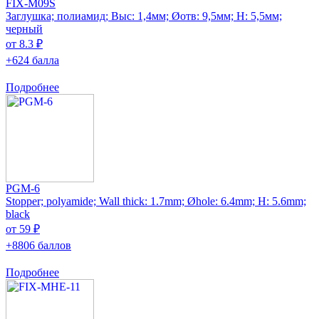
FIX-M09S
Заглушка; полиамид; Выс: 1,4мм; Øотв: 9,5мм; H: 5,5мм;
черный
от 8.3 ₽
+624 балла
Подробнее
PGM-6
Stopper; polyamide; Wall thick: 1.7mm; Øhole: 6.4mm; H: 5.6mm;
black
от 59 ₽
+8806 баллов
Подробнее