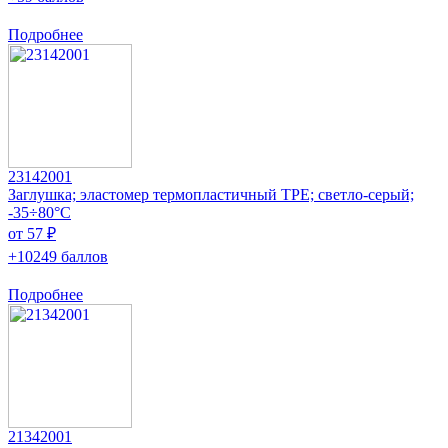
Подробнее
23142001
Заглушка; эластомер термопластичный TPE; светло-серый;
-35÷80°C
от 57 ₽
+10249 баллов
Подробнее
21342001