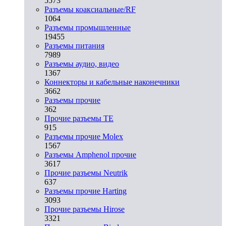
5573
Разъeмы коаксиальные/RF
1064
Разъeмы промышленные
19455
Разъeмы питания
7989
Разъeмы аудио, видео
1367
Коннекторы и кабельные наконечники
3662
Разъeмы прочие
362
Прочие разъемы TE
915
Разъемы прочие Molex
1567
Разъемы Amphenol прочие
3617
Прочие разъемы Neutrik
637
Разъемы прочие Harting
3093
Прочие разъемы Hirose
3321