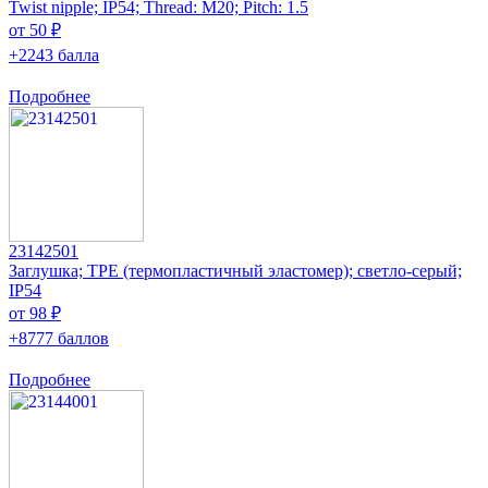
Twist nipple; IP54; Thread: M20; Pitch: 1.5
от 50 ₽
+2243 балла
Подробнее
23142501
Заглушка; ТРЕ (термопластичный эластомер); светло-серый;
IP54
от 98 ₽
+8777 баллов
Подробнее