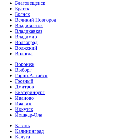
Благовещенск
Братск
Брянск
Великий Новгород
Владивосток
Владикавказ
Владимир
Волгоград
Волжский
Вологда
Воронеж
Выборг
Горно-Алтайск
Грозный
Дмитров
Екатеринбург
Иваново
Ижевск
Иркутск
Йошкар-Ола
Казань
Калининград
Калуга