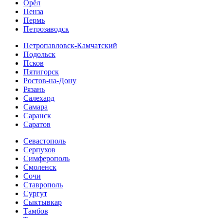
Орёл
Пенза
Пермь
Петрозаводск
Петропавловск-Камчатский
Подольск
Псков
Пятигорск
Ростов-на-Дону
Рязань
Салехард
Самара
Саранск
Саратов
Севастополь
Серпухов
Симферополь
Смоленск
Сочи
Ставрополь
Сургут
Сыктывкар
Тамбов