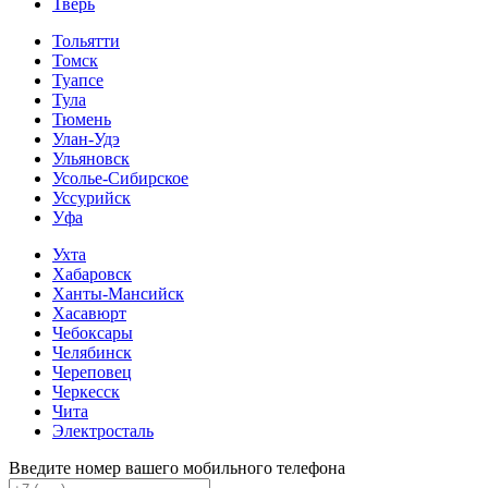
Тверь
Тольятти
Томск
Туапсе
Тула
Тюмень
Улан-Удэ
Ульяновск
Усолье-Сибирское
Уссурийск
Уфа
Ухта
Хабаровск
Ханты-Мансийск
Хасавюрт
Чебоксары
Челябинск
Череповец
Черкесск
Чита
Электросталь
Введите номер вашего мобильного телефона