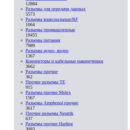
12884
Разъeмы для передачи данных
5573
Разъeмы коаксиальные/RF
1064
Разъeмы промышленные
19455
Разъeмы питания
7989
Разъeмы аудио, видео
1367
Коннекторы и кабельные наконечники
3662
Разъeмы прочие
362
Прочие разъемы TE
915
Разъемы прочие Molex
1567
Разъемы Amphenol прочие
3617
Прочие разъемы Neutrik
637
Разъемы прочие Harting
3093