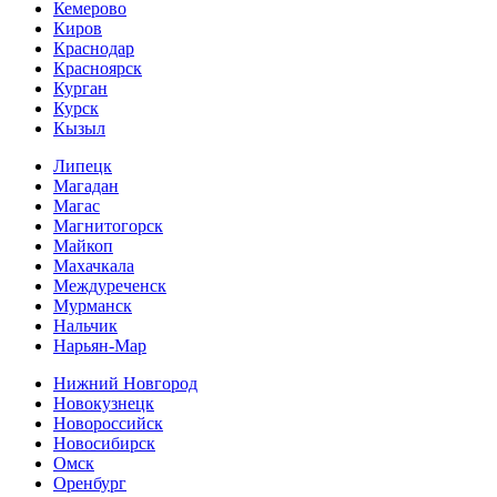
Кемерово
Киров
Краснодар
Красноярск
Курган
Курск
Кызыл
Липецк
Магадан
Магас
Магнитогорск
Майкоп
Махачкала
Междуреченск
Мурманск
Нальчик
Нарьян-Мар
Нижний Новгород
Новокузнецк
Новороссийск
Новосибирск
Омск
Оренбург