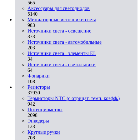
565
Аксессуары для светодиодов
5140
Миниатюрные источники света
983
Источники света - освещение
373
Источники света - автомобильные
203
Источники света - элементы EL
34
Источники света - светильники
64
Фонарики
108
Резисторы
37930
Термисторы NTC (с отрицат. темп. коэфф.)
942
Потенциометры
2098
Энкодеры
123
Круглые ручки
708