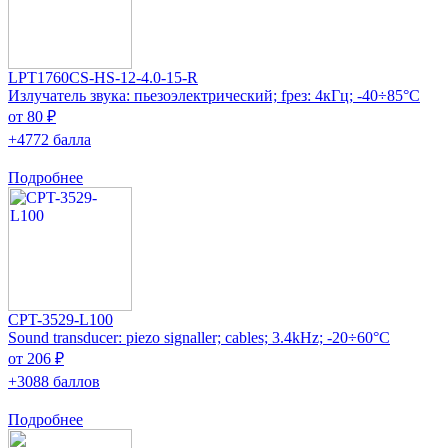
LPT1760CS-HS-12-4.0-15-R
Излучатель звука: пьезоэлектрический; fрез: 4кГц; -40÷85°C
от 80 ₽
+4772 балла
Подробнее
CPT-3529-L100
Sound transducer: piezo signaller; cables; 3.4kHz; -20÷60°C
от 206 ₽
+3088 баллов
Подробнее