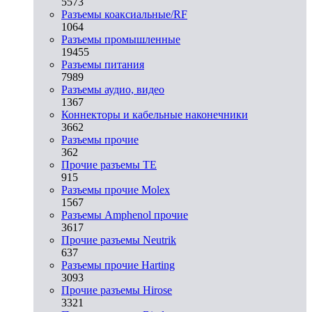
5573
Разъeмы коаксиальные/RF
1064
Разъeмы промышленные
19455
Разъeмы питания
7989
Разъeмы аудио, видео
1367
Коннекторы и кабельные наконечники
3662
Разъeмы прочие
362
Прочие разъемы TE
915
Разъемы прочие Molex
1567
Разъемы Amphenol прочие
3617
Прочие разъемы Neutrik
637
Разъемы прочие Harting
3093
Прочие разъемы Hirose
3321