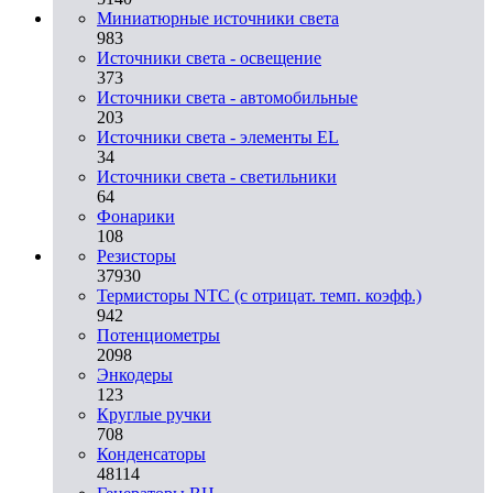
Миниатюрные источники света
983
Источники света - освещение
373
Источники света - автомобильные
203
Источники света - элементы EL
34
Источники света - светильники
64
Фонарики
108
Резисторы
37930
Термисторы NTC (с отрицат. темп. коэфф.)
942
Потенциометры
2098
Энкодеры
123
Круглые ручки
708
Конденсаторы
48114