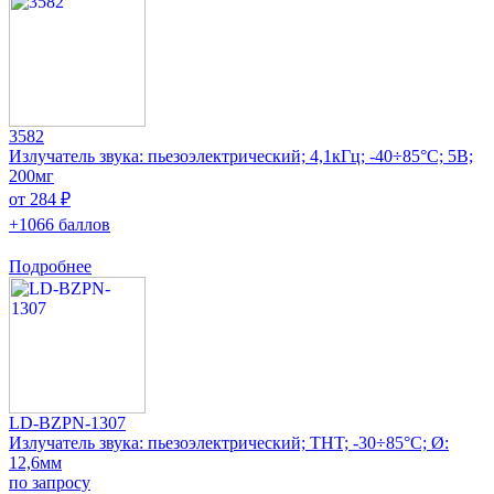
3582
Излучатель звука: пьезоэлектрический; 4,1кГц; -40÷85°C; 5В;
200мг
от 284 ₽
+1066 баллов
Подробнее
LD-BZPN-1307
Излучатель звука: пьезоэлектрический; THT; -30÷85°C; Ø:
12,6мм
по запросу