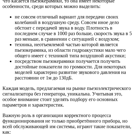
Что касается пьезокерамики, то она имеет некоторые
особенности, среди которых можно выделить:
не совсем отличный вариант для передачи своих
колебаний в воздушную среду. Совсем иное дело
обстоит с передачей звука в воду. Плотность в
последнем случае в 1000 раз больше, скорость звука в 5
раз меньше, в сравнении с ситуацией с воздухом;
техника, неотъемлемой частью которой является
пьезокерамика, из области гидроакустики мало чего
общего имеет с техникой типа воздушной акустики;
посредством пьезокерамики получается получить
достойные показатели по громкости. Для некоторых
моделей характерно развитие звукового давления на
расстоянии от 1м до 130дБ.
Каждая модель, предлагаемая на рынке пьезоэлектрического
сигнализатора без генератора, уникальна. Учитывая это,
особое внимание стоит уделять подбору его основных
параметров и характеристик.
Важную роль в организации корректного процесса
функционирования не только приобретённого прибора, но
всей обслуживающей им системы, играют такие показатели,
как: