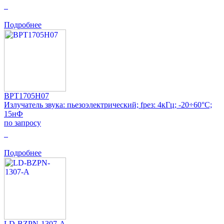
0
Подробнее
BPT1705H07
Излучатель звука: пьезоэлектрический; fрез: 4кГц; -20÷60°C;
15нФ
по запросу
0
Подробнее
LD-BZPN-1307-A