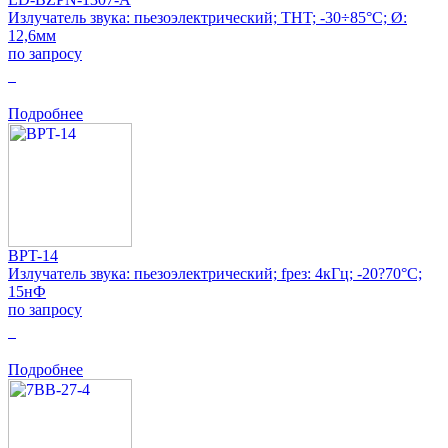
Излучатель звука: пьезоэлектрический; THT; -30÷85°C; Ø:
12,6мм
по запросу
0
Подробнее
BPT-14
Излучатель звука: пьезоэлектрический; fрез: 4кГц; -20?70°C;
15нФ
по запросу
0
Подробнее