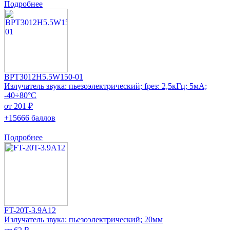
Подробнее
BPT3012H5.5W150-01
Излучатель звука: пьезоэлектрический; fрез: 2,5кГц; 5мА;
-40÷80°C
от 201 ₽
+15666 баллов
Подробнее
FT-20T-3.9A12
Излучатель звука: пьезоэлектрический; 20мм