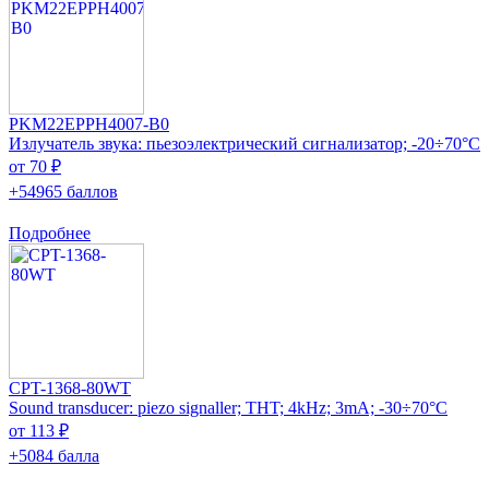
PKM22EPPH4007-B0
Излучатель звука: пьезоэлектрический сигнализатор; -20÷70°C
от 70 ₽
+54965 баллов
Подробнее
CPT-1368-80WT
Sound transducer: piezo signaller; THT; 4kHz; 3mA; -30÷70°C
от 113 ₽
+5084 балла