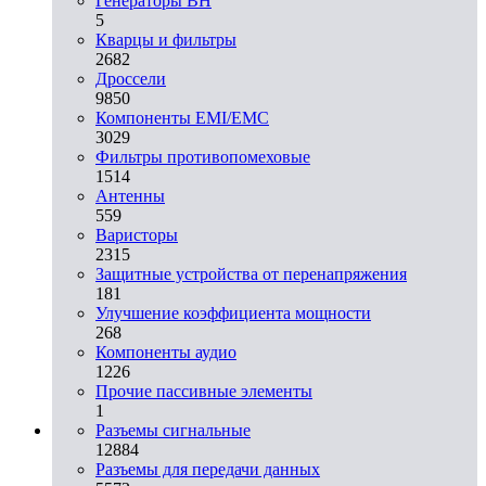
Генераторы ВН
5
Кварцы и фильтры
2682
Дроссели
9850
Компоненты EMI/EMC
3029
Фильтры противопомеховые
1514
Антенны
559
Варисторы
2315
Защитные устройства от перенапряжения
181
Улучшение коэффициента мощности
268
Компоненты аудио
1226
Прочие пассивные элементы
1
Разъeмы сигнальные
12884
Разъeмы для передачи данных