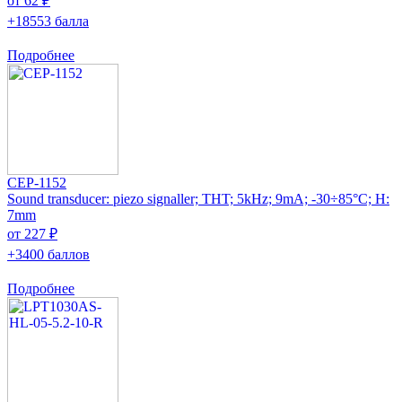
от 62 ₽
+18553 балла
Подробнее
CEP-1152
Sound transducer: piezo signaller; THT; 5kHz; 9mA; -30÷85°C; H:
7mm
от 227 ₽
+3400 баллов
Подробнее