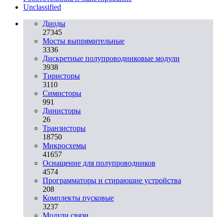
Unclassified
Диоды
27345
Мосты выпрямительные
3336
Дискретные полупроводниковые модули
3938
Тиристоры
3110
Симисторы
991
Динисторы
26
Транзисторы
18750
Микросхемы
41657
Оснащение для полупроводников
4574
Программаторы и стирающие устройства
208
Комплекты пусковые
3237
Модули связи