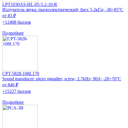
LPT1030AS-HL-05-5.2-10-R
Излучатель звука: пьезоэлектрический; fрез: 5,2кГц; -30÷85°C
от 83 ₽
+12408 баллов
Подробнее
CPT-5828-108L170
Sound transducer: piezo signaller; screw; 2.7kHz; 90A; -20÷70°C
от 846 ₽
+15227 баллов
Подробнее