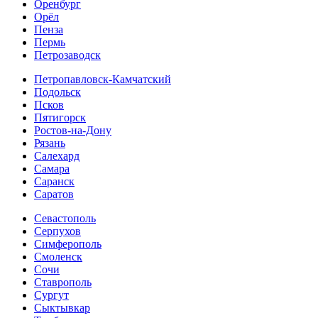
Оренбург
Орёл
Пенза
Пермь
Петрозаводск
Петропавловск-Камчатский
Подольск
Псков
Пятигорск
Ростов-на-Дону
Рязань
Салехард
Самара
Саранск
Саратов
Севастополь
Серпухов
Симферополь
Смоленск
Сочи
Ставрополь
Сургут
Сыктывкар