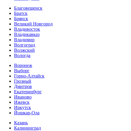
Благовещенск
Братск
Брянск
Великий Новгород
Владивосток
Владикавказ
Владимир
Волгоград
Волжский
Вологда
Воронеж
Выборг
Горно-Алтайск
Грозный
Дмитров
Екатеринбург
Иваново
Ижевск
Иркутск
Йошкар-Ола
Казань
Калининград