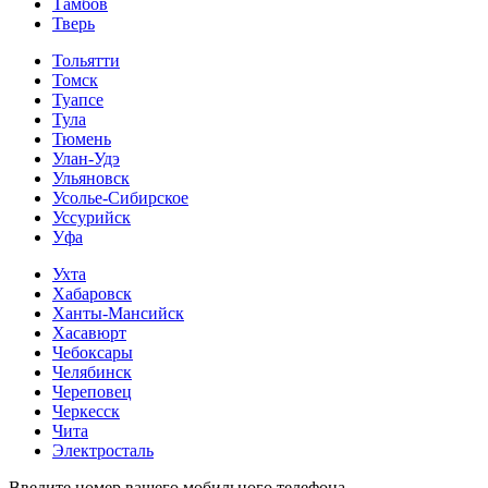
Тамбов
Тверь
Тольятти
Томск
Туапсе
Тула
Тюмень
Улан-Удэ
Ульяновск
Усолье-Сибирское
Уссурийск
Уфа
Ухта
Хабаровск
Ханты-Мансийск
Хасавюрт
Чебоксары
Челябинск
Череповец
Черкесск
Чита
Электросталь
Введите номер вашего мобильного телефона