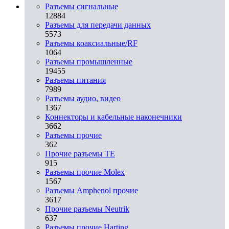
Разъeмы сигнальные
12884
Разъeмы для передачи данных
5573
Разъeмы коаксиальные/RF
1064
Разъeмы промышленные
19455
Разъeмы питания
7989
Разъeмы аудио, видео
1367
Коннекторы и кабельные наконечники
3662
Разъeмы прочие
362
Прочие разъемы TE
915
Разъемы прочие Molex
1567
Разъемы Amphenol прочие
3617
Прочие разъемы Neutrik
637
Разъемы прочие Harting