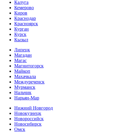
Калуга
Кемерово
Киров
Краснодар
Красноярск
Курган
Курск
Кызыл
Липецк
Магадан
Магас
Магнитогорск
Майкоп
Махачкала
Междуреченск
Мурманск
Нальчик
Нарьян-Мар
Нижний Новгород
Новокузнецк
Новороссийск
Новосибирск
Омск