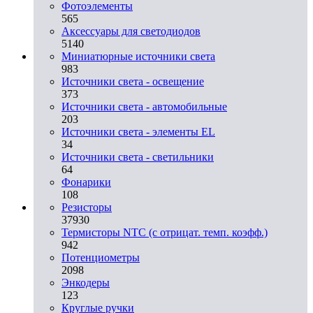
Фотоэлементы
565
Аксессуары для светодиодов
5140
Миниатюрные источники света
983
Источники света - освещение
373
Источники света - автомобильные
203
Источники света - элементы EL
34
Источники света - светильники
64
Фонарики
108
Резисторы
37930
Термисторы NTC (с отрицат. темп. коэфф.)
942
Потенциометры
2098
Энкодеры
123
Круглые ручки