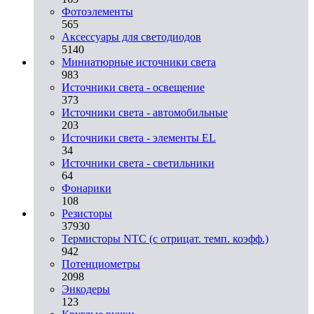
Фотоэлементы
565
Аксессуары для светодиодов
5140
Миниатюрные источники света
983
Источники света - освещение
373
Источники света - автомобильные
203
Источники света - элементы EL
34
Источники света - светильники
64
Фонарики
108
Резисторы
37930
Термисторы NTC (с отрицат. темп. коэфф.)
942
Потенциометры
2098
Энкодеры
123