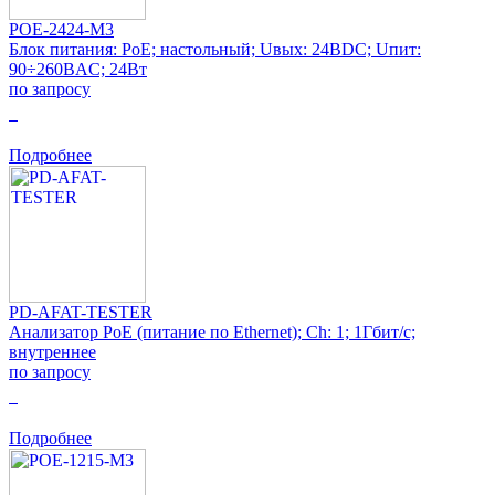
POE-2424-M3
Блок питания: PoE; настольный; Uвых: 24ВDC; Uпит:
90÷260ВAC; 24Вт
по запросу
0
Подробнее
PD-AFAT-TESTER
Анализатор PoE (питание по Ethernet); Ch: 1; 1Гбит/с;
внутреннеe
по запросу
0
Подробнее