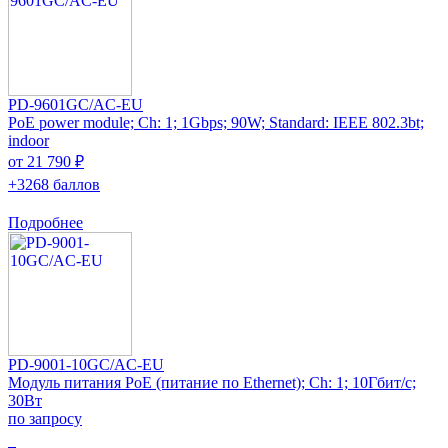
PD-9601GC/AC-EU
PoE power module; Ch: 1; 1Gbps; 90W; Standard: IEEE 802.3bt;
indoor
от 21 790 ₽
+3268 баллов
Подробнее
PD-9001-10GC/AC-EU
Модуль питания PoE (питание по Ethernet); Ch: 1; 10Гбит/с;
30Вт
по запросу
0