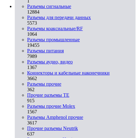
1
Разъeмы сигнальные
12884
Разъeмы для передачи данных
5573
Разъeмы коаксиальные/RF
1064
Разъeмы промышленные
19455
Разъeмы питания
7989
Разъeмы аудио, видео
1367
Коннекторы и кабельные наконечники
3662
Разъeмы прочие
362
Прочие разъемы TE
915
Разъемы прочие Molex
1567
Разъемы Amphenol прочие
3617
Прочие разъемы Neutrik
637