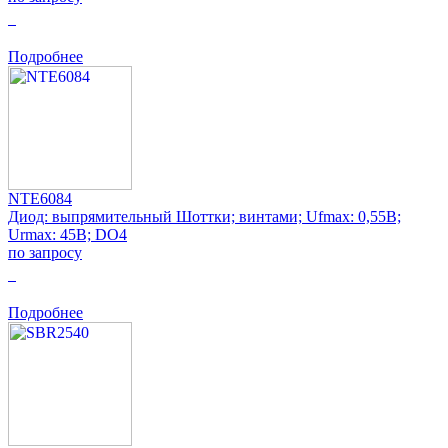
0
Подробнее
NTE6084
Диод: выпрямительный Шоттки; винтами; Ufmax: 0,55В;
Urmax: 45В; DO4
по запросу
0
Подробнее