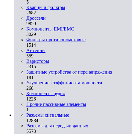
5
Кварцы и фильтры
2682
Дроссели
9850
Компоненты EMI/EMC
3029
Фильтры противопомеховые
1514
Антенны
559
Варисторы
2315
Защитные устройства от перенапряжения
181
Улучшение коэффициента мощности
268
Компоненты аудио
1226
Прочие пассивные элементы
1
Разъeмы сигнальные
12884
Разъeмы для передачи данных
5573