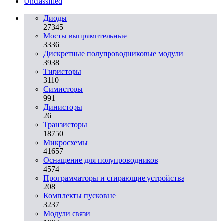
Unclassified
Диоды
27345
Мосты выпрямительные
3336
Дискретные полупроводниковые модули
3938
Тиристоры
3110
Симисторы
991
Динисторы
26
Транзисторы
18750
Микросхемы
41657
Оснащение для полупроводников
4574
Программаторы и стирающие устройства
208
Комплекты пусковые
3237
Модули связи