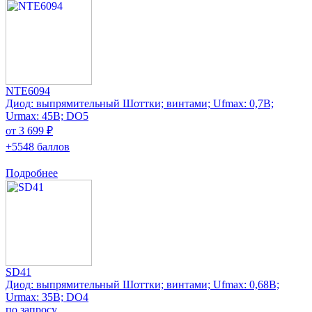
NTE6094
Диод: выпрямительный Шоттки; винтами; Ufmax: 0,7В;
Urmax: 45В; DO5
от 3 699 ₽
+5548 баллов
Подробнее
SD41
Диод: выпрямительный Шоттки; винтами; Ufmax: 0,68В;
Urmax: 35В; DO4
по запросу