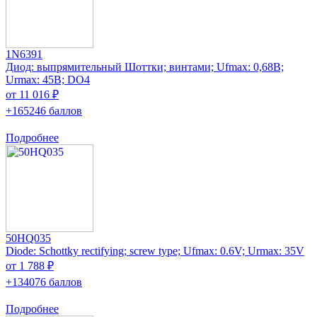
1N6391
Диод: выпрямительный Шоттки; винтами; Ufmax: 0,68В;
Urmax: 45В; DO4
от 11 016 ₽
+165246 баллов
Подробнее
50HQ035
Diode: Schottky rectifying; screw type; Ufmax: 0.6V; Urmax: 35V
от 1 788 ₽
+134076 баллов
Подробнее