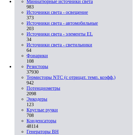
Миниатюрные источники света
983
Источники света - освещение
373
Источники света - автомобильные
203
Источники света - элементы EL
34
Источники света - светильники
64
Фонарики
108
Резисторы
37930
Термисторы NTC (с отрицат. темп. коэфф.)
942
Потенциометры
2098
Энкодеры
123
Круглые ручки
708
Конденсаторы
48114
Генераторы ВН