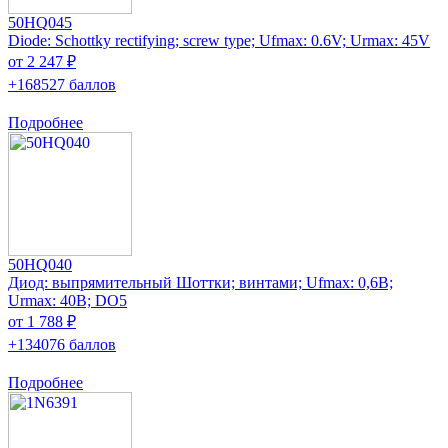
50HQ045
Diode: Schottky rectifying; screw type; Ufmax: 0.6V; Urmax: 45V
от 2 247 ₽
+168527 баллов
Подробнее
50HQ040
Диод: выпрямительный Шоттки; винтами; Ufmax: 0,6В;
Urmax: 40В; DO5
от 1 788 ₽
+134076 баллов
Подробнее