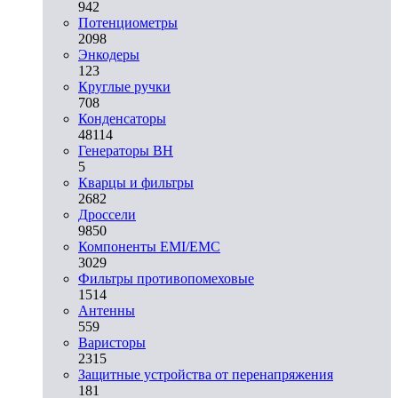
942
Потенциометры
2098
Энкодеры
123
Круглые ручки
708
Конденсаторы
48114
Генераторы ВН
5
Кварцы и фильтры
2682
Дроссели
9850
Компоненты EMI/EMC
3029
Фильтры противопомеховые
1514
Антенны
559
Варисторы
2315
Защитные устройства от перенапряжения
181