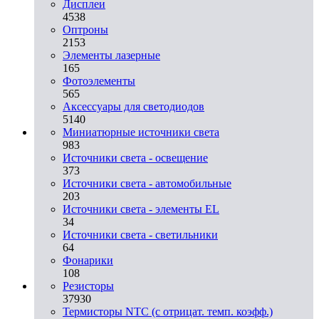
Дисплеи
4538
Оптроны
2153
Элементы лазерные
165
Фотоэлементы
565
Аксессуары для светодиодов
5140
Миниатюрные источники света
983
Источники света - освещение
373
Источники света - автомобильные
203
Источники света - элементы EL
34
Источники света - светильники
64
Фонарики
108
Резисторы
37930
Термисторы NTC (с отрицат. темп. коэфф.)