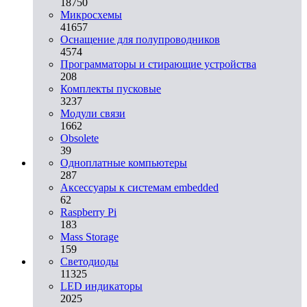
18750
Микросхемы
41657
Оснащение для полупроводников
4574
Программаторы и стирающие устройства
208
Комплекты пусковые
3237
Модули связи
1662
Obsolete
39
Одноплатные компьютеры
287
Аксессуары к системам embedded
62
Raspberry Pi
183
Mass Storage
159
Светодиоды
11325
LED индикаторы
2025