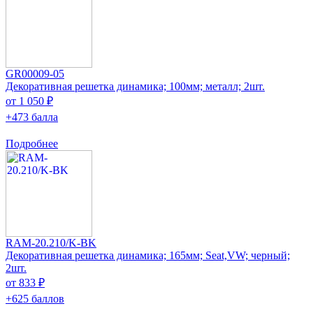
GR00009-05
Декоративная решетка динамика; 100мм; металл; 2шт.
от 1 050 ₽
+473 балла
Подробнее
RAM-20.210/K-BK
Декоративная решетка динамика; 165мм; Seat,VW; черный;
2шт.
от 833 ₽
+625 баллов