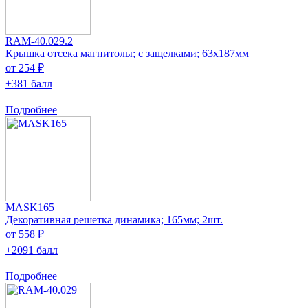
RAM-40.029.2
Крышка отсека магнитолы; с защелками; 63x187мм
от 254 ₽
+381 балл
Подробнее
MASK165
Декоративная решетка динамика; 165мм; 2шт.
от 558 ₽
+2091 балл
Подробнее