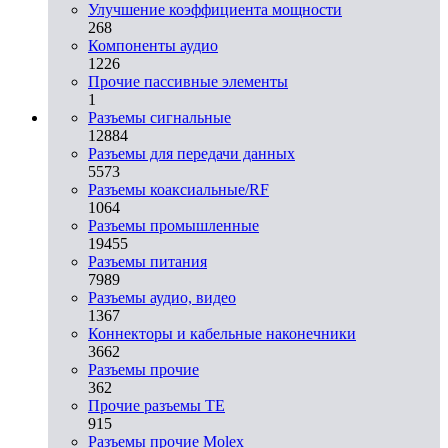
Улучшение коэффициента мощности
268
Компоненты аудио
1226
Прочие пассивные элементы
1
Разъeмы сигнальные
12884
Разъeмы для передачи данных
5573
Разъeмы коаксиальные/RF
1064
Разъeмы промышленные
19455
Разъeмы питания
7989
Разъeмы аудио, видео
1367
Коннекторы и кабельные наконечники
3662
Разъeмы прочие
362
Прочие разъемы TE
915
Разъемы прочие Molex