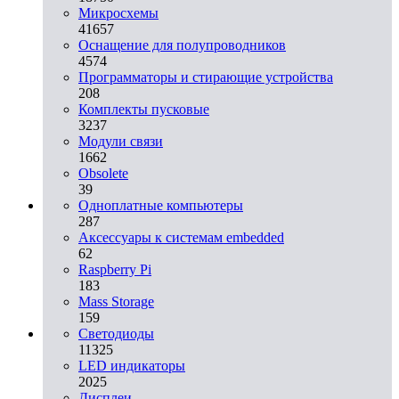
Микросхемы
41657
Оснащение для полупроводников
4574
Программаторы и стирающие устройства
208
Комплекты пусковые
3237
Модули связи
1662
Obsolete
39
Одноплатные компьютеры
287
Аксессуары к системам embedded
62
Raspberry Pi
183
Mass Storage
159
Светодиоды
11325
LED индикаторы
2025
Дисплеи