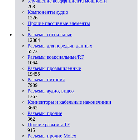
Улучшение коэффициента мощности
268
Компоненты аудио
1226
Прочие пассивные элементы
1
Разъeмы сигнальные
12884
Разъeмы для передачи данных
5573
Разъeмы коаксиальные/RF
1064
Разъeмы промышленные
19455
Разъeмы питания
7989
Разъeмы аудио, видео
1367
Коннекторы и кабельные наконечники
3662
Разъeмы прочие
362
Прочие разъемы TE
915
Разъемы прочие Molex