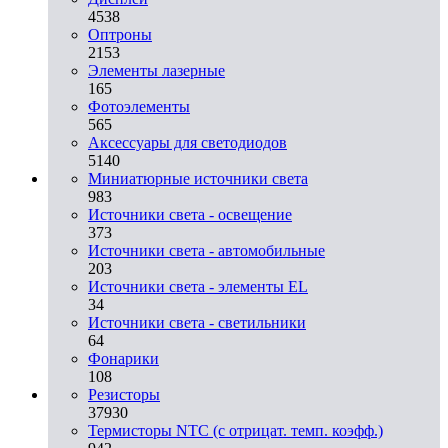
4538
Оптроны
2153
Элементы лазерные
165
Фотоэлементы
565
Аксессуары для светодиодов
5140
Миниатюрные источники света
983
Источники света - освещение
373
Источники света - автомобильные
203
Источники света - элементы EL
34
Источники света - светильники
64
Фонарики
108
Резисторы
37930
Термисторы NTC (с отрицат. темп. коэфф.)