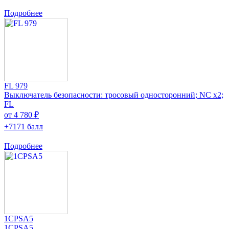
Подробнее
FL 979
Выключатель безопасности: тросовый односторонний; NC x2;
FL
от 4 780 ₽
+7171 балл
Подробнее
1CPSA5
1CPSA5