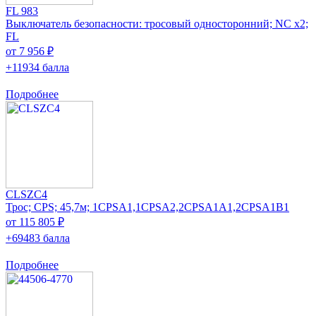
FL 983
Выключатель безопасности: тросовый односторонний; NC x2;
FL
от 7 956 ₽
+11934 балла
Подробнее
CLSZC4
Трос; CPS; 45,7м; 1CPSA1,1CPSA2,2CPSA1A1,2CPSA1B1
от 115 805 ₽
+69483 балла
Подробнее