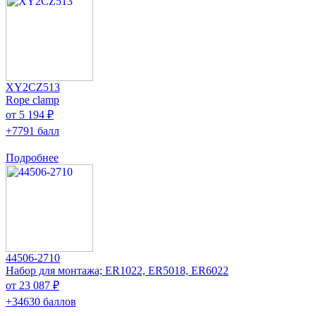
XY2CZ513
Rope clamp
от 5 194 ₽
+7791 балл
Подробнее
44506-2710
Набор для монтажа; ER1022, ER5018, ER6022
от 23 087 ₽
+34630 баллов