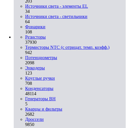
203
Источники света - элементы EL
34
Источники света - светильники
64
Фонарики
108
Резисторы
37930
Термисторы NTC (с отрицат. темп. коэфф.)
942
Потенциометры
2098
Энкодеры
123
Круглые ручки
708
Конденсаторы
48114
Генераторы ВН
5
Кварцы и фильтры
2682
Дроссели
9850