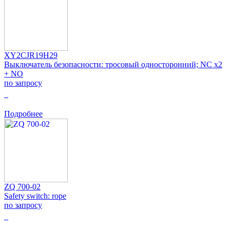
XY2CJR19H29
Выключатель безопасности: тросовый односторонний; NC x2
+ NO
по запросу
0
Подробнее
ZQ 700-02
Safety switch: rope
по запросу
0