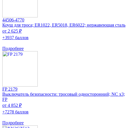
44506-4770
Коуш для троса; ER1022, ER5018, ER6022; нержавеющая сталь
от 2 625 ₽
+3937 баллов
Подробнее
FP 2179
Выключатель безопасности: тросовый односторонний; NC x3;
FP
от 4 852 ₽
+7278 баллов
Подробнее