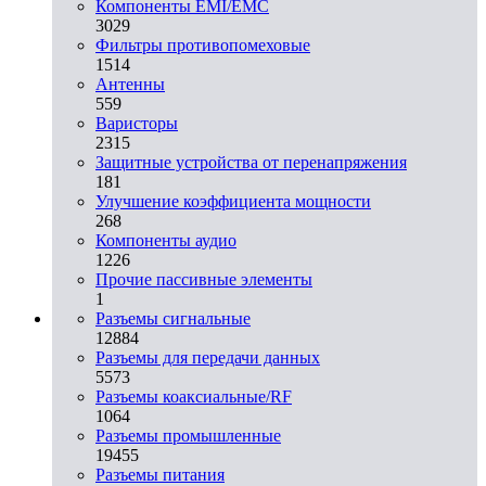
Компоненты EMI/EMC
3029
Фильтры противопомеховые
1514
Антенны
559
Варисторы
2315
Защитные устройства от перенапряжения
181
Улучшение коэффициента мощности
268
Компоненты аудио
1226
Прочие пассивные элементы
1
Разъeмы сигнальные
12884
Разъeмы для передачи данных
5573
Разъeмы коаксиальные/RF
1064
Разъeмы промышленные
19455
Разъeмы питания