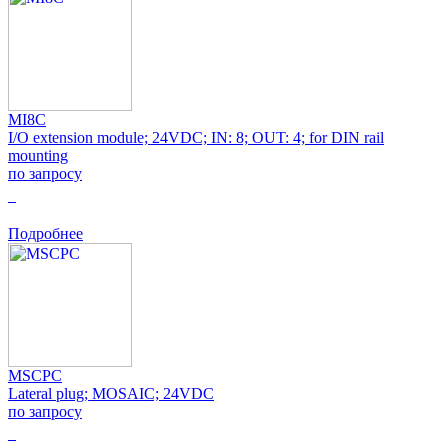
MI8C
I/O extension module; 24VDC; IN: 8; OUT: 4; for DIN rail
mounting
по запросу
0
Подробнее
MSCPC
Lateral plug; MOSAIC; 24VDC
по запросу
0