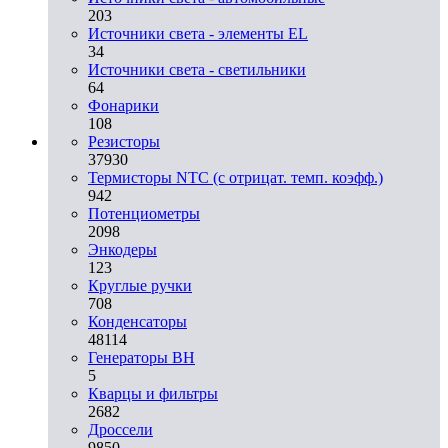
203
Источники света - элементы EL
34
Источники света - светильники
64
Фонарики
108
Резисторы
37930
Термисторы NTC (с отрицат. темп. коэфф.)
942
Потенциометры
2098
Энкодеры
123
Круглые ручки
708
Конденсаторы
48114
Генераторы ВН
5
Кварцы и фильтры
2682
Дроссели
9850