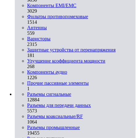
Компоненты EMI/EMC
3029
Фильтры противопомеховые
1514
Антенны
559
Варисторы
2315
Защитные устройства от перенапряжения
181
Улучшение коэффициента мощности
268
Компоненты аудио
1226
Прочие пассивные элементы
1
Разъeмы сигнальные
12884
Разъeмы для передачи данных
5573
Разъeмы коаксиальные/RF
1064
Разъeмы промышленные
19455