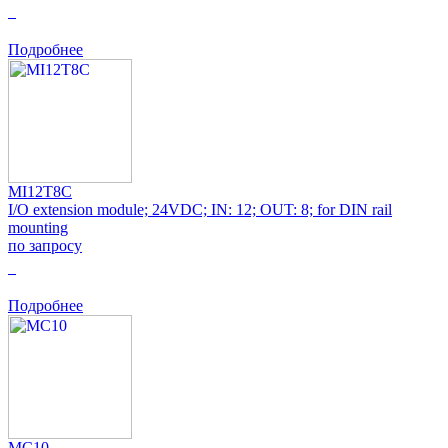
0
Подробнее
MI12T8C
I/O extension module; 24VDC; IN: 12; OUT: 8; for DIN rail
mounting
по запросу
0
Подробнее
MC10