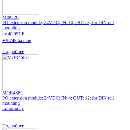
MI8O2C
I/O extension module; 24VDC; IN: 10; OUT: 8; for DIN rail
mounting
от 48 997 ₽
+36748 баллов
Подробнее
MOR4S8C
I/O extension module; 24VDC; IN: 4; OUT: 12; for DIN rail
mounting
по запросу
0
Подробнее