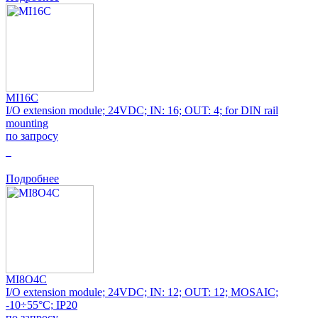
MI16C
I/O extension module; 24VDC; IN: 16; OUT: 4; for DIN rail
mounting
по запросу
0
Подробнее
MI8O4C
I/O extension module; 24VDC; IN: 12; OUT: 12; MOSAIC;
-10÷55°C; IP20
по запросу