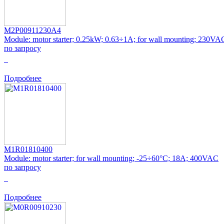
M2P00911230A4
Module: motor starter; 0.25kW; 0.63÷1A; for wall mounting; 230VA
по запросу
0
Подробнее
M1R01810400
Module: motor starter; for wall mounting; -25÷60°C; 18A; 400VAC
по запросу
0
Подробнее