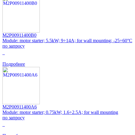
M2P00911400B0
Module: motor starter; 5.5kW; 9÷14A; for wall mounting; -25÷60°C
по запросу
0
Подробнее
M2P00911400A6
Module: motor starter; 0.75kW; 1.6÷2.5A; for wall mounting
по запросу
0