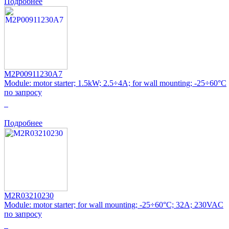
Подробнее
M2P00911230A7
Module: motor starter; 1.5kW; 2.5÷4A; for wall mounting; -25÷60°C
по запросу
0
Подробнее
M2R03210230
Module: motor starter; for wall mounting; -25÷60°C; 32A; 230VAC
по запросу
0