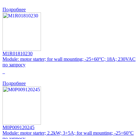
Подробнее
M1R01810230
Module: motor starter; for wall mounting; -25÷60°C; 18A; 230VAC
по запросу
0
Подробнее
M0P009120245
Module: motor starter; 2.2kW; 3÷5A; for wall mounting; -25÷60°C
по запросу