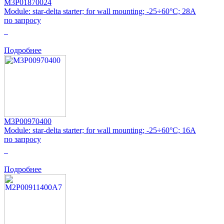
M3P01870024
Module: star-delta starter; for wall mounting; -25÷60°C; 28A
по запросу
0
Подробнее
M3P00970400
Module: star-delta starter; for wall mounting; -25÷60°C; 16A
по запросу
0
Подробнее