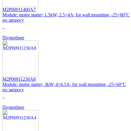
M2P00911400A7
Module: motor starter; 1.5kW; 2.5÷4A; for wall mounting; -25÷60°C
по запросу
0
Подробнее
M2P00911230A8
Module: motor starter; 3kW; 4÷6.5A; for wall mounting; -25÷60°C
по запросу
0
Подробнее