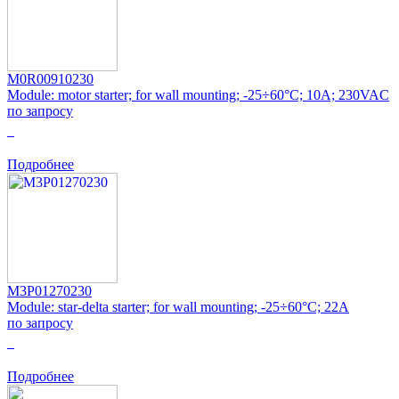
M0R00910230
Module: motor starter; for wall mounting; -25÷60°C; 10A; 230VAC
по запросу
0
Подробнее
M3P01270230
Module: star-delta starter; for wall mounting; -25÷60°C; 22A
по запросу
0
Подробнее