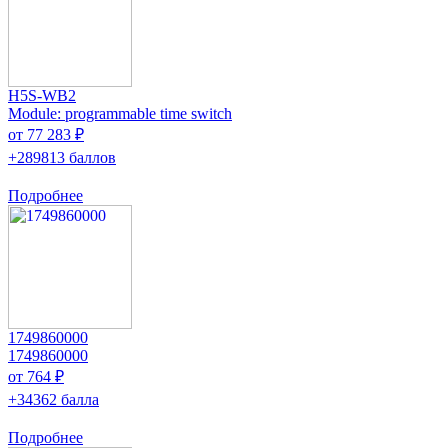
H5S-WB2
Module: programmable time switch
от 77 283 ₽
+289813 баллов
Подробнее
1749860000
1749860000
от 764 ₽
+34362 балла
Подробнее