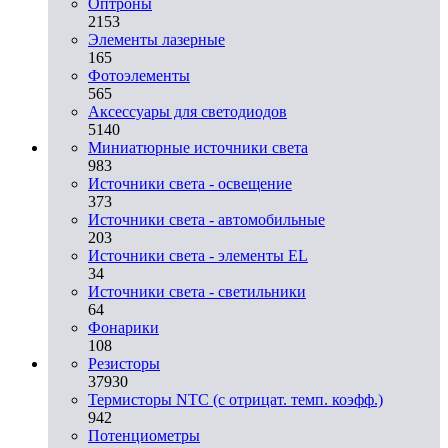
Оптроны
2153
Элементы лазерные
165
Фотоэлементы
565
Аксессуары для светодиодов
5140
Миниатюрные источники света
983
Источники света - освещение
373
Источники света - автомобильные
203
Источники света - элементы EL
34
Источники света - светильники
64
Фонарики
108
Резисторы
37930
Термисторы NTC (с отрицат. темп. коэфф.)
942
Потенциометры