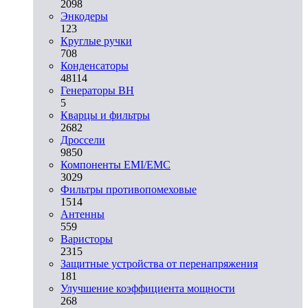
2098
Энкодеры
123
Круглые ручки
708
Конденсаторы
48114
Генераторы ВН
5
Кварцы и фильтры
2682
Дроссели
9850
Компоненты EMI/EMC
3029
Фильтры противопомеховые
1514
Антенны
559
Варисторы
2315
Защитные устройства от перенапряжения
181
Улучшение коэффициента мощности
268