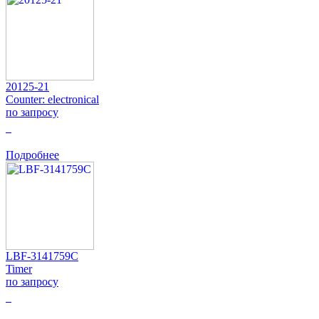
20125-21
Counter: electronical
по запросу
0
Подробнее
LBF-3141759C
Timer
по запросу
0