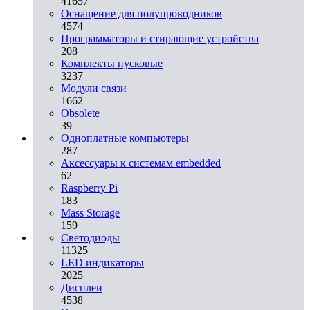
41657
Оснащение для полупроводников
4574
Программаторы и стирающие устройства
208
Комплекты пусковые
3237
Модули связи
1662
Obsolete
39
Одноплатные компьютеры
287
Аксессуары к системам embedded
62
Raspberry Pi
183
Mass Storage
159
Светодиоды
11325
LED индикаторы
2025
Дисплеи
4538