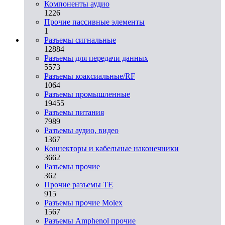
Компоненты аудио
1226
Прочие пассивные элементы
1
Разъeмы сигнальные
12884
Разъeмы для передачи данных
5573
Разъeмы коаксиальные/RF
1064
Разъeмы промышленные
19455
Разъeмы питания
7989
Разъeмы аудио, видео
1367
Коннекторы и кабельные наконечники
3662
Разъeмы прочие
362
Прочие разъемы TE
915
Разъемы прочие Molex
1567
Разъемы Amphenol прочие