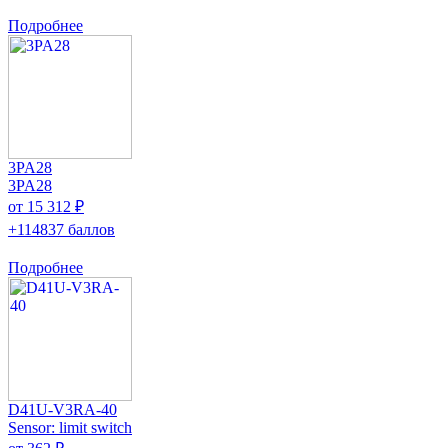
Подробнее
3PA28
3PA28
от 15 312 ₽
+114837 баллов
Подробнее
D41U-V3RA-40
Sensor: limit switch