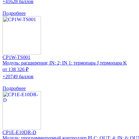
+41628 баллов
Подробнее
CP1W-TS001
Модуль: расширения; IN: 2; IN 1: термопара J,термопара K
от 138 326 ₽
+20749 баллов
Подробнее
CP1E-E10DR-D
Модуль: программируемый контроллер PLC; OUT: 4; IN: 6; OUT