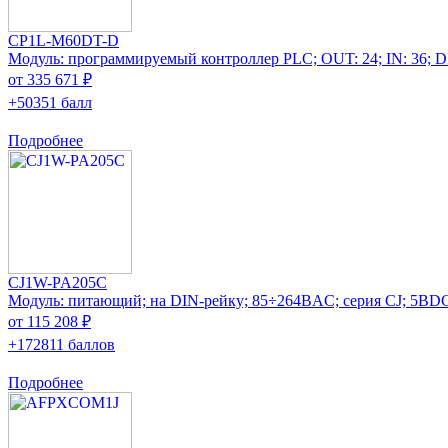
CP1L-M60DT-D
Модуль: программируемый контроллер PLC; OUT: 24; IN: 36; 
от 335 671 ₽
+50351 балл
Подробнее
CJ1W-PA205C
Модуль: питающий; на DIN-рейку; 85÷264ВAC; серия CJ; 5ВDC
от 115 208 ₽
+172811 баллов
Подробнее