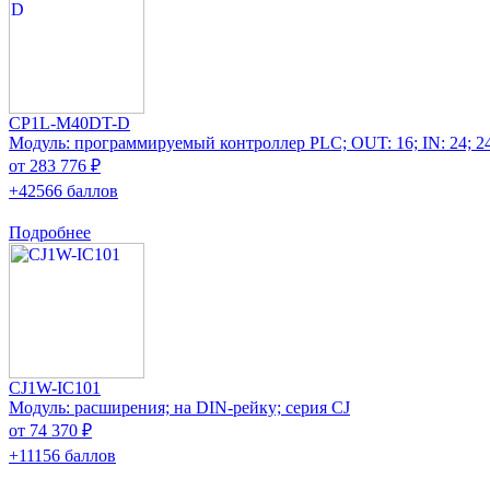
CP1L-M40DT-D
Модуль: программируемый контроллер PLC; OUT: 16; IN: 24; 
от 283 776 ₽
+42566 баллов
Подробнее
CJ1W-IC101
Модуль: расширения; на DIN-рейку; серия CJ
от 74 370 ₽
+11156 баллов