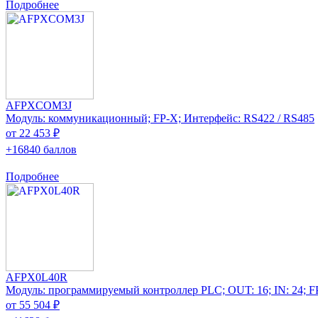
Подробнее
AFPXCOM3J
Модуль: коммуникационный; FP-X; Интерфейс: RS422 / RS485
от 22 453 ₽
+16840 баллов
Подробнее
AFPX0L40R
Модуль: программируемый контроллер PLC; OUT: 16; IN: 24; F
от 55 504 ₽