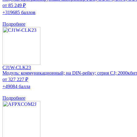
от 85 249 ₽
+319685 баллов
Подробнее
CJ1W-CLK23
Модуль: коммуникационный; на DIN-рейку; серия CJ; 2000кбит
от 327 227 ₽
+49084 балла
Подробнее