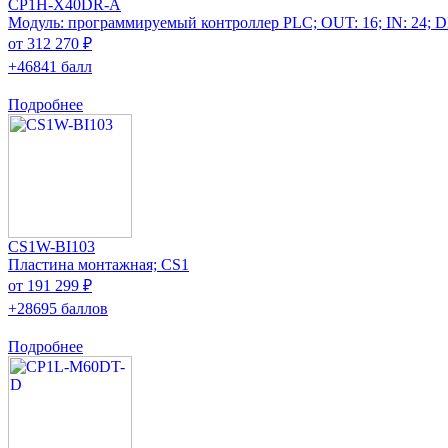
CP1H-X40DR-A
Модуль: программируемый контроллер PLC; OUT: 16; IN: 24; 
от 312 270 ₽
+46841 балл
Подробнее
CS1W-BI103
Пластина монтажная; CS1
от 191 299 ₽
+28695 баллов
Подробнее