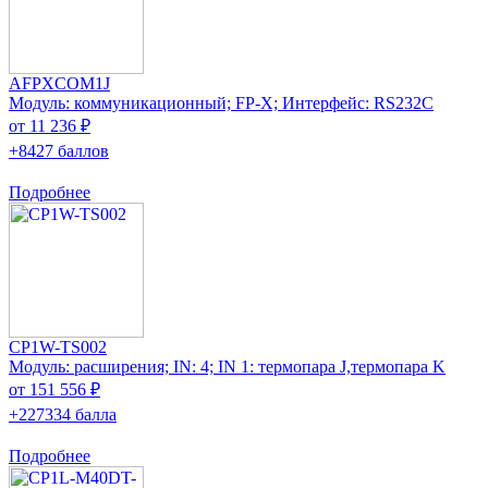
AFPXCOM1J
Модуль: коммуникационный; FP-X; Интерфейс: RS232C
от 11 236 ₽
+8427 баллов
Подробнее
CP1W-TS002
Модуль: расширения; IN: 4; IN 1: термопара J,термопара K
от 151 556 ₽
+227334 балла
Подробнее