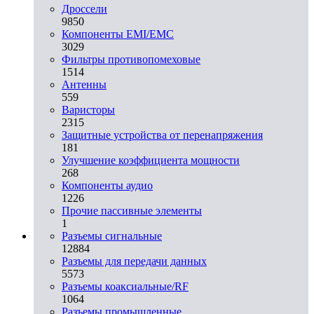
Дроссели
9850
Компоненты EMI/EMC
3029
Фильтры противопомеховые
1514
Антенны
559
Варисторы
2315
Защитные устройства от перенапряжения
181
Улучшение коэффициента мощности
268
Компоненты аудио
1226
Прочие пассивные элементы
1
Разъeмы сигнальные
12884
Разъeмы для передачи данных
5573
Разъeмы коаксиальные/RF
1064
Разъeмы промышленные