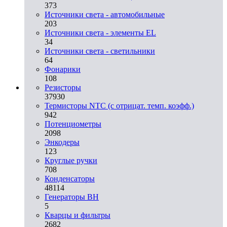
373
Источники света - автомобильные
203
Источники света - элементы EL
34
Источники света - светильники
64
Фонарики
108
Резисторы
37930
Термисторы NTC (с отрицат. темп. коэфф.)
942
Потенциометры
2098
Энкодеры
123
Круглые ручки
708
Конденсаторы
48114
Генераторы ВН
5
Кварцы и фильтры
2682