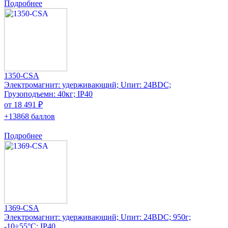
Подробнее
1350-CSA
Электромагнит: удерживающий; Uпит: 24ВDC;
Грузоподъемн: 40кг; IP40
от 18 491 ₽
+13868 баллов
Подробнее
1369-CSA
Электромагнит: удерживающий; Uпит: 24ВDC; 950г;
-10÷55°C; IP40