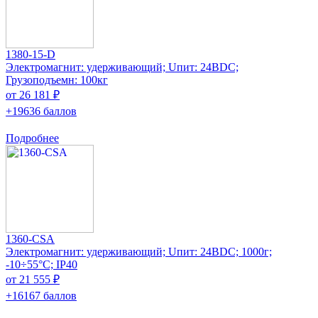
1380-15-D
Электромагнит: удерживающий; Uпит: 24ВDC;
Грузоподъемн: 100кг
от 26 181 ₽
+19636 баллов
Подробнее
1360-CSA
Электромагнит: удерживающий; Uпит: 24ВDC; 1000г;
-10÷55°C; IP40
от 21 555 ₽
+16167 баллов