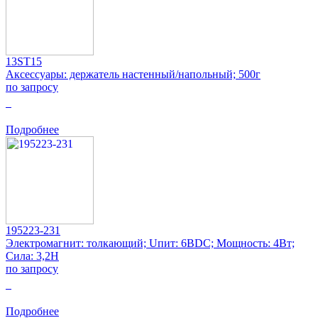
13ST15
Аксессуары: держатель настенный/напольный; 500г
по запросу
0
Подробнее
195223-231
Электромагнит: толкающий; Uпит: 6ВDC; Мощность: 4Вт;
Сила: 3,2Н
по запросу
0
Подробнее